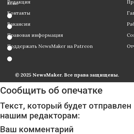
Редакция
Пр
ясно
Контакты
Га
Вакансии
Ра
Правовая информация
Со
Поддержать NewsMaker на Patreon
От
© 2025 NewsMaker. Все права защищены.
Сообщить об опечатке
Текст, который будет отправлен
нашим редакторам:
Ваш комментарий