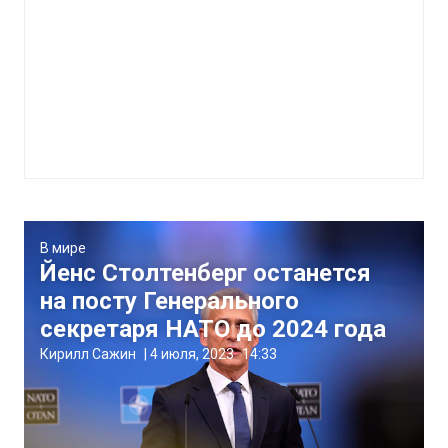
В мире
Йенс Столтенберг останется
на посту Генерального
секретаря НАТО до 2024 года
Кирилл Сажин
|
4 июля, 2023
14:33