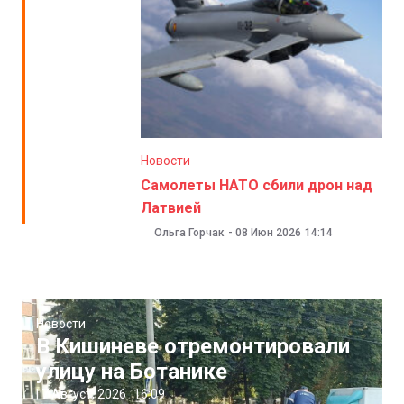
Новости
Самолеты НАТО сбили дрон над
Латвией
Ольга Горчак
-
08 Июн 2026
14:14
Новости
В Кишиневе отремонтировали
улицу на Ботанике
|
7 Август, 2026
16:09