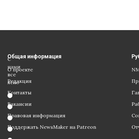
Общая информация
Ру
С
нами
О проекте
NM
все
Редакция
Пр
ясно
Контакты
Га
Вакансии
Ра
Правовая информация
Со
Поддержать NewsMaker на Patreon
От