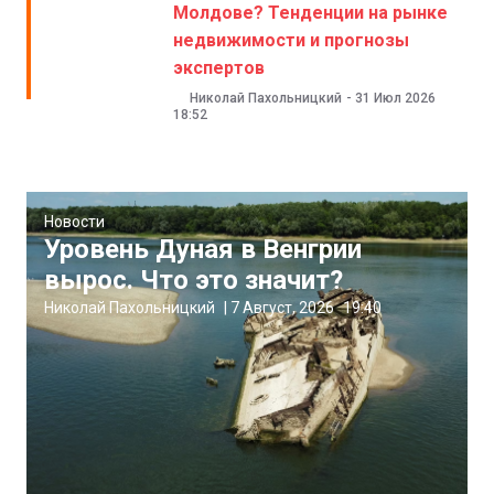
Молдове? Тенденции на рынке
недвижимости и прогнозы
экспертов
Николай Пахольницкий
-
31 Июл 2026
18:52
Новости
Уровень Дуная в Венгрии
вырос. Что это значит?
Николай Пахольницкий
|
7 Август, 2026
19:40