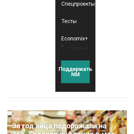
Спецпроекты
Тесты
Economix+
Рубрики
Поддержать
NM
Новости
За год яйца подорожали на