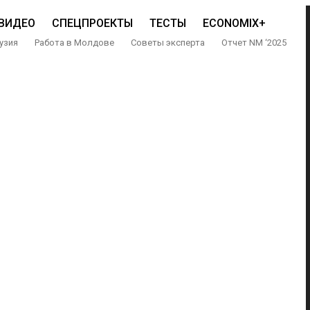
ВИДЕО
СПЕЦПРОЕКТЫ
ТЕСТЫ
ECONOMIX+
узия
Работа в Молдове
Советы эксперта
Отчет NM ‘2025