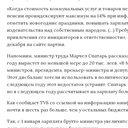
«Когда стоимость коммунальных услуг и товаров пе
пенсии проиндексируют максимум на 14% при инфл
отметить новогодние праздники, повышать зарпла
издевательства над собственным народом. (…) Тре
привлечения его инициаторов к ответственности»,
декабря на сайте партии.
Напомним, министр труда Марчел Спатарь рассказа
году вырастет по меньшей мере до 20 тыс. леев. «В
министров, президента, премьер-министра и депут
Этот дисбаланс хотели использовать в политических
следующем году этот недостаток устранят. Спатарь п
но в следующем году расcчитывает на зарплату боле
Как сообщает TV8 со ссылкой на информацию минфи
почти в шесть раз больше, чем у остальных бюджетни
Так, с 1 января зарплата брутто министра увеличится