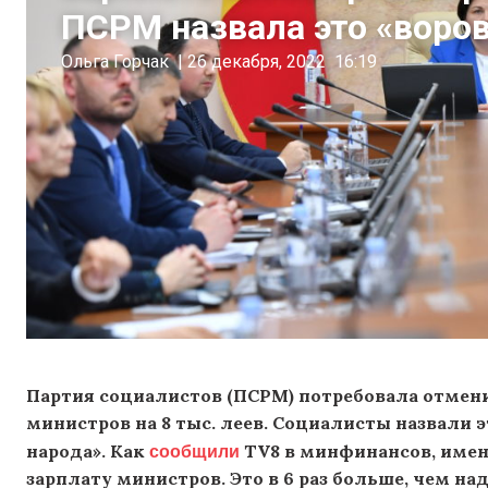
ПСРМ назвала это «воров
Ольга Горчак
|
26 декабря, 2022
16:19
Партия социалистов (ПСРМ) потребовала отмен
министров на 8 тыс. леев. Социалисты назвали 
сообщили
народа». Как
TV8 в минфинансов, имен
зарплату министров. Это в 6 раз больше, чем н