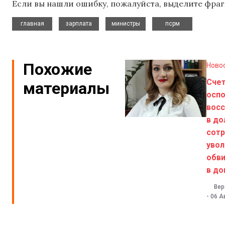
Если вы нашли ошибку, пожалуйста, выделите фраг
,
,
,
главная
зарплата
министры
псрм
Похожие
Ново
Счет
материалы
оспо
вос
в д
сотр
увол
обви
в до
Вер
-
06 А