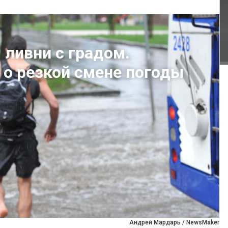
ливни с градом.
 о резкой смене погоды
Андрей Мардарь / NewsMaker