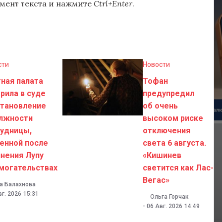
мент текста и нажмите
Ctrl+Enter
.
сти
Новости
ная палата
Тофан
рила в суде
предупредил
становление
об очень
олжности
высоком риске
удницы,
отключения
енной после
света 6 августа.
нения Лупу
«Кишинев
могательствах
светится как Лас-
Вегас»
а Балахнова
вг. 2026
15:31
Ольга Горчак
-
06 Авг. 2026
14:49