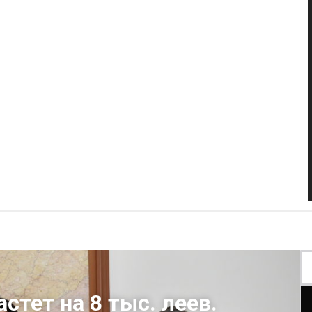
стет на 8 тыс. леев.