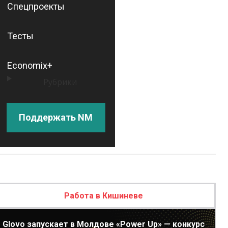
Спецпроекты
Тесты
Economix+
Рубрики
Поддержать NM
Работа в Кишиневе
Glovo запускает в Молдове «Power Up» — конкурс