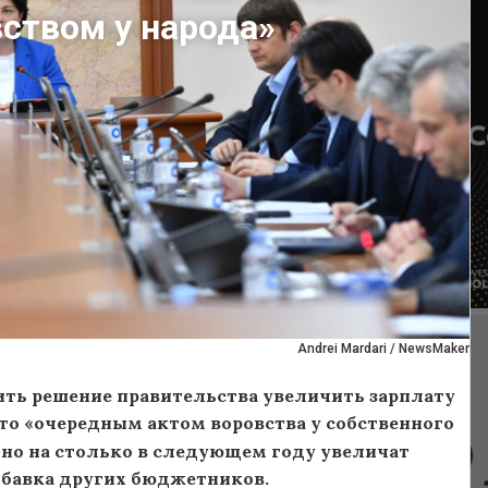
ством у народа»
Andrei Mardari / NewsMaker
ить решение правительства увеличить зарплату
это «очередным актом воровства у собственного
но на столько в следующем году увеличат
адбавка других бюджетников.