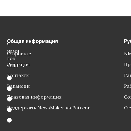
Общая информация
Ру
С
нами
О проекте
NM
все
Редакция
Пр
ясно
Контакты
Га
Вакансии
Ра
Правовая информация
Со
Поддержать NewsMaker на Patreon
От