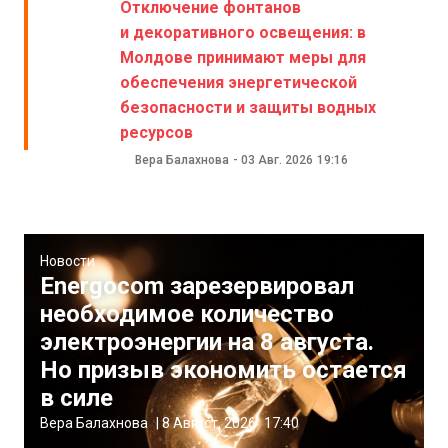
Отключение фонтанов
и декоративного освещения: в
Молдове принимают меры для
обеспечения энергетической
безопасности и защиты водных
ресурсов
Вера Балахнова
-
03 Авг. 2026
19:16
Новости
Energocom зарезервировал
необходимое количество
электроэнергии на 8 августа.
Но призыв экономить остается
в силе
Вера Балахнова
|
8 Август, 2026
17:40