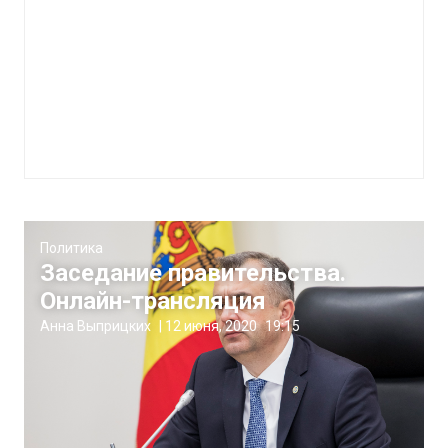
Политика
Заседание правительства.
Онлайн-трансляция
Анна Выприцких
|
12 июня, 2020
19:15