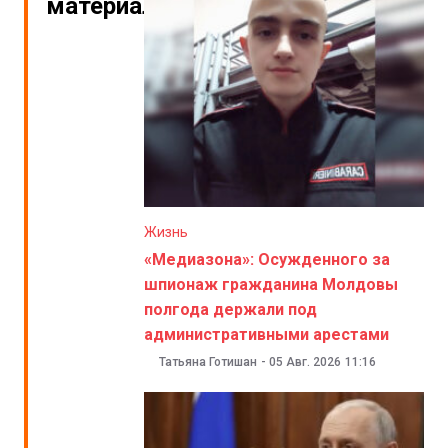
материалы
Жизнь
«Медиазона»: Осужденного за
шпионаж гражданина Молдовы
полгода держали под
административными арестами
Татьяна Готишан
-
05 Авг. 2026
11:16