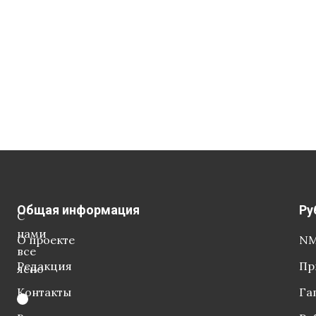
Общая информация
Ру
С
нами
О проекте
NM
все
Редакция
Пр
ясно
Контакты
Га