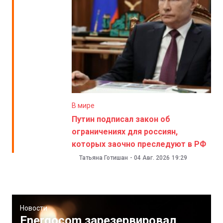
В мире
Путин подписал закон об
ограничениях для россиян,
которых заочно преследуют в РФ
Татьяна Готишан
-
04 Авг. 2026
19:29
Новости
Energocom зарезервировал