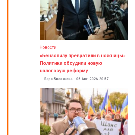
Новости
«Бензопилу превратили в ножницы».
Политики обсудили новую
налоговую реформу
Вера Балахнова
-
06 Авг. 2026
20:57