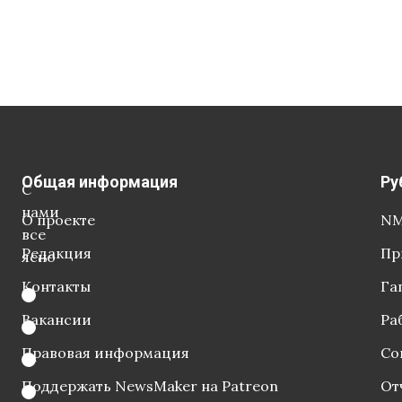
Общая информация
Ру
С
нами
О проекте
NM
все
Редакция
Пр
ясно
Контакты
Га
Вакансии
Ра
Правовая информация
Со
Поддержать NewsMaker на Patreon
От