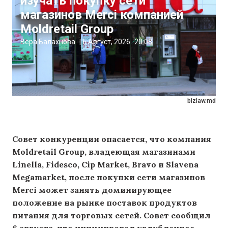
изучать покупку сети
магазинов Merci компанией
Moldretail Group
Вера Балахнова
|
6 Август, 2026
20:08
bizlaw.md
Совет конкуренции опасается, что компания
Moldretail Group, владеющая магазинами
Linella, Fidesco, Cip Market, Bravo и Slavena
Megamarket, после покупки сети магазинов
Merci может занять доминирующее
положение на рынке поставок продуктов
питания для торговых сетей. Совет сообщил
6 августа, что инициировал углубленное