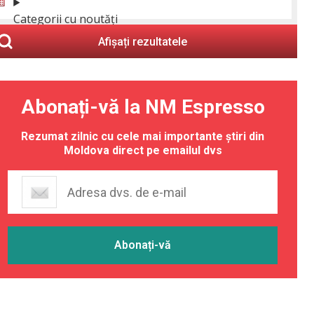
Categorii cu noutăți
Afișați rezultatele
Abonați-vă la NM Espresso
Rezumat zilnic cu cele mai importante știri din
Moldova direct pe emailul dvs