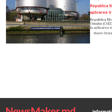
Republica M
aplicarea t
Republica Mo
Omului (CtED
la aplicarea 
consecință a 
Maxim Strat
cont de sufer
Informați