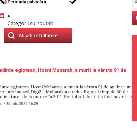
Perioada publicării
Categorii cu noutăți
Afișați rezultatele
edinte egiptean, Hosni Mubarak, a murit la vârsta 91 de
inte egiptean, Hosni Mubarak, a murit la vârsta 91 de ani într-un
iro, informează Digi24. Mubarak a condus Egiptul timp de 30 de
ie înlăturat de la putere în 2011. Fostul şef de stat a fost nevoit să
utere din cauza
an
-
25 feb. 2020
16:39