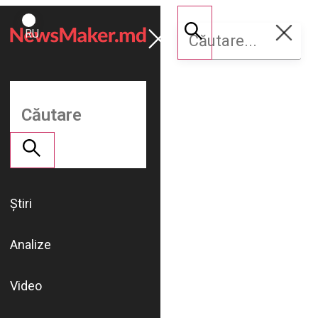
ROMÂNĂ
Susține
RU
NM
Știri
Analize
Video