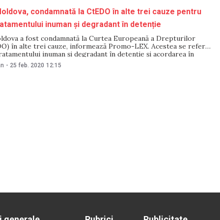
oldova, condamnată la CtEDO în alte trei cauze pentru
ratamentului inuman și degradant în detenție
ldova a fost condamnată la Curtea Europeană a Drepturilor
O) în alte trei cauze, informează Promo-LEX. Acestea se referă
tratamentului inuman și degradant în detenție și acordarea în
prejudiciilor morale și materiale în cuantum redus, fără a ține
an
-
25 feb. 2020
12:15
ințele morale și fizice
i generale
Rubrici
Publicitate