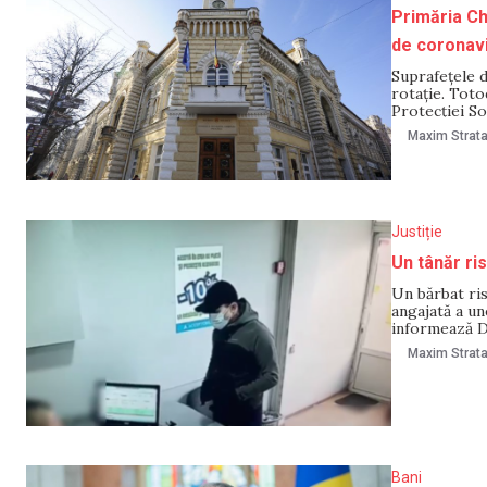
Primăria Ch
de coronav
Suprafețele d
rotație. Toto
Protecției So
realizate în 
Maxim Strat
nivel naționa
Justiție
Un tânăr ris
Un bărbat ris
angajată a un
informează Di
individul s-a 
Maxim Strat
Bani