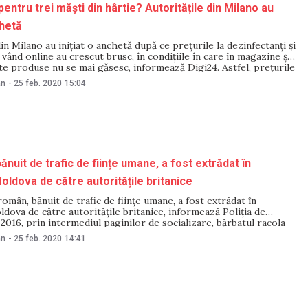
entru trei măști din hârtie? Autoritățile din Milano au
chetă
din Milano au inițiat o anchetă după ce prețurile la dezinfectanți și
 vând online au crescut brusc, în condițiile în care în magazine și
te produse nu se mai găsesc, informează Digi24. Astfel, prețurile
scut în momentul în care stocurile din farmacii și
an
-
25 feb. 2020
15:04
ănuit de trafic de ființe umane, a fost extrădat în
oldova de către autoritățile britanice
omân, bănuit de trafic de ființe umane, a fost extrădat în
dova de către autoritățile britanice, informează Poliția de
 2016, prin intermediul paginilor de socializare, bărbatul racola
ence pentru a presta servicii sexuale comerciale în Turcia,
an
-
25 feb. 2020
14:41
nă și Republica Cipru. Conform schemei infracționale,