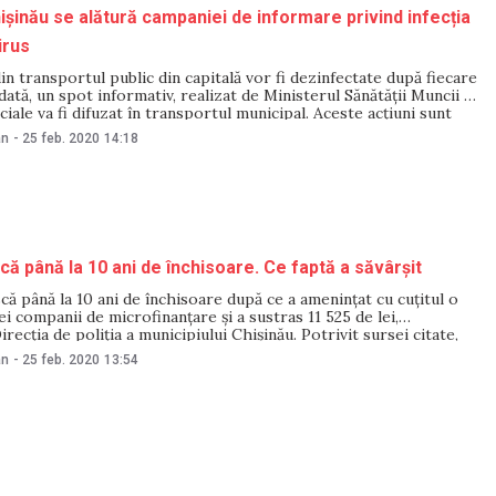
ișinău se alătură campaniei de informare privind infecția
irus
in transportul public din capitală vor fi dezinfectate după fiecare
dată, un spot informativ, realizat de Ministerul Sănătății Muncii și
ciale va fi difuzat în transportul municipal. Aceste acțiuni sunt
contextul răspândirii coronavirusului și emiterii codului galben la
an
-
25 feb. 2020
14:18
l, a anunțat Ion Ceban pe
că până la 10 ani de închisoare. Ce faptă a săvârșit
că până la 10 ani de închisoare după ce a amenințat cu cuțitul o
ei companii de microfinanțare și a sustras 11 525 de lei,
recția de poliția a municipiului Chișinău. Potrivit sursei citate,
dovedit a fi în vârstă de 22 de ani
an
-
25 feb. 2020
13:54