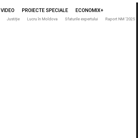
VIDEO
PROIECTE SPECIALE
ECONOMIX+
Justiție
Lucru în Moldova
Sfaturile expertului
Raport NM ‘2025