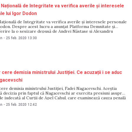
Națională de Integritate va verifica averile și interesele
le lui Igor Dodon
ațională de Integritate va verifica averile și interesele personale
Dodon. Despre acest lucru a anunțat Platforma Demnitate și
erire la o sesizare depusă de Andrei Năstase și Alexandru
cesul este pornit în contextul investigațiilor jurnalistice despre
an
-
25 feb. 2020
13:30
ux ale președintelui și ale
 cere demisia ministrului Justiției. Ce acuzații i se aduc
agacevschi
cere demisia ministrului Justiției, Fadei Nagacevschi. Aceștia
 decizia prin faptul că Nagacevschi ar exercita presiuni asupra
e judecată al Curții de Apel Cahul, care examinează cauza penală
a lui Ilan Șor. „Fracțiunea parlamentară „Șor” își exprimă
an
-
25 feb. 2020
12:42
în legătură cu imixtiunea politicului asupra înfăptuirii