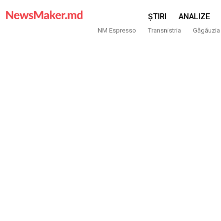
ȘTIRI
ANALIZE
NM Espresso
Transnistria
Găgăuzia