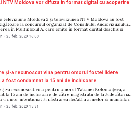
i NTV Moldova vor difuza în format digital cu acoperire
e televiziune Moldova 2 și televiziunea NTV Moldova au fost
tigătoare la concursul organizat de Consiliului Audiovizualului
erea în Multiplexul A, care emite în format digital deschis și
u telespectatori. Astfel, cele două televiziuni își extind suprafața
an
-
25 feb. 2020
16:00
pe circa 80% din teritoriul Republicii
re și-a recunoscut vina pentru omorul fostei lidere
e, a fost condamnat la 15 ani de închisoare
e și-a recunoscut vina pentru omorul Tatianei Kolomoițeva, a
t la 15 ani de închisoare de către magistrații de la Judecătoria
ru omor intenționat şi păstrarea ilegală a armelor şi muniţiilor,
G. Sursa citată menționează că în cadrul percheziţiilor, în
an
-
25 feb. 2020
15:31
acestuia a fost depistată şi