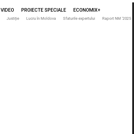
VIDEO
PROIECTE SPECIALE
ECONOMIX+
Justiție
Lucru în Moldova
Sfaturile expertului
Raport NM ‘2025