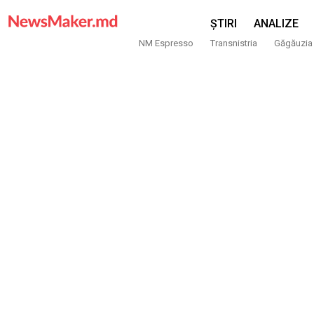
ȘTIRI
ANALIZE
NM Espresso
Transnistria
Găgăuzia