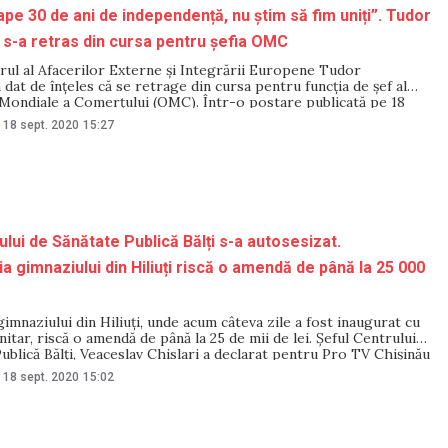
pe 30 de ani de independență, nu știm să fim uniți”. Tudor
 s-a retras din cursa pentru șefia OMC
rul al Afacerilor Externe și Integrării Europene Tudor
 dat de înțeles că se retrage din cursa pentru funcția de șef al
 Mondiale a Comerțului (OMC). Într-o postare publicată pe 18
 pagina sa de Facebook, acesta a scris că anumiți „demnitari de
18 sept. 2020
15:27
ului de Sănătate Publică Bălți s-a autosesizat.
a gimnaziului din Hiliuți riscă o amendă de până la 25 000
mnaziului din Hiliuți, unde acum câteva zile a fost inaugurat cu
anitar, riscă o amendă de până la 25 de mii de lei. Șeful Centrului
ublică Bălți, Veaceslav Chislari a declarat pentru Pro TV Chișinău
 s-a autosesizat, iar reprezentanții acesteia au mers în
18 sept. 2020
15:02