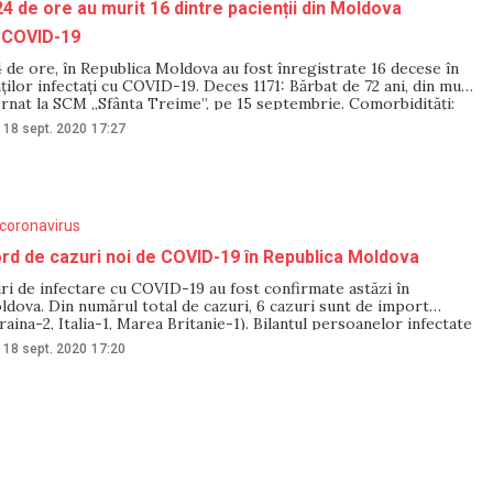
24 de ore au murit 16 dintre pacienții din Moldova
u COVID-19
4 de ore, în Republica Moldova au fost înregistrate 16 decese în
ților infectați cu COVID-19. Deces 1171: Bărbat de 72 ani, din mun.
ernat la SCM „Sfânta Trеimе”, pe 15 septembrie. Comorbidități:
asculară, boală renală. Deces 1172: Bărbat de 80 ani, din mun.
18 sept. 2020
17:27
coronavirus
d de cazuri noi de COVID-19 în Republica Moldova
ri de infectare cu COVID-19 au fost confirmate astăzi în
dova. Din numărul total de cazuri, 6 cazuri sunt de import
raina-2, Italia-1, Marea Britanie-1). Bilanțul persoanelor infectate
avirus a ajuns la 45 648 cazuri. Total teste efectuate – 2776,
18 sept. 2020
17:20
primar –