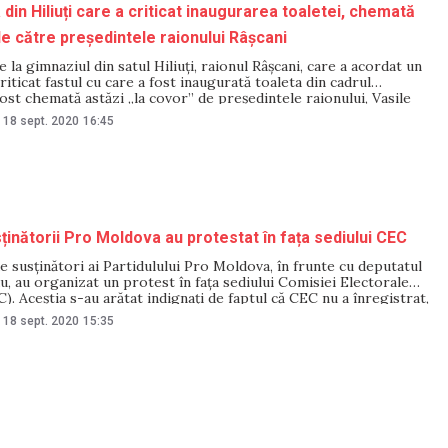
din Hiliuți care a criticat inaugurarea toaletei, chemată
de către președintele raionului Râșcani
 la gimnaziul din satul Hiliuți, raionul Râșcani, care a acordat un
criticat fastul cu care a fost inaugurată toaleta din cadrul
a fost chemată astăzi „la covor” de președintele raionului, Vasile
esta a prevenit-o pe Nelea Diaconu că gimnaziul nu va mai
18 sept. 2020
16:45
ținătorii Pro Moldova au protestat în fața sediului CEC
e susținători ai Partidulului Pro Moldova, în frunte cu deputatul
, au organizat un protest în fața sediului Comisiei Electorale
). Aceștia s-au arătat indignați de faptul că CEC nu a înregistrat,
ura lui Andrian Candu la funcția de președinte al țării.
18 sept. 2020
15:35
 au scandat