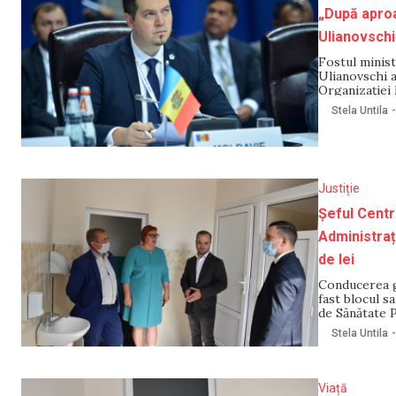
„După aproa
Ulianovschi
Fostul minist
Ulianovschi a
Organizației
septembrie pe
Stela Untila
-
stat de nivel
Justiție
Șeful Centr
Administrați
de lei
Conducerea gi
fast blocul s
de Sănătate P
că instituția
Stela Untila
-
Viață