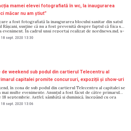
cția mamei elevei fotografiată în wc, la inaugurarea
ici măcar nu am știut”
are a fost fotografiată la inaugurarea blocului sanitar din satul
ul Râșcani, susține că nu a fost prevenită despre faptul că fiica sa
la eveniment. În cadrul unui reportaj realizat de nordnews.md, s-
gnată de situația creată și una dintre profesoarele gimnaziului
18 sept. 2020
13:30
ame
de weekend sub podul din cartierul Telecentru al
rimarul capitalei promite concursuri, expoziții și show-uri
end, în zona de sub podul din cartierul Telecentru al capitalei se
 mai multe evenimente. Anunțul a fost făcut de către primarul
 18 septembrie. Astfel, sâmbătă și duminică, începând cu ora
tronson va fi transformat într-o zona pietonală. Edilul capitalei
18 sept. 2020
13:06