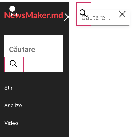
ROMÂNĂ
Susține
RU
NM
Știri
Analize
Video