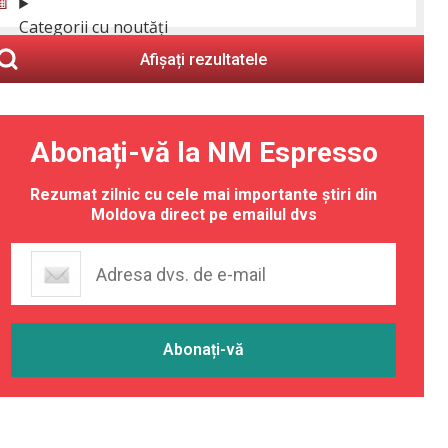
Categorii cu noutăți
Afișați rezultatele
Abonați-vă la NM Espresso
Rezumat zilnic cu cele mai importante știri din
Moldova direct pe emailul dvs