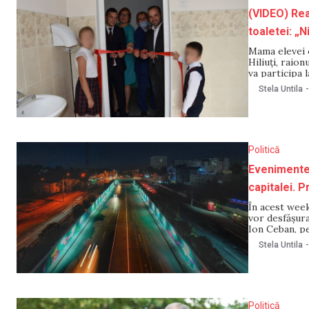
(VIDEO) Rea
toaletei: „N
Mama elevei c
Hiliuți, raion
va participa 
a arătat indi
Stela Untila
-
respectiv. M
Politică
Evenimente 
capitalei. P
În acest week
vor desfășura
Ion Ceban, pe
10:00, acest 
Stela Untila
-
promite
Politică