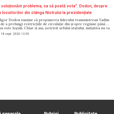
 soluționăm problema, ca să poată vota”. Dodon, despre
 locuitorilor din stânga Nistrului la prezidențiale
 Igor Dodon susține că propunerea liderului transnistrean Vadim
de a prelungi restricțiile de circulație din și spre regiune până la
 este legală. Chiar și așa, potrivit șefului statului, inițiativa nu va
fășurarea scrutinului din 1 noiembrie. Răspunzând la întrebarea
18 sept. 2020
12:50
 NM, Igor Dodon
i generale
Rubrici
Publicitate