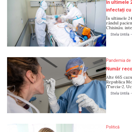
În ultimele 
infectați c
În ultimele 2
rândul pacien
Chișinău, int
boală cardiov
Stela Untila
-
Chișinău,
Pandemia de 
Număr recor
Alte 665 cazu
Republica Mol
(Turcia-2, Uc
cu noul Coron
Stela Untila
-
dintre care 
Politică