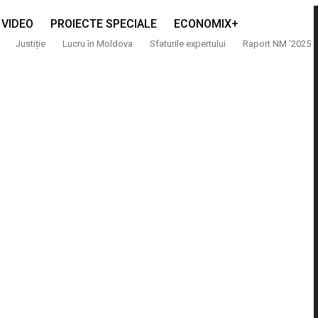
VIDEO
PROIECTE SPECIALE
ECONOMIX+
Justiție
Lucru în Moldova
Sfaturile expertului
Raport NM ‘2025