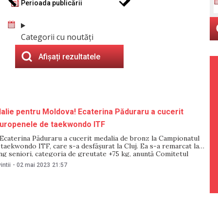
Perioada publicării
Categorii cu noutăți
Afișați rezultatele
lie pentru Moldova! Ecaterina Păduraru a cucerit
Europenele de taekwondo ITF
Ecaterina Păduraru a cucerit medalia de bronz la Campionatul
aekwondo ITF, care s-a desfășurat la Cluj. Ea s-a remarcat la
ng seniori, categoria de greutate +75 kg, anunță Comitetul
pic și Sportiv. Anterior, sportiva Ecaterina Păduraru a fost
intii
-
02 mai 2023
21:57
argint la Cupa Mondială din