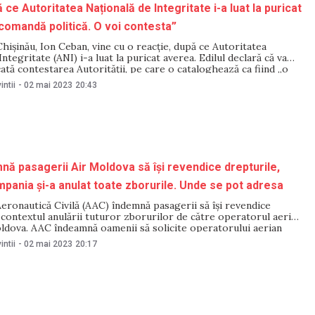
ce Autoritatea Națională de Integritate i-a luat la puricat
comandă politică. O voi contesta”
hișinău, Ion Ceban, vine cu o reacție, după ce Autoritatea
ntegritate (ANI) i-a luat la puricat averea. Edilul declară că va
cată contestarea Autorității, pe care o cataloghează ca fiind „o
ică”. „Nu este vorba de mașinile scumpe, nu am vile peste
intii
-
02 mai 2023
20:43
ă pasagerii Air Moldova să își revendice drepturile,
pania și-a anulat toate zborurile. Unde se pot adresa
eronautică Civilă (AAC) îndemnă pasagerii să își revendice
 contextul anulării tuturor zborurilor de către operatorul aerian
oldova. AAC îndeamnă oamenii să solicite operatorului aerian
stului biletelor, iar în cazul în care întâmpină dificultăți sau li
intii
-
02 mai 2023
20:17
bursarea costului biletelor de avion, să solicite