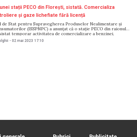
unei stații PECO din Florești, sistată. Comercializa
roliere și gaze lichefiate fără licență
l de Stat pentru Supravegherea Produselor Nealimentare și
nsumatorilor (ISSPNPC) a anunțat că o stație PECO din raionul
 sistat temporar activitatea de comercializare a benzinei,
gazului lichefiat. Se întâmplă după ce inspectorii ISSPNPC au
lghii
-
02 mai 2023
17:10
 agentul economic a comercializat produse petroliere și gaze
i generale
Rubrici
Publicitate