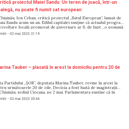
ritică proiectul Maiei Sandu: Un teren de joacă, într-un
 balegă, nu poate fi numit sat european
hișinău, Ion Ceban, critică proiectul „Satul European”, lansat de
ia Sandu acum un an. Edilul capitalei susține că actualul program
ezvoltare locală promovat de guvernare ar fi, de fapt, „o pomană
i o tentativă de „a manipula” cu opinia publică înainte de alegeri.
intii
-
02 mai 2023
21:19
rina Tauber – plasată în arest la domiciliu pentru 20 de
a Partidului „ȘOR”, deputata Marina Tauber, revine în arest la
tru următoarele 20 de zile. Decizia a fost luată de magistrații
Chișinău, sediul Ciocana, pe 2 mai. Parlamentara susține că în
rii sale, pe care o cataloghează ca fiind una ilegală”, ar sta o
intii
-
02 mai 2023
20:46
tică. „Nu