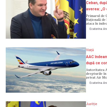
Ceban, după 
averea: „O 
Primarul de C
Națională de I
ataca în jude
comandă polit
Ecaterina Arv
hotare,
Viață
AAC îndeamn
după ce com
Autoritatea A
drepturile în
privat Air M
rambursarea co
Ecaterina Arv
se refuză ram
Justiție