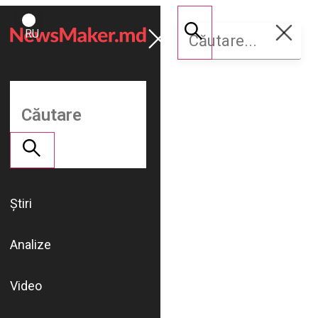
ROMÂNĂ
Susține
RU
NM
Știri
Analize
Video