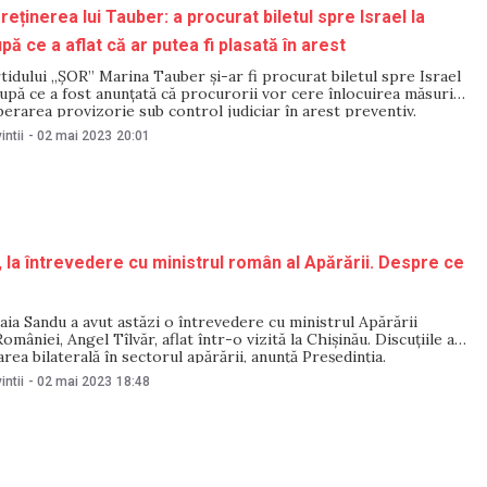
 reținerea lui Tauber: a procurat biletul spre Israel la
pă ce a aflat că ar putea fi plasată în arest
idului „ȘOR” Marina Tauber și-ar fi procurat biletul spre Israel
după ce a fost anunțată că procurorii vor cere înlocuirea măsurii
berarea provizorie sub control judiciar în arest preventiv.
au fost făcute de șefa Procuraturii Anticorupție, Veronica
intii
-
02 mai 2023
20:01
procurorul de caz în cadrul
 la întrevedere cu ministrul român al Apărării. Despre ce
ia Sandu a avut astăzi o întrevedere cu ministrul Apărării
omâniei, Angel Tîlvăr, aflat într-o vizită la Chișinău. Discuțiile au
rea bilaterală în sectorul apărării, anunță Președinția.
 noastre lucrează pentru menținerea păcii și a democrației în
intii
-
02 mai 2023
18:48
ldova, iar România este un partener strategic cu