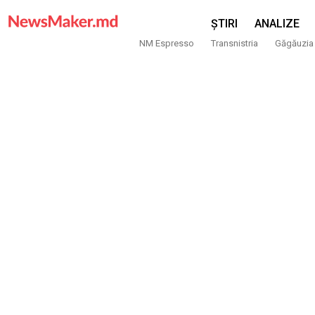
ȘTIRI
ANALIZE
NM Espresso
Transnistria
Găgăuzia