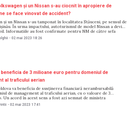
kswagen și un Nissan s-au ciocnit în apropiere de
ine se face vinovat de accident?
și un Nissan s-au tamponat în localitatea Stăuceni, pe sensul de
ișinău. În urma impactului, autoturismul de model Nissan a deviat
il. Informațiile au fost confirmate pentru NM de către șefa
 presă a Poliției capitalei, Natalia Stati. Apelul la Serviciul 112 a
lghii
-
02 mai 2023
18:26
beneficia de 3 milioane euro pentru domeniul de
al traficului aerian
dova va beneficia de susținerea financiară nerambursabilă
ul de management al traficului aerian, cu o valoare de 3
. Un acord în acest sens a fost azi semnat de ministra
ii, Lilia Dabija, și reprezentantul Organizației europene pentru
intii
-
02 mai 2023
17:41
vigației aeriene (EUROCONTROL). Potrivit MIDR, fondul de