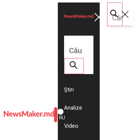
Știri
Analize
ROMÂNĂ
RU
Video