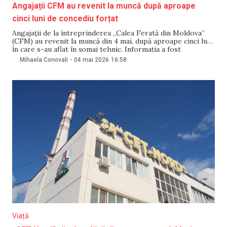
Angajații CFM au revenit la muncă după aproape
cinci luni de concediu forțat
Angajații de la întreprinderea „Calea Ferată din Moldova”
(CFM) au revenit la muncă din 4 mai, după aproape cinci luni
în care s-au aflat în șomaj tehnic. Informația a fost
comunicată pentru Moldova 1 de directorul general al
Mihaela Conovali
-
04 mai 2026
16:58
întreprinderii, Serghei Cotelnic. Totodată, directorul
general al întreprinderii a precizat pentru sursa
Viață