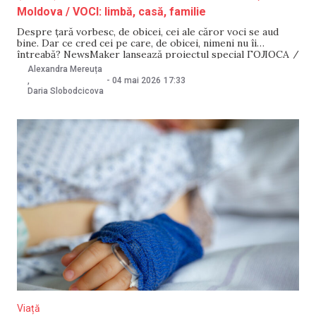
Moldova / VOCI: limbă, casă, familie
Despre țară vorbesc, de obicei, cei ale căror voci se aud
bine. Dar ce cred cei pe care, de obicei, nimeni nu îi
întreabă? NewsMaker lansează proiectul special ГОЛОСА /
VOCI. Am vizitat mai multe sate ai căror locuitori sunt
Alexandra Mereuța
vorbitori nativi de limba rusă ca să îi ascultăm pe
-
04 mai 2026
17:33
,
Daria Slobodcicova
Viață