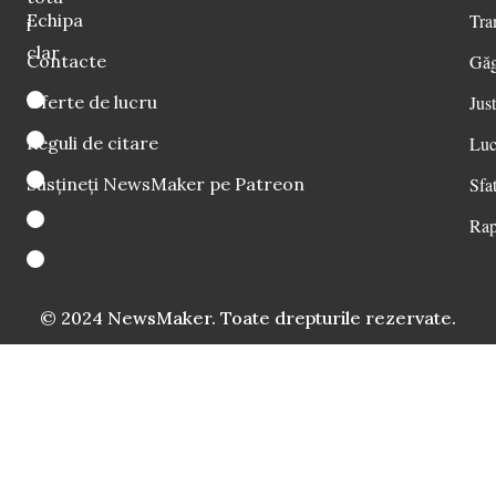
Echipa
Tra
i
clar
Contacte
Găg
Oferte de lucru
Just
Reguli de citare
Luc
Susțineți NewsMaker pe Patreon
Sfat
Rap
© 2024 NewsMaker. Toate drepturile rezervate.