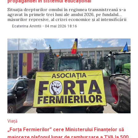
propagandei în sistemul educațional
Situația drepturilor omului în regiunea transnistreană s-a
agravat în primele trei luni ale anului 2026, pe fundalul
măsurilor represive, al crizei economice și al intensificării
propagandei. Concluzia se regăsește în raportul de
Ecaterina Arvintii
-
04 mai 2026
18:16
monitorizare publicat de Asociația Promo-LEX, care
acoperă perioada 1 ianuarie – 31 martie. Potrivit
documentului, autoritățile nerecunoscute de
Viață
„Forța Fermierilor” cere Ministerului Finanțelor să
majoreze plafonul lunar de rambursare a TVA la 500