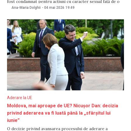
fost condamnat pentru acțiuni cu caracter sexual față de o
minoră, a demisionat și nu mai activează în cadrul instituției
Ana-Maria Dolghii
-
04 mai 2026
19:49
de la sfârșitul lunii aprilie. Anunțul a fost făcut de ministrul
Sănătății, Emil
Aderare la UE
Moldova, mai aproape de UE? Nicușor Dan: decizia
privind aderarea va fi luată până la „sfârșitul lui
iunie”
O decizie privind avansarea procesului de aderare a