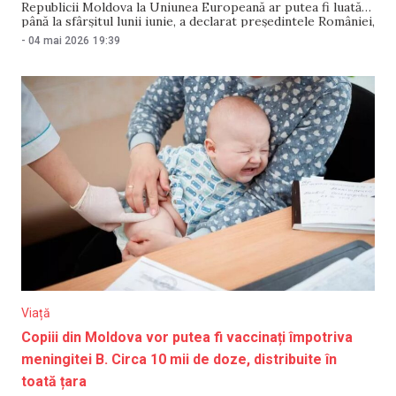
Republicii Moldova la Uniunea Europeană ar putea fi luată
până la sfârșitul lunii iunie, a declarat președintele României,
Nicușor Dan, după reuniunea Comunității Politice Europene
-
04 mai 2026
19:39
de la Erevan. Oficialul a dat asigurări că „România nu va
permite ca influența rusă să submineze
Viață
Copiii din Moldova vor putea fi vaccinați împotriva
meningitei B. Circa 10 mii de doze, distribuite în
toată țara