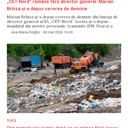
„CET-Nord” rămâne fără director general. Marian
Brînza și-a depus cererea de demisie
Marian Brînza și-a depus cererea de demisie din funcția de
director general al SA „CET-Nord”. Acesta și-a depus
mandatul din motive personale, transmite IPN. Deși și-a
depus cererea de eliberare din funcție pe 6 aprilie, Marian
Ana-Maria Dolghii
-
04 mai 2026
16:40
Brînza mai deține funcția timp de o lună. Potrivit Veronicăi
Garbuz, șefă de departament
Viață