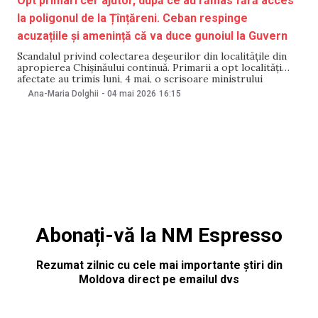
Opt primari cer ajutor, după ce au rămas fără acces
la poligonul de la Țînțăreni. Ceban respinge
acuzațiile și amenință că va duce gunoiul la Guvern
Scandalul privind colectarea deșeurilor din localitățile din
apropierea Chișinăului continuă. Primarii a opt localități
afectate au trimis luni, 4 mai, o scrisoare ministrului
Mediului, Gheorghe Hajder, în care solicită autorizarea unui
Ana-Maria Dolghii
-
04 mai 2026
16:15
spațiu alternativ de depozitare a deșeurilor în zonă, după ce
operatorului privat care deservea comunitățile lor i-ar fi
fost
Abonați-vă la NM Espresso
Rezumat zilnic cu cele mai importante știri din
Moldova direct pe emailul dvs