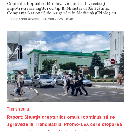
Copiii din Republica Moldova vor putea fi vaccinați
împotriva meningitei de tip B. Ministerul Sănătății și
Compania Națională de Asigurări în Medicină (CNAM) au
anunțat, pe 4 mai, că un lot de aproape 10 mii de doze de
Ecaterina Arvintii
-
04 mai 2026
18:36
vaccin meningococic a ajuns în țară și urmează să fie
distribuit în
Transnistria
Raport: Situația drepturilor omului continuă să se
agraveze în Transnistria. Promo-LEX cere stoparea