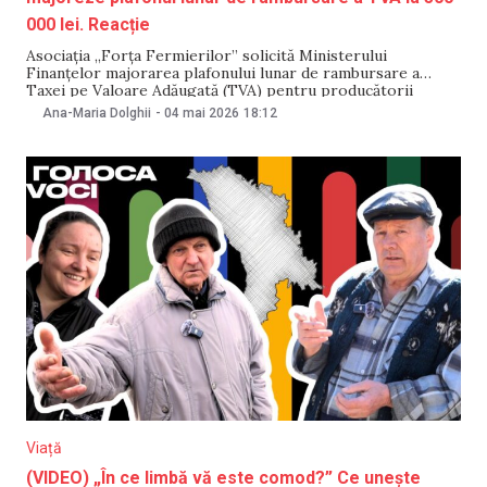
000 lei. Reacție
Asociația „Forța Fermierilor” solicită Ministerului
Finanțelor majorarea plafonului lunar de rambursare a
Taxei pe Valoare Adăugată (TVA) pentru producătorii
agricoli – de la 200 000 la 500 000 de lei. Organizația
Ana-Maria Dolghii
-
04 mai 2026
18:12
argumentează că implementarea mecanismul de sprijin
anunțat de autorități întârzie, iar între timp, situația
agricultorilor s-a înrăutățit. Reprezentanții ministerului
Viață
(VIDEO) „În ce limbă vă este comod?” Ce unește