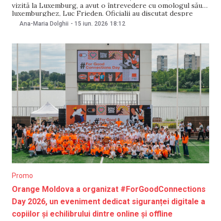
vizită la Luxemburg, a avut o întrevedere cu omologul său
luxemburghez, Luc Frieden. Oficialii au discutat despre
procesul de integrare europeană al Republicii Moldova și
Ana-Maria Dolghii
-
15 iun. 2026
18:12
cooperarea bilaterală. Alexandru Munteanu a transmis, într-
un mesaj pe Facebook, că discuțiile Luc Frieden
următoarele etape în procesul
Promo
Orange Moldova a organizat #ForGoodConnections
Day 2026, un eveniment dedicat siguranței digitale a
copiilor și echilibrului dintre online și offline