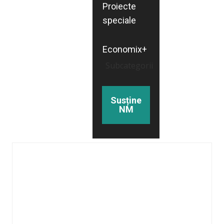
Proiecte
speciale
Economix+
Subcategorii
Susține
NM