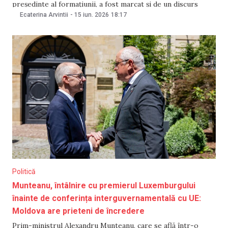
președinte al formațiunii, a fost marcat și de un discurs
controversat al fostului deputat și ex-prim-viceprim-
Ecaterina Arvintii
-
15 iun. 2026
18:17
ministru Constantin Oboroc, care a folosit expresii
jignitoare la adresa unor reprezentanți ai opoziției. În
Politică
Munteanu, întâlnire cu premierul Luxemburgului
înainte de conferința interguvernamentală cu UE:
Moldova are prieteni de încredere
Prim-ministrul Alexandru Munteanu, care se află într-o