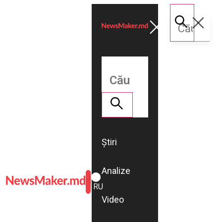
Știri
Analize
ROMÂNĂ
RU
Video