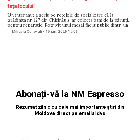
fața locului”
Un internaut a scris pe rețelele de socializare că la
grădinița nr. 127 din Chișinău s-ar colecta bani de la părinți
pentru reparație. Potrivit unui mesaj făcut public dintr-un
chat, suma ar ajunge la 2500 de lei, fiind stabilită „având în
Mihaela Conovali
-
15 iun. 2026
17:09
vedere faptul că majoritatea părinților au votat pentru
apelarea
Abonați-vă la NM Espresso
Rezumat zilnic cu cele mai importante știri din
Moldova direct pe emailul dvs