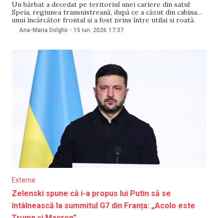
Un bărbat a decedat pe teritoriul unei cariere din satul
Speia, regiunea transnistreană, după ce a căzut din cabina
unui încărcător frontal și a fost prins între utilaj și roată.
Cazul a avut loc luni, 15 iunie. Informațiile au fost
Ana-Maria Dolghii
-
15 iun. 2026
17:37
comunicate de autoritățile nerecunoscute de la Tiraspol.
Potrivit informațiilor preliminare,
Externe
Zelenski spune că i-a propus lui Putin să se
întâlnească la summitul G7 din Franța: „Acolo este
Trump și Macron”