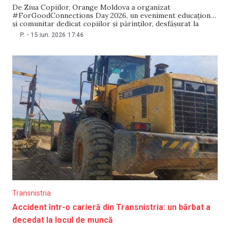
De Ziua Copiilor, Orange Moldova a organizat
#ForGoodConnections Day 2026, un eveniment educațional
și comunitar dedicat copiilor și părinților, desfășurat la
Orange Arena. Evenimentul a reunit 193 de copii din
P.
-
15 iun. 2026
17:46
programul „Fotbal în Școli”, dezvoltat de Federația
Moldovenească de Fotbal și susținut de Orange Moldova în
calitate de Partener Principal,
Transnistria
Accident într-o carieră din Transnistria: un bărbat a
decedat la locul de muncă