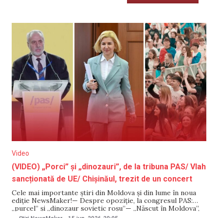
Video
(VIDEO) „Porci” și „dinozauri”, de la tribuna PAS/ Vlah
sancționată de UE/ Chișinăul, trezit de un concert
Cele mai importante știri din Moldova și din lume în noua
ediție NewsMaker!— Despre opoziție, la congresul PAS:
„purcel” și „dinozaur sovietic roșu”— „Născut în Moldova”,
criticat pentru zgomot. Ce spune ministrul Sănătății?— Vlah