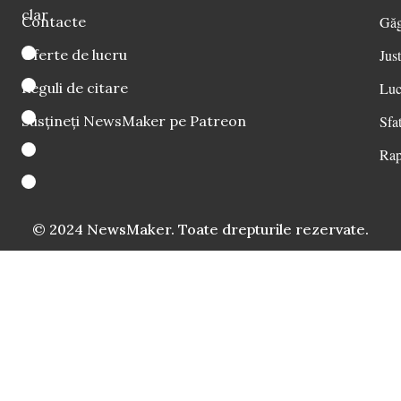
clar
Contacte
Găg
Oferte de lucru
Just
Reguli de citare
Luc
Susțineți NewsMaker pe Patreon
Sfat
Rap
© 2024 NewsMaker. Toate drepturile rezervate.