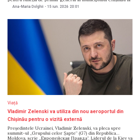
alegerile locale din 2027. Totodată, acesta a fost propus
Ana-Maria Dolghii
-
15 iun. 2026
20:01
pentru funcția de președinte al organizației municipale a
partidului. Alexandru Vornicu are 37 de ani și se
Viață
Vladimir Zelenski va utiliza din nou aeroportul din
Chișinău pentru o vizită externă
Președintele Ucrainei, Vladimir Zelenski, va pleca spre
summit-ul „Grupului celor Șapte” (G7) din Republica
Moldova, scrie „Европейская Правда”. Liderul de la Kiev va