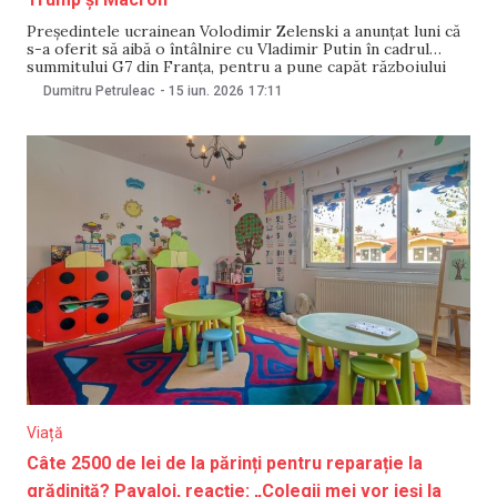
Președintele ucrainean Volodimir Zelenski a anunțat luni că
s-a oferit să aibă o întâlnire cu Vladimir Putin în cadrul
summitului G7 din Franța, pentru a pune capăt războiului
care durează de peste patru ani, dar președintele rus nu s-a
Dumitru Petruleac
-
15 iun. 2026
17:11
arătat dispus, relatează Reuters. „Am transmis mesajul că
suntem pregătiți să
Viață
Câte 2500 de lei de la părinți pentru reparație la
grădiniță? Pavaloi, reacție: „Colegii mei vor ieși la