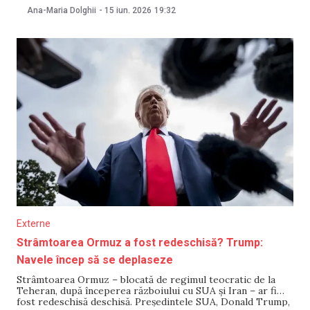
utiliza aeroportul din Chișinău, fiind a doua oară în ultimele
Ana-Maria Dolghii
-
15 iun. 2026
19:32
două săptămâni când îl folosește pentru pentru deplasări
internaționale. Informațiile despre zborul planificat apar pe
platforma de
Externe
Strâmtoarea Ormuz a fost redeschisă? Trump:
Navele încep să se deplaseze
Strâmtoarea Ormuz – blocată de regimul teocratic de la
Teheran, după începerea războiului cu SUA și Iran – ar fi
fost redeschisă deschisă. Președintele SUA, Donald Trump,