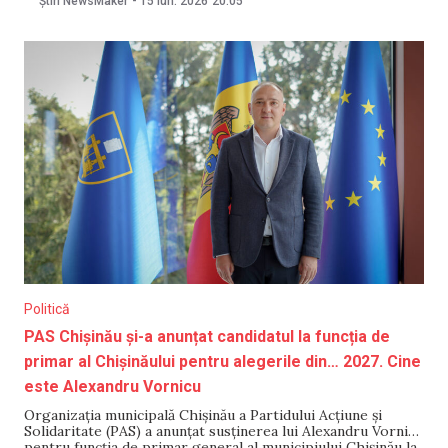
Știri NewsMaker
-
15 iun. 2026
20:05
și alte 5 persoane, incluse în lista de sancțiuni a UE— Unde
vor ajunge banii din
Politică
PAS Chișinău și-a anunțat candidatul la funcția de
primar al Chișinăului pentru alegerile din… 2027. Cine
este Alexandru Vornicu
Organizația municipală Chișinău a Partidului Acțiune și
Solidaritate (PAS) a anunțat susținerea lui Alexandru Vornicu
pentru funcția de primar general al municipiului Chișinău la