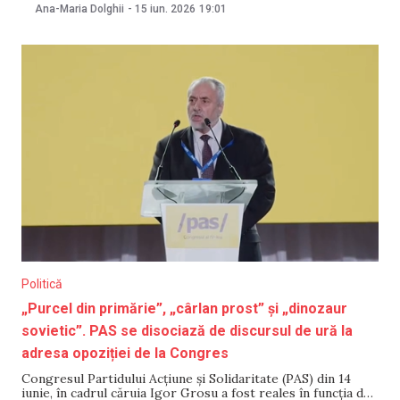
a anunțat luni, 15 iunie, că navele „încep să se deplaseze”
Ana-Maria Dolghii
-
15 iun. 2026
19:01
prin ruta maritimă. „Navele încep să se deplaseze, multe
încărcate cu petrol,
Politică
„Purcel din primărie”, „cârlan prost” și „dinozaur
sovietic”. PAS se disociază de discursul de ură la
adresa opoziției de la Congres
Congresul Partidului Acțiune și Solidaritate (PAS) din 14
iunie, în cadrul căruia Igor Grosu a fost reales în funcția de