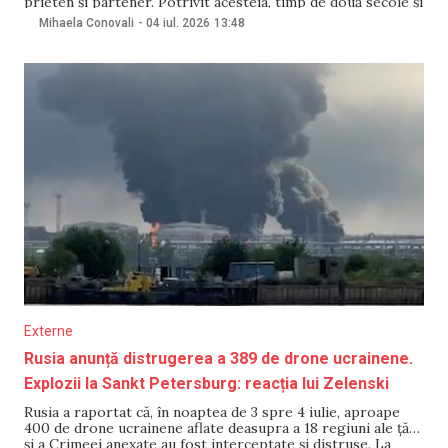
prieten și partener. Potrivit acesteia, timp de două secole și
jumătate, America a demonstrat că libertatea dăinuie.
Mihaela Conovali
-
04 iul. 2026
13:48
Declarațiile au fost făcute pe o rețea de socializare, cu
ocazia împlinirii a 250 de
Externe
Rusia anunță distrugerea a 389 de drone ucrainene.
Explozii la Sankt Petersburg: reacția lui Zelenski
Rusia a raportat că, în noaptea de 3 spre 4 iulie, aproape
400 de drone ucrainene aflate deasupra a 18 regiuni ale țării
și a Crimeei anexate au fost interceptate și distruse. La