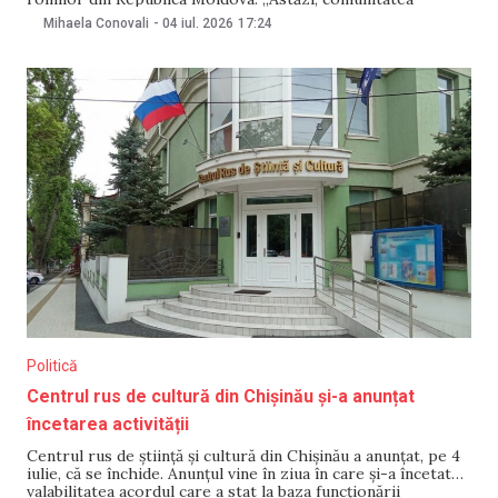
romilor și întreaga Moldovă au pierdut un om de seamă.
Mihaela Conovali
-
04 iul. 2026
17:24
Baronul Artur Cerari a plecat dintre noi, lăsând în urmă o
viață dedicată familiei, tradițiilor și comunității
Politică
Centrul rus de cultură din Chișinău și-a anunțat
încetarea activității
Centrul rus de știință și cultură din Chișinău a anunțat, pe 4
iulie, că se închide. Anunțul vine în ziua în care și-a încetat
valabilitatea acordul care a stat la baza funcționării