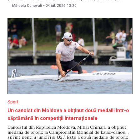
Belgorod, o publicație locală scrie că, după un atac cu
Mihaela Conovali
-
04 iul. 2026
13:20
rachete, a luat foc o termocentrală. La
Sport
Un canoist din Moldova a obținut două medalii într-o
săptămână în competiții internaționale
Canoistul din Republica Moldova, Mihai Chihaia, a obținut
medalia de bronz la Campionatul Mondial de kaiac-canoe
sprint pentru juniori și U23. Este a două medalie de bronz