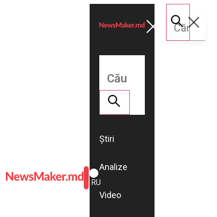
Știri
Analize
ROMÂNĂ
RU
Video