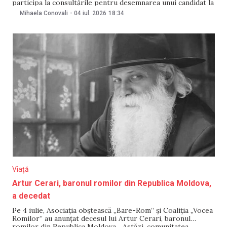
participa la consultările pentru desemnarea unui candidat la
funcția de prim-ministru. Anunțul a fost făcut pe 4 iulie. „Ne
Mihaela Conovali
-
04 iul. 2026
18:34
cheamă pe toți la consultări cu privire la noul Guvern. Da ce
să căutăm acolo?
Viață
Artur Cerari, baronul romilor din Republica Moldova,
a decedat
Pe 4 iulie, Asociația obștească „Bare-Rom” și Coaliția „Vocea
Romilor” au anunțat decesul lui Artur Cerari, baronul
romilor din Republica Moldova. „Astăzi, comunitatea