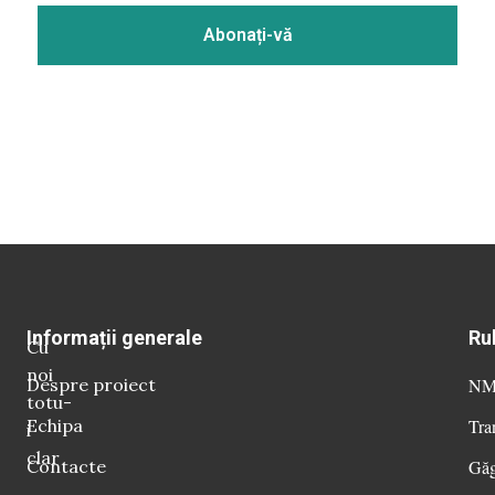
Informații generale
Ru
Cu
noi
Despre proiect
NM 
totu-
Echipa
Tra
i
clar
Contacte
Găg