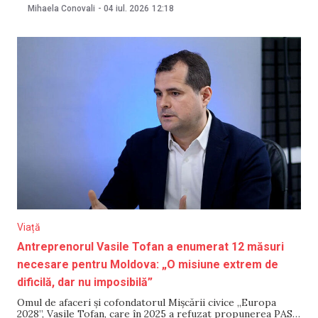
obținută de el în această săptămână, după un rezultat similar
Mihaela Conovali
-
04 iul. 2026
12:18
la Campionatul European de canoe maraton. Informațiile au
fost comunicate de Ministerul Educației
Viață
Antreprenorul Vasile Tofan a enumerat 12 măsuri
necesare pentru Moldova: „O misiune extrem de
dificilă, dar nu imposibilă”
Omul de afaceri și cofondatorul Mișcării civice „Europa
2028”, Vasile Tofan, care în 2025 a refuzat propunerea PAS