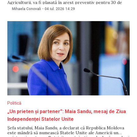
Agriculturii, va fi plasată în arest preventiv pentru 30 de
zile în Penitenciarul nr. 13 din Chișinău. Decizia a fost
Mihaela Conovali
-
04 iul. 2026
14:29
pronunțată pe 4 iulie de magistrații Judecătoriei Chișinău,
sediul Ciocana, notează ProTV Chișinău. Judecătoria
Chișinău, sediul
Politică
„Un prieten și partener”: Maia Sandu, mesaj de Ziua
Independenței Statelor Unite
Șefa statului, Maia Sandu, a declarat că Republica Moldova
este mândră să numească Statele Unite ale Americii un