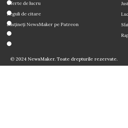
Oferte de lucru
Just
Reguli de citare
Luc
Susțineți NewsMaker pe Patreon
Sfat
Rap
© 2024 NewsMaker. Toate drepturile rezervate.