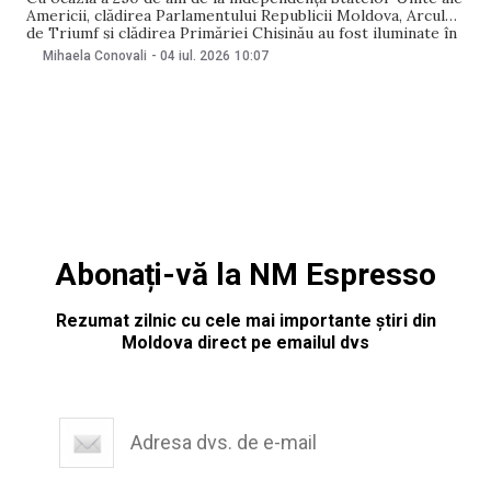
Americii, clădirea Parlamentului Republicii Moldova, Arcul
de Triumf și clădirea Primăriei Chișinău au fost iluminate în
culorile drapelului american în seara de 3 iulie și vor fi
Mihaela Conovali
-
04 iul. 2026
10:07
iluminate din nou în seara de 4 iulie. Totodată, Ambasada
SUA
Abonați-vă la NM Espresso
Rezumat zilnic cu cele mai importante știri din
Moldova direct pe emailul dvs