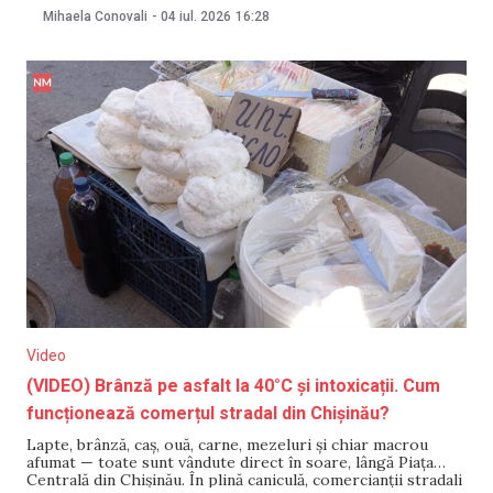
instituției, acord denunțat în 2025 de Republica Moldova.
Mihaela Conovali
-
04 iul. 2026
16:28
Ambasada Federației Ruse la Chișinău a anunțat, de
asemenea, încetarea
Video
(VIDEO) Brânză pe asfalt la 40°C și intoxicații. Cum
funcționează comerțul stradal din Chișinău?
Lapte, brânză, caș, ouă, carne, mezeluri și chiar macrou
afumat — toate sunt vândute direct în soare, lângă Piața
Centrală din Chișinău. În plină caniculă, comercianții stradali