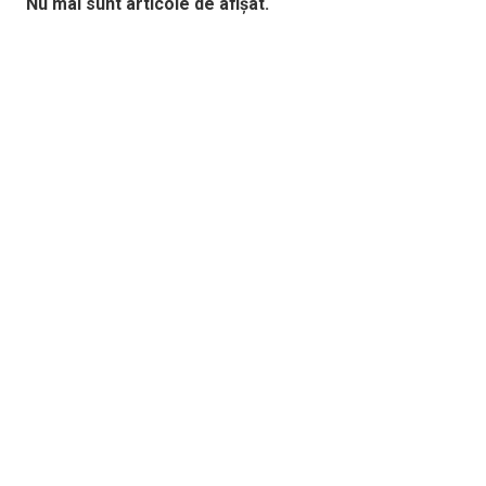
Nu mai sunt articole de afișat.