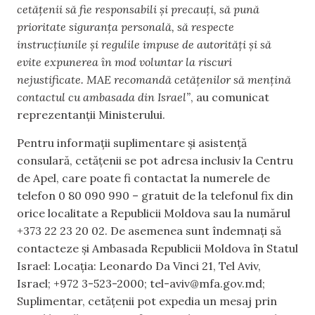
cetățenii să fie responsabili și precauți, să pună
prioritate siguranța personală, să respecte
instrucțiunile și regulile impuse de autorități și să
evite expunerea în mod voluntar la riscuri
nejustificate. MAE recomandă cetățenilor să mențină
contactul cu ambasada din Israel”
, au comunicat
reprezentanții Ministerului.
Pentru informații suplimentare și asistență
consulară, cetățenii se pot adresa inclusiv la Centru
de Apel, care poate fi contactat la numerele de
telefon 0 80 090 990 – gratuit de la telefonul fix din
orice localitate a Republicii Moldova sau la numărul
+373 22 23 20 02. De asemenea sunt îndemnați să
contacteze și Ambasada Republicii Moldova în Statul
Israel: Locația: Leonardo Da Vinci 21, Tel Aviv,
Israel; +972 3-523-2000;
tel-aviv@mfa.gov.md
;
Suplimentar, cetățenii pot expedia un mesaj prin