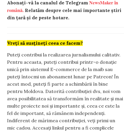
NewsMaker în
Abonați-vă la canalul de Telegram
română.
Relatăm despre cele mai importante știri
din țară și de peste hotare.
Vreți să susțineți ceea ce facem?
Puteți contribui la realizarea jurnalismului calitativ.
Pentru aceasta, puteți contribui printr-o donație
unică prin sistemul E-commerce de la maib sau
puteți întocmi un abonament lunar pe Patreon! În
acest mod, puteți fi parte a schimbării în bine
pentru Moldova. Datorită contribuției dvs, noi vom
avea posibilitatea să transformăm în realitate și mai
multe proiecte noi și importante și, ceea ce este la
fel de important, să rămânem independenți.
Indiferent de mărimea contribuției, veți primi un
mic cadou. Accesați linkul pentru a fi complicele