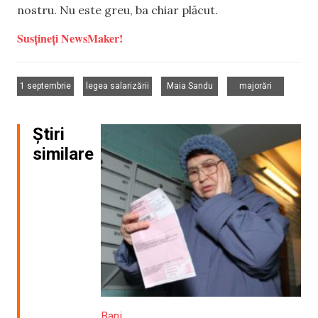
nostru. Nu este greu, ba chiar plăcut.
Susțineți NewsMaker!
,
,
,
1 septembrie
legea salarizării
Maia Sandu
majorări
Știri
similare
Bani