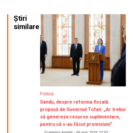
Știri
similare
Politică
Sandu, despre reforma fiscală
propusă de Guvernul Tofan: „Ar trebui
să genereze resurse suplimentare,
pentru că s-au făcut promisiuni”
Ecaterina Arvintii
-
06 aug. 2026
22:03