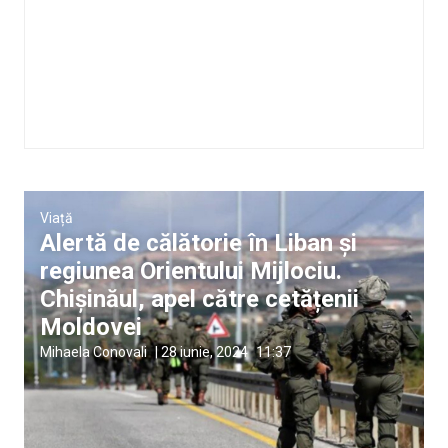
Viață
Alertă de călătorie în Liban și
regiunea Orientului Mijlociu.
Chișinăul, apel către cetățenii
Moldovei
Mihaela Conovali
|
28 iunie, 2024
11:37