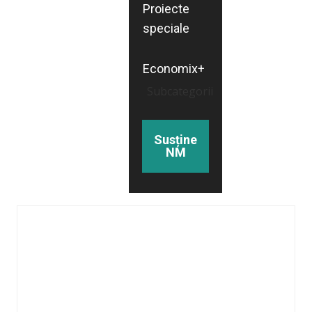
Proiecte
speciale
Economix+
Subcategorii
Susține
NM