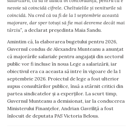
salarizării, ca să le aducă în concordanță, pentru că e
nevoie să coincidă cifrele. Cheltuielile și veniturile să
coincidă. Nu cred că va fi de la 1 septembrie această
majorare, dar sper totuși să fie mai devreme decât mai
târziu”,
a declarat președinta Maia Sandu.
Amintim că, la elaborarea bugetului pentru 2026,
Guvernul condus de Alexandru Munteanu a anunțat
că majorările salariale pentru angajații din sectorul
public vor fi incluse în noua Lege a salarizării, iar
obiectivul era ca aceasta să intre în vigoare de la 1
septembrie 2026. Proiectul de lege a fost ulterior
supus consultărilor publice, însă a stârnit critici din
partea sindicatelor și a experților. La scurt timp,
Guvernul Munteanu a demisionat, iar la conducerea
Ministerului Finanțelor, Andrian Gavriliță a fost
înlocuit de deputata PAS Victoria Belous.