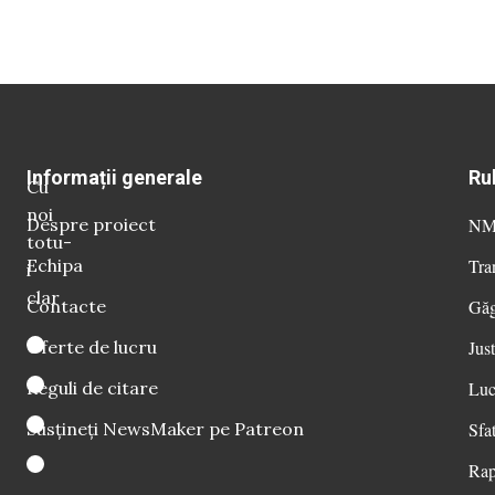
Informații generale
Ru
Cu
noi
Despre proiect
NM 
totu-
Echipa
Tra
i
clar
Contacte
Găg
Oferte de lucru
Just
Reguli de citare
Luc
Susțineți NewsMaker pe Patreon
Sfat
Rap