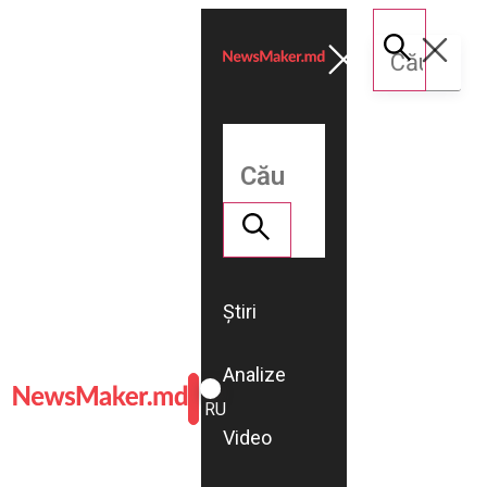
Știri
Analize
ROMÂNĂ
RU
Video