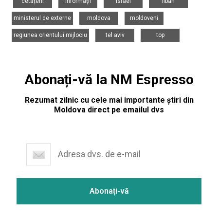
cetățeni
informații
israel
liban
,
,
,
ministerul de externe
moldova
moldoveni
,
,
regiunea orientului mijlociu
tel aviv
top
Abonați-vă la NM Espresso
Rezumat zilnic cu cele mai importante știri din
Moldova direct pe emailul dvs