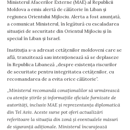
Ministerul Afacerilor Externe (MAE) al Republicii
Moldova a emis alertă de călătorie în Liban și
regiunea Orientului Mijlociu. Alerta a fost anunțată,
a comunicat Ministerul, în legătură cu escaladarea
situației de securitate din Orientul Mijlociu și în
special în Liban și Israel.
Instituția s-a adresat cetățenilor moldoveni care se
află, tranzitează sau intenționează să se deplaseze
în Republica Libaneză „despre existența riscurilor
de securitate pentru integritatea cetățenilor, cu
recomandarea de a evita orice călătorie”.
„
Ministerul recomandă conaționalilor să urmărească
cu atenție știrile și informațiile oficiale furnizate de
autorități, inclusiv MAE și reprezentanța diplomatică
din Tel Aviv. Aceste surse pot oferi actualizări
referitoare la situația din zonă și eventualele măsuri
de siguranță adiționale. Ministerul încurajează