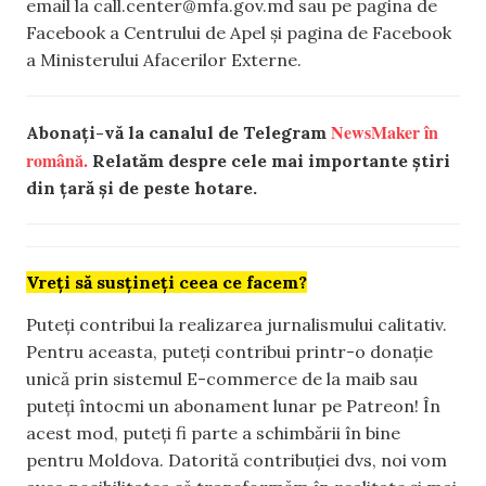
email la
call.center@mfa.gov.md
sau pe pagina de
Facebook a Centrului de Apel și pagina de Facebook
a Ministerului Afacerilor Externe.
NewsMaker în
Abonați-vă la canalul de Telegram
română.
Relatăm despre cele mai importante știri
din țară și de peste hotare.
Vreți să susțineți ceea ce facem?
Puteți contribui la realizarea jurnalismului calitativ.
Pentru aceasta, puteți contribui printr-o donație
unică prin sistemul E-commerce de la maib sau
puteți întocmi un abonament lunar pe Patreon! În
acest mod, puteți fi parte a schimbării în bine
pentru Moldova. Datorită contribuției dvs, noi vom