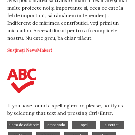
avea posibilitatea să transformăm în realitate și mai
multe proiecte noi și importante și, ceea ce este la
fel de important, să rămânem independenți.
Indiferent de mărimea contribuției, veți primi un
mic cadou. Accesați linkul pentru a fi complicele
nostru. Nu este greu, ba chiar plăcut.
Susțineți NewsMaker!
If you have found a spelling error, please, notify us
by selecting that text and pressing
Ctrl+Enter
.
,
,
,
alerta de călătorie
ambasada
apel
autoritati
,
,
,
,
,