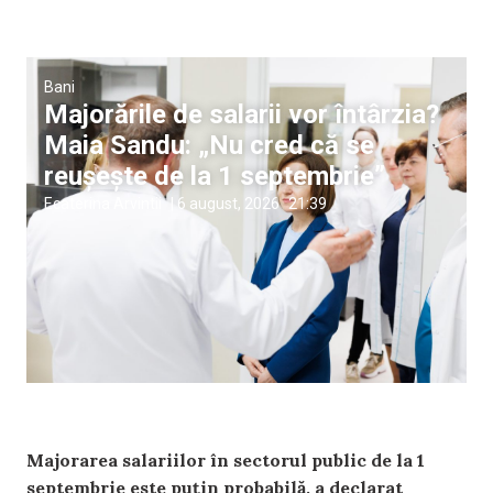
Bani
Majorările de salarii vor întârzia?
Maia Sandu: „Nu cred că se
reușește de la 1 septembrie”
Ecaterina Arvintii
|
6 august, 2026
21:39
Majorarea salariilor în sectorul public de la 1
septembrie este puțin probabilă, a declarat