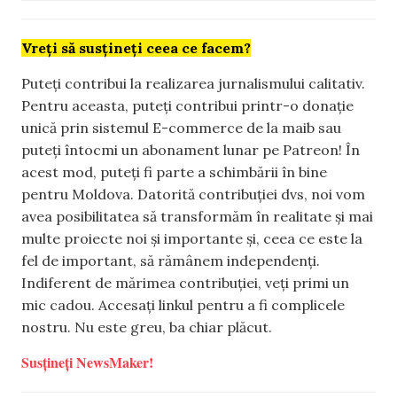
Vreți să susțineți ceea ce facem?
Puteți contribui la realizarea jurnalismului calitativ.
Pentru aceasta, puteți contribui printr-o donație
unică prin sistemul E-commerce de la maib sau
puteți întocmi un abonament lunar pe Patreon! În
acest mod, puteți fi parte a schimbării în bine
pentru Moldova. Datorită contribuției dvs, noi vom
avea posibilitatea să transformăm în realitate și mai
multe proiecte noi și importante și, ceea ce este la
fel de important, să rămânem independenți.
Indiferent de mărimea contribuției, veți primi un
mic cadou. Accesați linkul pentru a fi complicele
nostru. Nu este greu, ba chiar plăcut.
Susțineți NewsMaker!