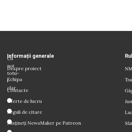
Informații generale
Ru
Cu
noi
Despre proiect
NM 
totu-
Echipa
Tra
i
clar
Contacte
Găg
Oferte de lucru
Just
Reguli de citare
Luc
Susțineți NewsMaker pe Patreon
Sfat