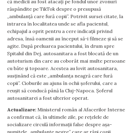
că medicii au fost atacați pe fondul unor zvonuri
răspândite pe TikTok despre o presupusă
„ambulanță care fură copii”. Potrivit sursei citate, la
intrarea în localitatea unde se afla pacientul,
echipajul a oprit pentru a cere indicații privind
adresa, însă oamenii au început să-i filmeze și să se
agite. După preluarea pacientului, în drum spre
Spitalul din Dej, autosanitara a fost blocată de un
autoturism din care au coborât mai multe persoane
cu bâte și topoare. Acestea au lovit autosanitara,
susținând că este „ambulanța neagră care fură
copii”. Cioburile au ajuns în ochii șoferului, care a
reușit să conducă până la Cluj-Napoca. Șoferul
autosanitarei a fost ulterior operat.
Actualizare:
Ministerul român al Afacerilor Interne
a confirmat că, în ultimele zile, pe rețelele de
socializare circulă informații false despre așa-
numitele „ambulanțe negre” care ar răpi copii.