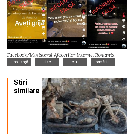
Facebook/Ministerul Afacerilor Interne, Romania
,
,
,
ambulanță
atac
cluj
românia
Știri
similare