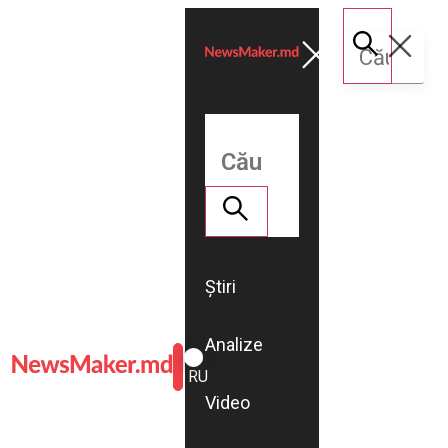
Știri
Analize
ROMÂNĂ
RU
Video