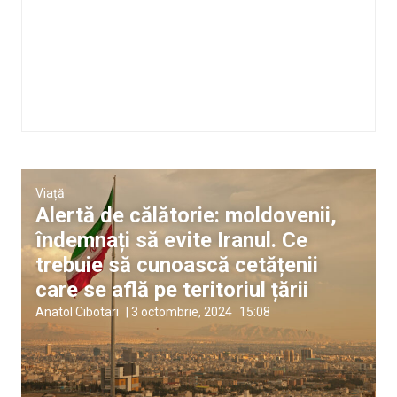
Viață
Alertă de călătorie: moldovenii,
îndemnați să evite Iranul. Ce
trebuie să cunoască cetățenii
care se află pe teritoriul țării
Anatol Cibotari
|
3 octombrie, 2024
15:08