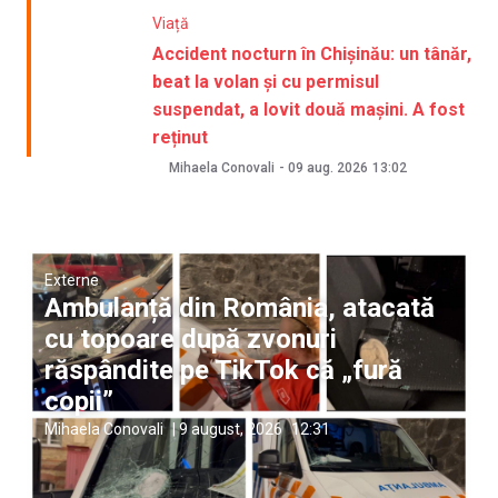
Viață
Accident nocturn în Chișinău: un tânăr,
beat la volan și cu permisul
suspendat, a lovit două mașini. A fost
reținut
Mihaela Conovali
-
09 aug. 2026
13:02
Externe
Ambulanță din România, atacată
cu topoare după zvonuri
răspândite pe TikTok că „fură
copii”
Mihaela Conovali
|
9 august, 2026
12:31