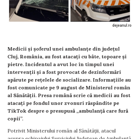
dejeanul.ro
Medicii și șoferul unei ambulanțe din județul
Cluj, România, au fost atacați cu bâte, topoare și
pietre. Incidentul a avut loc în timpul unei
intervenții și a fost provocat de dezinformări
apărute pe rețelele de socializare. Informațiile au
fost comunicate pe 9 august de Ministerul român
al Sănătății. Presa română scrie că medicii au fost
atacați pe fondul unor zvonuri răspândite pe
TikTok despre o presupusă „ambulanță care fură
copii”.
Potrivit Ministerului român al Sănătății, atacul
asupra echipajului Serviciului Județean de Ambulanță