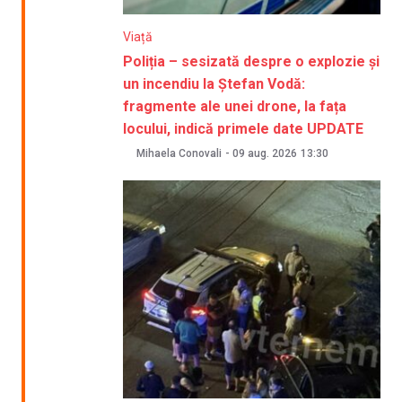
Viață
Poliția – sesizată despre o explozie și
un incendiu la Ștefan Vodă:
fragmente ale unei drone, la fața
locului, indică primele date UPDATE
Mihaela Conovali
-
09 aug. 2026
13:30