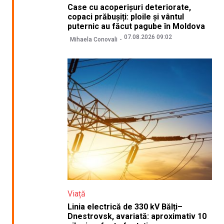
Case cu acoperișuri deteriorate,
copaci prăbușiți: ploile și vântul
puternic au făcut pagube în Moldova
07.08.2026 09:02
Mihaela Conovali
Viață
Linia electrică de 330 kV Bălți–
Dnestrovsk, avariată: aproximativ 10