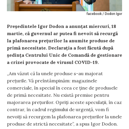
facebook / Dodon Igor
Președintele Igor Dodon a anunțat miercuri, 18
martie, că guvernul ar putea fi nevoit să recurgă
la plafonarea prețurilor la anumite produse de
primă necesitate. Declarația a fost făcută după
ședința Centrului Unic de Comandă de gestionare
a crizei provocate de virusul COVID-19.
„Am văzut că la unele produse s-au majorat
prețurile. Vă preîntâmpinăm: magazinele
comerciale, în special în ceea ce ține de produsele
de primă necesitate. Nu există premise pentru
majorarea prețurilor. Opriți aceste speculații, în caz
contrar, în cadrul regimului de urgență, vom fi
nevoiți să recurgem la plafonarea prețurilor la unele
produse de strictă necesitate”, a spus Igor Dodon.