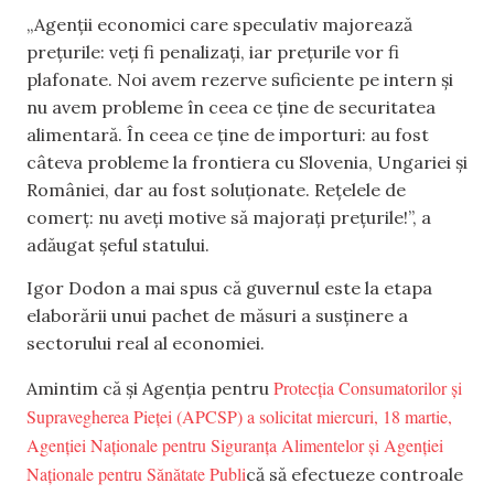
„Agenții economici care speculativ majorează
prețurile: veți fi penalizați, iar prețurile vor fi
plafonate. Noi avem rezerve suficiente pe intern și
nu avem probleme în ceea ce ține de securitatea
alimentară. În ceea ce ține de importuri: au fost
câteva probleme la frontiera cu Slovenia, Ungariei și
României, dar au fost soluționate. Rețelele de
comerț: nu aveți motive să majorați prețurile!”, a
adăugat șeful statului.
Igor Dodon a mai spus că guvernul este la etapa
elaborării unui pachet de măsuri a susținere a
sectorului real al economiei.
Protecția Consumatorilor și
Amintim că și Agenția pentru
Supravegherea Pieței (APCSP) a solicitat miercuri, 18 martie,
Agenției Naționale pentru Siguranța Alimentelor și Agenției
Naționale pentru Sănătate Publi
că să efectueze controale