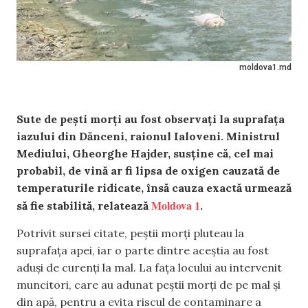
moldova1.md
Sute de pești morți au fost observați la suprafața
iazului din Dănceni, raionul Ialoveni. Ministrul
Mediului, Gheorghe Hajder, susține că, cel mai
probabil, de vină ar fi lipsa de oxigen cauzată de
temperaturile ridicate, însă cauza exactă urmează
Moldova 1
să fie stabilită, relatează
.
Potrivit sursei citate, peștii morți pluteau la
suprafața apei, iar o parte dintre aceștia au fost
aduși de curenți la mal. La fața locului au intervenit
muncitori, care au adunat peștii morți de pe mal și
din apă, pentru a evita riscul de contaminare a