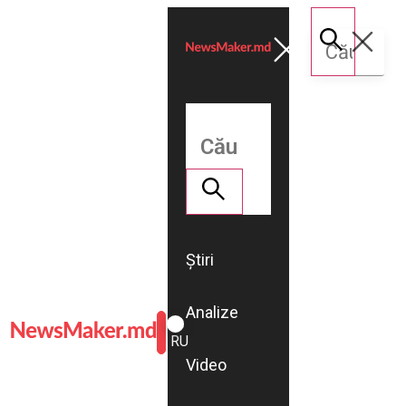
Știri
Analize
ROMÂNĂ
RU
Video