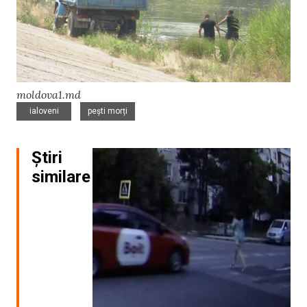
moldova1.md
,
ialoveni
pești morți
Știri
similare