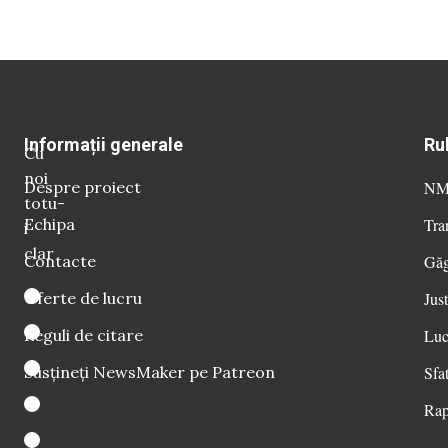
Informații generale
Ru
Cu
noi
Despre proiect
NM 
totu-
Echipa
Tra
i
clar
Contacte
Găg
Oferte de lucru
Just
Reguli de citare
Luc
Susțineți NewsMaker pe Patreon
Sfat
Rap