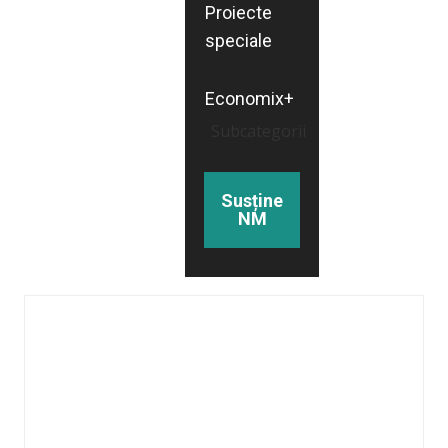
Proiecte
speciale
Economix+
Subcategorii
Susține
NM