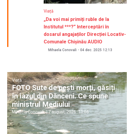
Viață
„Da voi mai primiți ruble de la
Institutul ***?” Interceptări în
dosarul angajaților Direcției Locativ-
Comunale Chișinău AUDIO
Mihaela Conovali
-
04 dec. 2025
12:13
Viață
FOTO Sute de pești morți, găsiți
în iazul din Dănceni. Ce spune
ministrul Mediului
Mihaela Conovali
|
7 august, 2026
11:05