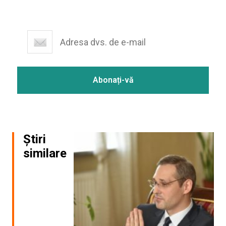
Știri
similare