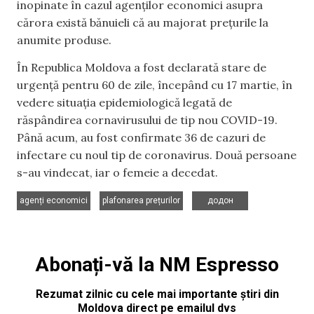
inopinate în cazul agenților economici asupra
cărora există bănuieli că au majorat prețurile la
anumite produse.
În Republica Moldova a fost declarată stare de
urgență pentru 60 de zile, începând cu 17 martie, în
vedere situația epidemiologică legată de
răspândirea cornavirusului de tip nou COVID-19.
Până acum, au fost confirmate 36 de cazuri de
infectare cu noul tip de coronavirus. Două persoane
s-au vindecat, iar o femeie a decedat.
,
,
agenți economici
plafonarea prețurilor
додон
Abonați-vă la NM Espresso
Rezumat zilnic cu cele mai importante știri din
Moldova direct pe emailul dvs