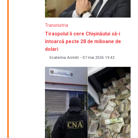
Transnistria
Tiraspolul îi cere Chișinăului să-i
întoarcă peste 28 de milioane de
dolari
Ecaterina Arvintii
-
07 mai 2026
19:42