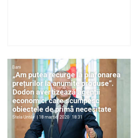
Bani
„Am putea recurge la plafonarea
prețurilor la anumite produse”.
Dodon avertizează agenții
economici care scumpesc
obiectele de primă necesitate
Stela Untila
|
18 martie, 2020
18:31