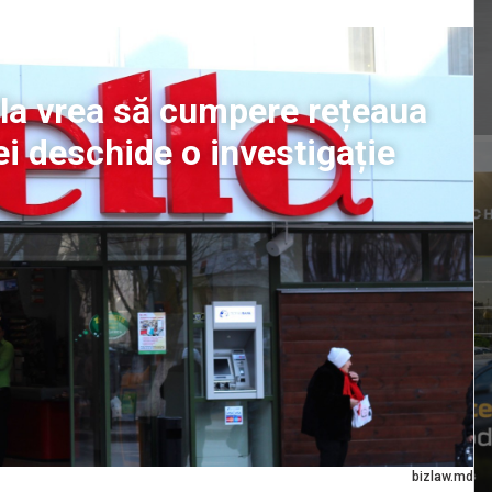
la vrea să cumpere rețeaua
i deschide o investigație
bizlaw.md