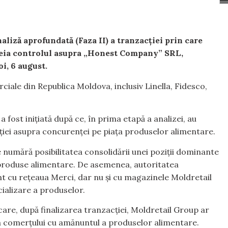
aliză aprofundată (Faza II) a tranzacției prin care
eia controlul asupra „Honest Company” SRL,
i, 6 august.
ale din Republica Moldova, inclusiv Linella, Fidesco,
 fost inițiată după ce, în prima etapă a analizei, au
ției asupra concurenței pe piața produselor alimentare.
e numără posibilitatea consolidării unei poziții dominante
 produse alimentare. De asemenea, autoritatea
nt cu rețeaua Merci, dar nu și cu magazinele Moldretail
ializare a produselor.
are, după finalizarea tranzacției, Moldretail Group ar
a comerțului cu amănuntul a produselor alimentare.