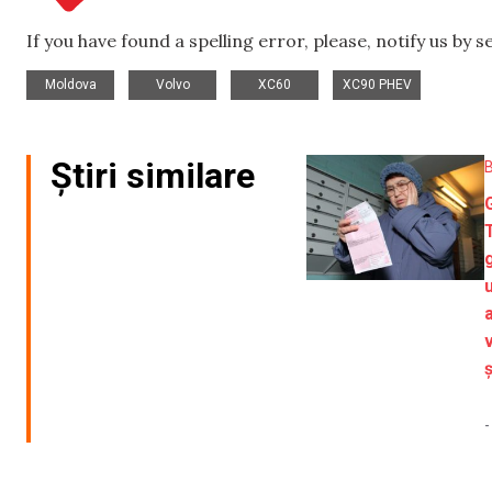
If you have found a spelling error, please, notify us by 
,
,
,
Moldova
Volvo
XC60
XC90 PHEV
Știri similare
-