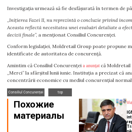
Investigația urmează să fie desfășurată în termen de pân
„
Inițierea Fazei II, nu reprezintă o concluzie privind inco
Aceasta reflectă necesitatea unei evaluări detaliate a efec
decizii finale
”, a menționat Consiliul Concurenței.
Conform legislației, Moldretail Group poate propune m
identificate de autoritatea de concurență.
a anunțat
Amintim că Consiliul Concurenței
că Moldretail
„Merci” la sfârșitul lunii iunie. Instituția a precizat că
concentrării economice cu mediul concurenţial normal
,
Consiliul Concurenței
top
Похожие
Vi
материалы
IG
in
re
Tr
pâ