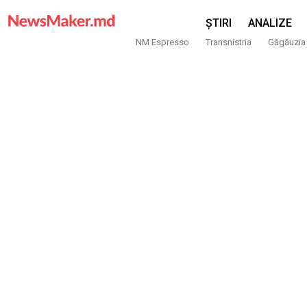
ȘTIRI
ANALIZE
NM Espresso
Transnistria
Găgăuzia