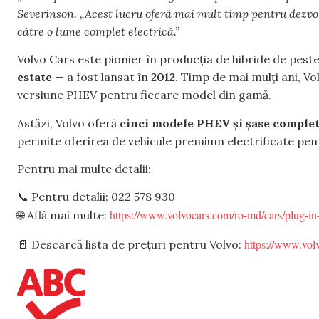
Severinson. „Acest lucru oferă mai mult timp pentru dezvolt
către o lume complet electrică.”
Volvo Cars este pionier în producția de hibride de pest
estate
— a fost lansat în
2012
. Timp de mai mulți ani, Vo
versiune PHEV pentru fiecare model din gamă.
Astăzi, Volvo oferă
cinci modele PHEV și șase complet
permite oferirea de vehicule premium electrificate pent
Pentru mai multe detalii:
📞 Pentru detalii: 022 578 930
https://www.volvocars.com/ro-md/cars/plug-in
🌐 Află mai multe:
https://www.volv
📄 Descarcă lista de prețuri pentru Volvo: