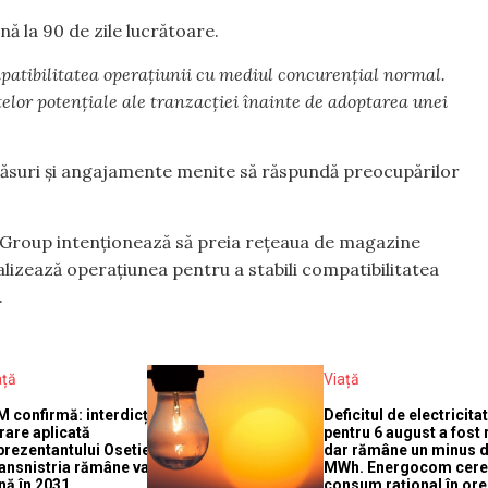
ă la 90 de zile lucrătoare.
mpatibilitatea operațiunii cu mediul concurențial normal.
telor potențiale ale tranzacției înainte de adoptarea unei
ăsuri și angajamente menite să răspundă preocupărilor
 Group intenționează să preia rețeaua de magazine
 analizează operațiunea pentru a stabili compatibilitatea
.
ață
Viață
M confirmă: interdicția de
Deficitul de electricita
trare aplicată
pentru 6 august a fost
prezentantului Osetiei în
dar rămâne un minus d
ansnistria rămâne valabilă
MWh. Energocom cer
nă în 2031
consum rațional în ore