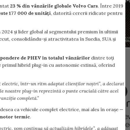
entat
23 % din vânzările globale Volvo Cars
. Între 2019
ste 177 000 de unități
, datorită cererii ridicate pentru
2024 și lider global al segmentului premium în ultimii
recut, consolidându-și atractivitatea în Suedia, SUA și
pondere de PHEV în totalul vânzărilor
dintre toți
 primul hibrid plug-in cu autonomie extinsă, oferind
electric, într-un ritm adaptat clienților noștri”, a declarat
le
noastre plug-in reprezintă o punte crucială către acel
tranziție completă.”
adesea ca vehicule complet electrice, mai ales în orașe —
 motor termic
.
ctric, vom continua să actualizăm hibridele”, a adăugat