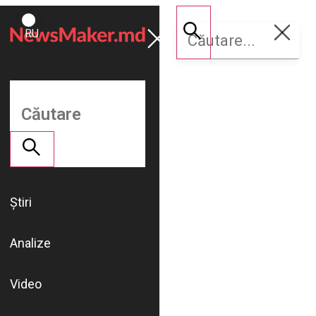
ROMÂNĂ
Susține
RU
NM
Știri
Analize
Video