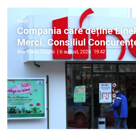
Viață
Compania care deține Linel
Merci. Consiliul Concurențe
Ana-Maria Dolghii
|
6 august, 2026
19:42