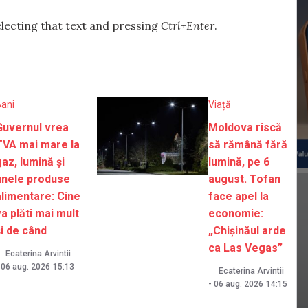
selecting that text and pressing
Ctrl+Enter
.
Bani
Viață
Guvernul vrea
Moldova riscă
TVA mai mare la
să rămână fără
gaz, lumină și
lumină, pe 6
unele produse
august. Tofan
alimentare: Cine
face apel la
va plăti mai mult
economie:
și de când
„Chișinăul arde
ca Las Vegas”
Ecaterina Arvintii
06 aug. 2026
15:13
Ecaterina Arvintii
-
06 aug. 2026
14:15