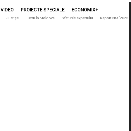
VIDEO
PROIECTE SPECIALE
ECONOMIX+
Justiție
Lucru în Moldova
Sfaturile expertului
Raport NM ‘2025