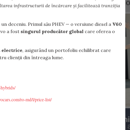
area infrastructurii de încărcare și facilitează tranziția
e un deceniu. Primul său PHEV — o versiune diesel a
V60
lvo a fost
singurul producător global
care oferea o
 electrice
, asigurând un portofoliu echilibrat care
ru clienții din întreaga lume.
-hybrids/
ocars.com/ro-md/l/price-list/