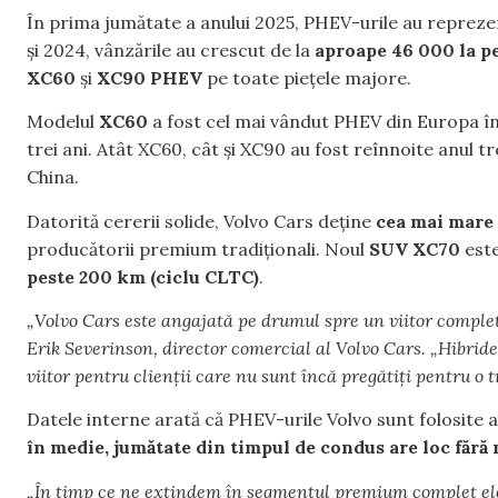
În prima jumătate a anului 2025, PHEV-urile au reprez
și 2024, vânzările au crescut de la
aproape 46 000 la pe
XC60
și
XC90 PHEV
pe toate piețele majore.
Modelul
XC60
a fost cel mai vândut PHEV din Europa în 
trei ani. Atât XC60, cât și XC90 au fost reînnoite anul t
China.
Datorită cererii solide, Volvo Cars deține
cea mai mare 
producătorii premium tradiționali. Noul
SUV XC70
este
peste 200 km (ciclu CLTC)
.
„Volvo Cars este angajată pe drumul spre un viitor complet 
Erik Severinson, director comercial al Volvo Cars. „Hibride
viitor pentru clienții care nu sunt încă pregătiți pentru o 
Datele interne arată că PHEV-urile Volvo sunt folosite 
în medie, jumătate din timpul de condus are loc fără
„În timp ce ne extindem în segmentul premium complet ele