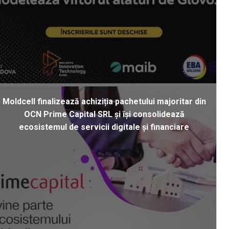
Moldcell finalizează achiziția pachetului majoritar din
OCN Prime Capital SRL și își consolidează
ecosistemul de servicii digitale și financiare