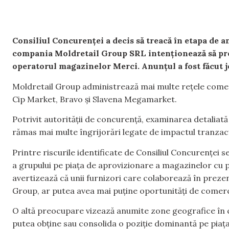
Consiliul Concurenței a decis să treacă în etapa de an
compania Moldretail Group SRL intenționează să pr
operatorul magazinelor Merci. Anunțul a fost făcut jo
Moldretail Group administrează mai multe rețele comerci
Cip Market, Bravo și Slavena Megamarket.
Potrivit autorității de concurență, examinarea detaliată a
rămas mai multe îngrijorări legate de impactul tranzac
Printre riscurile identificate de Consiliul Concurenței s
a grupului pe piața de aprovizionare a magazinelor cu
avertizează că unii furnizori care colaborează în preze
Group, ar putea avea mai puține oportunități de comerc
O altă preocupare vizează anumite zone geografice în c
putea obține sau consolida o poziție dominantă pe piaț