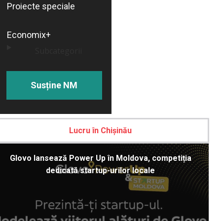
Proiecte speciale
Economix+
Subcategorii
Susține NM
Lucru în Chișinău
Glovo lansează Power Up în Moldova, competiția
dedicată startup-urilor locale