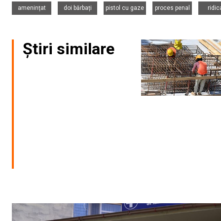
,
,
,
,
amenințat
doi bărbați
pistol cu gaze
proces penal
ridic
Știri similare