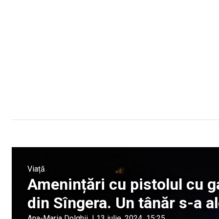
Viață
Amenințări cu pistolul cu g
din Sîngera. Un tânăr s-a a
Ana-Maria Dolghii
|
13 iulie, 2024
15:25