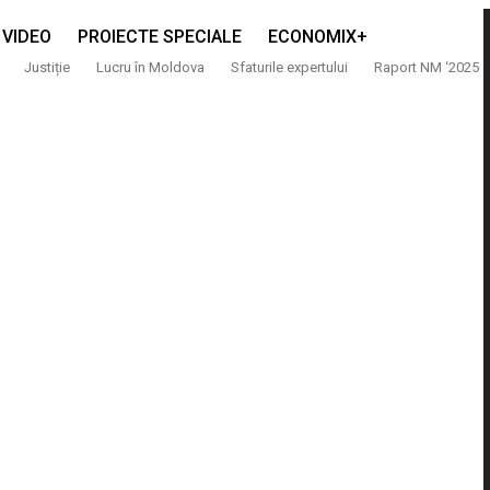
VIDEO
PROIECTE SPECIALE
ECONOMIX+
Justiție
Lucru în Moldova
Sfaturile expertului
Raport NM ‘2025