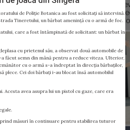
n de joacă din Sîngera
ctoratului de Poliție Botanica au fost solicitați să intervină.
 strada Tineretului, un bărbat amenință cu o armă de foc.
tului, care a fost întâmpinată de solicitant: un bărbat în
 deplasa cu prietenul său, a observat două automobile de
-a făcut semn din mână pentru a reduce viteza. Ulterior,
semănător cu o armă s-a îndreptat în direcția bărbaților,
să plece. Cei doi bărbați i-au blocat însă automobilul
ni. Acesta avea asupra lui un pistol cu gaze, care era
egale.
reprind măsuri în continuare pentru stabilirea tuturor