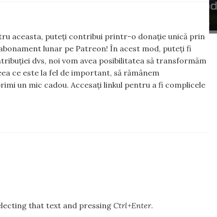
ntru aceasta, puteți contribui printr-o donație unică prin
abonament lunar pe Patreon! În acest mod, puteți fi
tribuției dvs, noi vom avea posibilitatea să transformăm
 ceea ce este la fel de important, să rămânem
rimi un mic cadou. Accesați linkul pentru a fi complicele
selecting that text and pressing
Ctrl+Enter
.