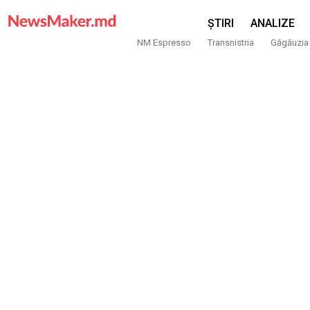
ȘTIRI
ANALIZE
NM Espresso
Transnistria
Găgăuzia