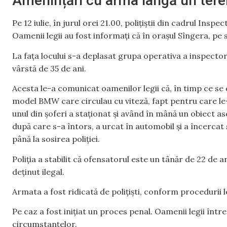
Amenințări cu arma lângă un tere
Pe 12 iulie, în jurul orei 21.00, polițiștii din cadrul Inspe
Oamenii legii au fost informați că în orașul Sîngera, pe
La fața locului s-a deplasat grupa operativa a inspectora
vârstă de 35 de ani.
Acesta le-a comunicat oamenilor legii că, în timp ce se
model BMW care circulau cu viteză, fapt pentru care le
unul din șoferi a staționat și având în mână un obiect a
după care s-a întors, a urcat în automobil și a încercat 
până la sosirea poliției.
Poliția a stabilit că ofensatorul este un tânăr de 22 de a
deținut ilegal.
Armata a fost ridicată de polițiști, conform procedurii l
Pe caz a fost inițiat un proces penal. Oamenii legii înt
circumstanțelor.