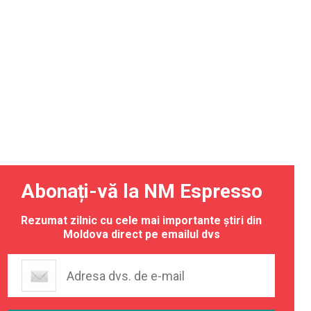
Abonați-vă la NM Espresso
Rezumat zilnic cu cele mai importante știri din
Moldova direct pe emailul dvs