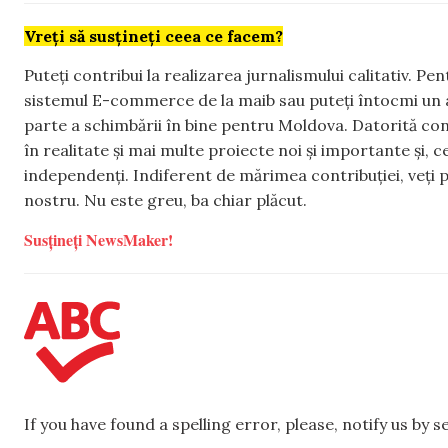
Vreți să susțineți ceea ce facem?
Puteți contribui la realizarea jurnalismului calitativ. Pe
sistemul E-commerce de la maib sau puteți întocmi un 
parte a schimbării în bine pentru Moldova. Datorită con
în realitate și mai multe proiecte noi și importante și,
independenți. Indiferent de mărimea contribuției, veți p
nostru. Nu este greu, ba chiar plăcut.
Susțineți NewsMaker!
If you have found a spelling error, please, notify us by 