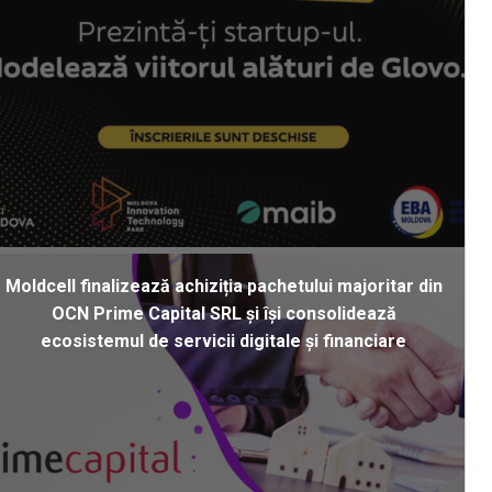
Moldcell finalizează achiziția pachetului majoritar din
OCN Prime Capital SRL și își consolidează
ecosistemul de servicii digitale și financiare