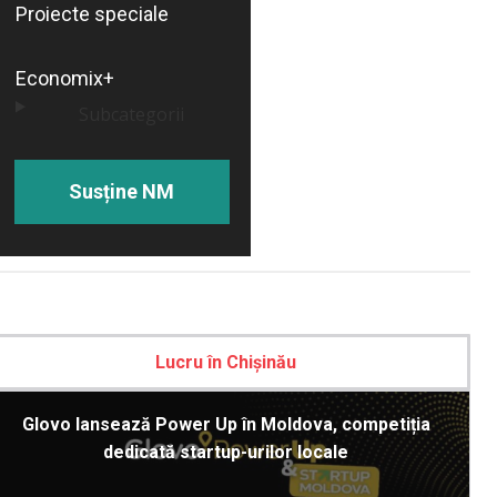
Proiecte speciale
Economix+
Subcategorii
Susține NM
Lucru în Chișinău
Glovo lansează Power Up în Moldova, competiția
dedicată startup-urilor locale