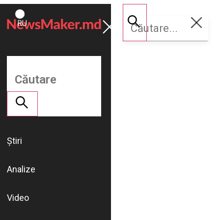
ROMÂNĂ
Susține
RU
NM
Știri
Analize
Video