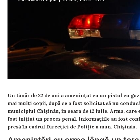
Un tânăr de 22 de ani a amenințat cu un pistol cu gaze
mai mulți copii, după ce a fost solicitat să nu conducă
municipiul Chișinău, în seara de 12 iulie. Arma, care er
fost inițiat un proces penal. Informațiile au fost con
presă în cadrul Direcției de Poliție a mun. Chișinău.