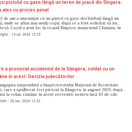
cu pistolul cu gaze lângă un teren de joacă din Sîngera.
a ales cu proces penal
2 de ani a amenințat cu un pistol cu gaze doi bărbați lângă un
ă, unde se aflau mai mulți copii, după ce a fost solicitat să nu
teză. Cazul a avut loc în orașul Sîngera, municipiul Chișinău, în
lie.
lghii
-
13 iul. 2024
15:25
are a provocat accidentul de la Sângera, soldat cu un
ne în arest. Decizia judecătorilor
 angajata suspendată a Inspectoratului Național de Securitate
), care a spulberat trei pietoni la Sângera, în august 2023, după
ată la volan, rămâne în arest preventiv pentru încă 30 de zile.
t pronunțată de magistrații Judecătoriei Chișinău, sediul Buiucani,
intii
-
25 ian. 2024
15:23
e.