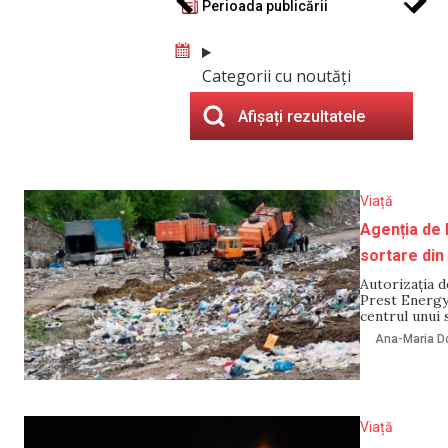
Perioada publicării
Categorii cu noutăți
Afișați rezultatele
Viață
Agenția de 
sortare din
Autorizația 
Prest Energy,
centrul unui s
firmei i-a fo
Ana-Maria Do
fost făcut de
Viață