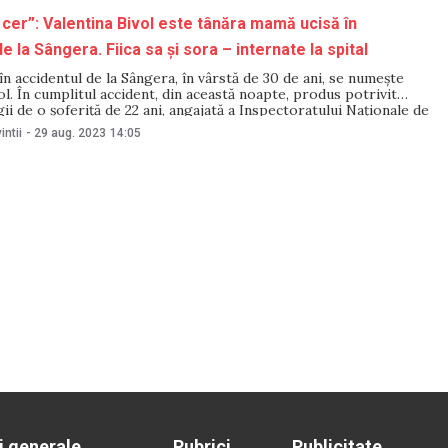
a cer”: Valentina Bivol este tânăra mamă ucisă în
e la Sângera. Fiica sa și sora – internate la spital
în accidentul de la Sângera, în vârstă de 30 de ani, se numește
ol. În cumplitul accident, din această noapte, produs potrivit
ii de o șoferiță de 22 ani, angajată a Inspectoratului Naționale de
blică (INSP), după ce a urcat beată la volan, au avut
intii
-
29 aug. 2023
14:05
i generale
Rubrici
Publicitate