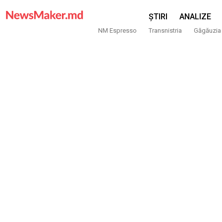
ȘTIRI
ANALIZE
NM Espresso
Transnistria
Găgăuzia