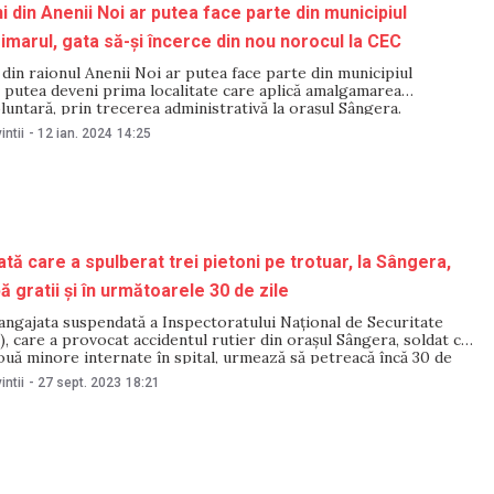
i din Anenii Noi ar putea face parte din municipiul
rimarul, gata să-și încerce din nou norocul la CEC
 din raionul Anenii Noi ar putea face parte din municipiul
r putea deveni prima localitate care aplică amalgamarea
oluntară, prin trecerea administrativă la orașul Sângera.
 locală spune că se pregătește să depună din nou cererea la
intii
-
12 ian. 2024
14:25
orală Centrală (CEC) cererea, iar ulterior să
ată care a spulberat trei pietoni pe trotuar, la Sângera,
 gratii și în următoarele 30 de zile
 angajata suspendată a Inspectoratului Național de Securitate
), care a provocat accidentul rutier din orașul Sângera, soldat cu
ouă minore internate în spital, urmează să petreacă încă 30 de
 preventiv. Decizia a fost luată miercuri, 27 septembrie, de
intii
-
27 sept. 2023
18:21
udecătoriei Chișinău,