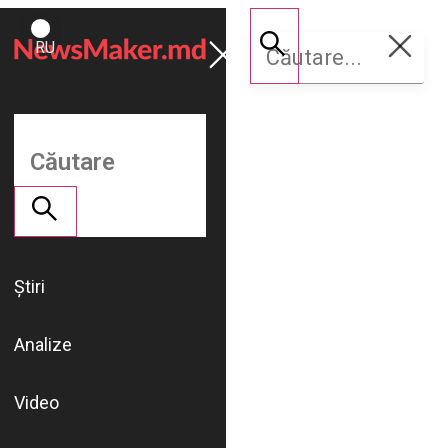
ROMÂNĂ
Susține
RU
NM
Știri
Analize
Video