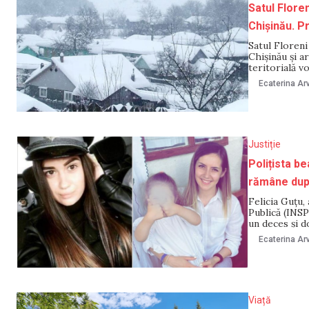
Satul Floren
Chișinău. P
Satul Floreni
Chișinău și a
teritorială v
Administrația
Ecaterina Arv
Comisia Elect
Justiție
Polițista be
rămâne după
Felicia Guțu,
Publică (INSP
un deces și d
zile în arest
Ecaterina Arv
magistrații J
Viață