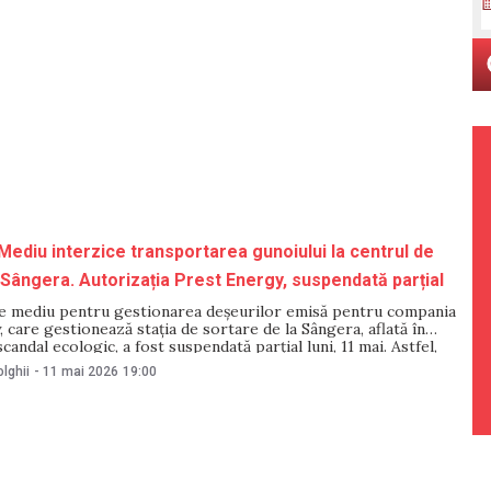
Mediu interzice transportarea gunoiului la centrul de
 Sângera. Autorizația Prest Energy, suspendată parțial
de mediu pentru gestionarea deșeurilor emisă pentru compania
 care gestionează stația de sortare de la Sângera, aflată în
candal ecologic, a fost suspendată parțial luni, 11 mai. Astfel,
st interzisă transportarea de gunoi la stația de sortare. Anunțul a
lghii
-
11 mai 2026
19:00
 Agenția