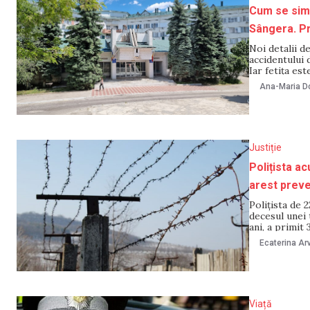
Cum se simt
Sângera. Pr
Noi detalii d
accidentului 
Iar fetița es
acesta va con
Ana-Maria Do
Justiție
Polițista ac
arest preve
Polițista de 
decesul unei 
ani, a primit
Judecătoriei 
Ecaterina Arv
Viață