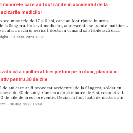
 minorele care au fost rănite în accidentul de la
ecizările medicilor
espre minorele de 17 și 6 ani, care au fost rănite în urma
de la Sângera. Potrivit medicilor, adolescenta se „simte mai bine”.
te în afara orcărui pericol, doctorii urmând să stabilească dacă
tinua tratamentul în spital sau la domiciliu. În urma tragicului
lghii
-
01 sept. 2023
13:28
uzată că a spulberat trei pietoni pe trotuar, plasată în
ntiv pentru 30 de zile
22 de ani care ar fi provocat accidentul de la Sângera, soldat cu
tinere de 30 de ani și rănirea a două minore de 6 și, respectiv, 17
 30 de zile de arest preventiv. Decizia a fost luată de magistrații
Chișinău, sediul
intii
-
30 aug. 2023
15:49