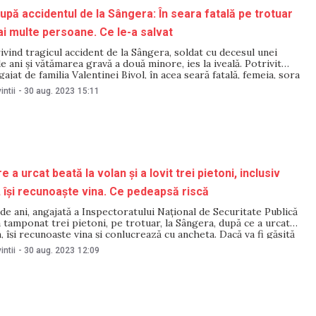
după accidentul de la Sângera: În seara fatală pe trotuar
mai multe persoane. Ce le-a salvat
rivind tragicul accident de la Sângera, soldat cu decesul unei
e ani și vătămarea gravă a două minore, ies la iveală. Potrivit
ajat de familia Valentinei Bivol, în acea seară fatală, femeia, sora
u erau singure pe trotuar. Victimele erau însoțite
intii
-
30 aug. 2023
15:11
re a urcat beată la volan și a lovit trei pietoni, inclusiv
, își recunoaște vina. Ce pedeapsă riscă
de ani, angajată a Inspectoratului Național de Securitate Publică
a tamponat trei pietoni, pe trotuar, la Sângera, după ce a urcat
n, își recunoaște vina și conlucrează cu ancheta. Dacă va fi găsită
riscă până la opt ani de închisoare. Declarațiile
intii
-
30 aug. 2023
12:09