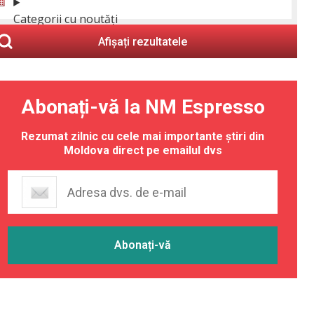
Categorii cu noutăți
Afișați rezultatele
Abonați-vă la NM Espresso
Rezumat zilnic cu cele mai importante știri din
Moldova direct pe emailul dvs