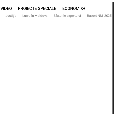
VIDEO
PROIECTE SPECIALE
ECONOMIX+
Justiție
Lucru în Moldova
Sfaturile expertului
Raport NM ‘2025