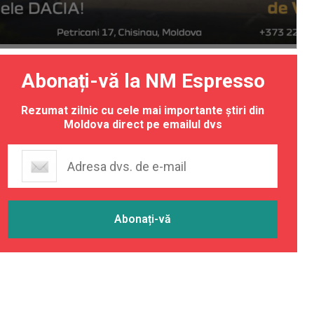
Abonați-vă la NM Espresso
Rezumat zilnic cu cele mai importante știri din
Moldova direct pe emailul dvs