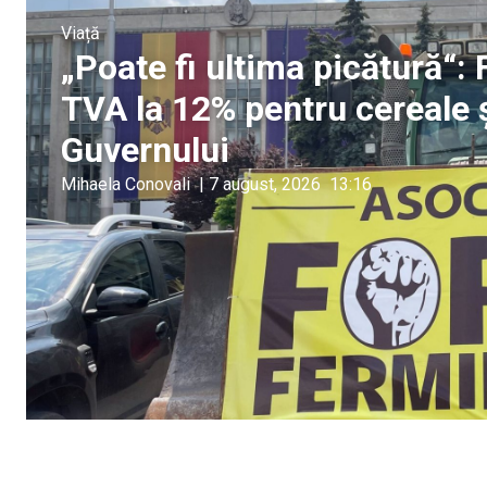
Viață
„Poate fi ultima picătură“:
TVA la 12% pentru cereale 
Guvernului
Mihaela Conovali
|
7 august, 2026
13:16