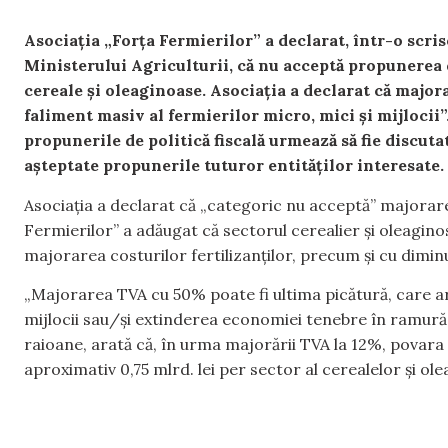
Asociația „Forța Fermierilor” a declarat, într-o scri
Ministerului Agriculturii, că nu acceptă propunerea 
cereale și oleaginoase. Asociația a declarat că major
faliment masiv al fermierilor micro, mici și mijlocii
propunerile de politică fiscală urmează să fie discuta
așteptate propunerile tuturor entităților interesate.
Asociația a declarat că „categoric nu acceptă” majorare
Fermierilor” a adăugat că sectorul cerealier și oleagino
majorarea costurilor fertilizanților, precum și cu diminu
„Majorarea TVA cu 50% poate fi ultima picătură, care ar
mijlocii sau/și extinderea economiei tenebre în ramură. C
raioane, arată că, în urma majorării TVA la 12%, povara f
aproximativ 0,75 mlrd. lei per sector al cerealelor și ol