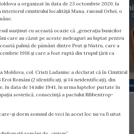
oldova a organizat în data de 23 octombrie 2020, la
nteriorul cimitirului localității Mana, raionul Orhei, o
omâne.
sul susținut cu această ocazie că „generația bunicilor
mâni care au căzut pe aceste meleaguri au luptat pentru
 această palmă de pământ dintre Prut și Nistru, care a
embrie 1918 și care a fost ruptă din trupul țării ca
ca Moldova, col. Cristi Ladaniuc a declarat că în Cimitirul
i Români (2 identificați, și 14 neidentificați), din
, în data de 14 iulie 1941, în urma luptelor purtate în
pația sovietică, consecință a pactului Ribbentrop-
care-și dorm somnul de veci în acest loc nu va fi uitat
 diplomații români de „cinism”.