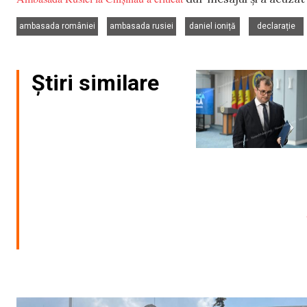
,
,
,
ambasada româniei
ambasada rusiei
daniel ioniță
declarație
Știri similare