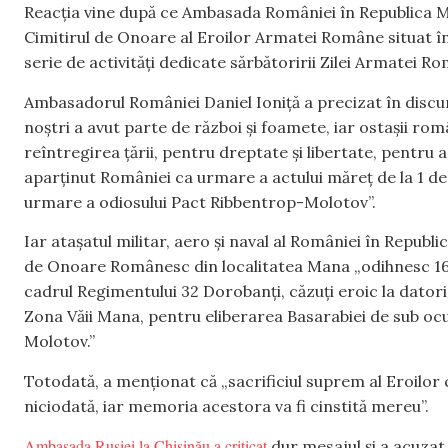
Reacția vine după ce Ambasada României în Republica M
Cimitirul de Onoare al Eroilor Armatei Române situat în i
serie de activități dedicate sărbătoririi Zilei Armatei R
Ambasadorul României Daniel Ioniță a precizat în discur
noștri a avut parte de război și foamete, iar ostașii ro
reîntregirea țării, pentru dreptate și libertate, pentru
aparținut României ca urmare a actului măreț de la 1 dec
urmare a odiosului Pact Ribbentrop-Molotov”.
Iar atașatul militar, aero și naval al României în Republi
de Onoare Românesc din localitatea Mana „odihnesc 16 Ero
cadrul Regimentului 32 Dorobanți, căzuți eroic la datorie
Zona Văii Mana, pentru eliberarea Basarabiei de sub ocu
Molotov.”
Totodată, a menționat că „sacrificiul suprem al Eroilor 
niciodată, iar memoria acestora va fi cinstită mereu”.
Ambasada Rusiei la Chișinău a criticat
dur mesajul și a acuzat