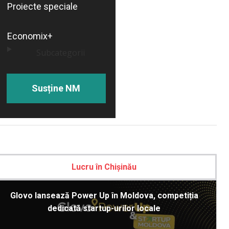
Proiecte speciale
Economix+
Subcategorii
Susține NM
Lucru în Chișinău
Glovo lansează Power Up în Moldova, competiția
dedicată startup-urilor locale