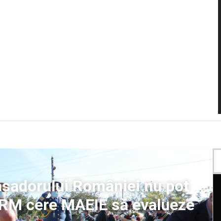
basadorului României nu pot
PSRM cere MAEIE să evalueze