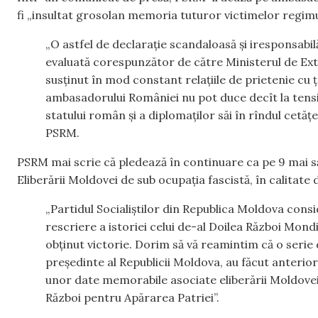
fi „insultat grosolan memoria tuturor victimelor regimu
„O astfel de declarație scandaloasă și iresponsabilă
evaluată corespunzător de către Ministerul de Exter
susținut în mod constant relațiile de prietenie cu ț
ambasadorului României nu pot duce decît la tensiun
statului român și a diplomaților săi în rîndul cetăț
PSRM.
PSRM mai scrie că pledează în continuare ca pe 9 mai să 
Eliberării Moldovei de sub ocupația fascistă, în calitat
„Partidul Socialiștilor din Republica Moldova cons
rescriere a istoriei celui de-al Doilea Război Mondi
obținut victorie. Dorim să vă reamintim că o serie de
președinte al Republicii Moldova, au făcut anterior 
unor date memorabile asociate eliberării Moldovei d
Război pentru Apărarea Patriei”.