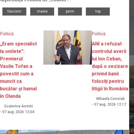
,
,
,
,
fascism
maeie
psrm
top
Politică
Politică
„Eram specialist
ANI a refuzat
la omlete”:
controlul averii
Premierul
lui Ion Ceban,
Vasile Tofan a
după o sesizare
povestit cum a
privind banii
muncit ca
folosiți pentru
bucătar și hamal
litigii în România
în Olanda
Mihaela Conovali
-
07 aug. 2026
12:17
Ecaterina Arvintii
-
07 aug. 2026
13:04