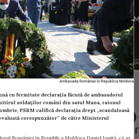
Ambasada României în Republica Moldova
nă cu fermitate declarația făcută de ambasadorul
itirul soldaților români din satul Mana, raionul
tombrie, PSRM califică declarația drept „scandaloasă
 evaluată corespunzător” de către Ministerul
rul României în Republica Moldova Daniel Ioniță, că ar