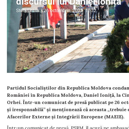
discursul lui Daniel Ioniță
Stela Untila
|
26 octombrie, 2020
12:32
Partidul Socialiștilor din Republica Moldova condam
României în Republica Moldova, Daniel Ioniță, la Cim
Orhei. Într-un comunicat de presă publicat pe 26 oc
și iresponsabilă” și menționează că aceasta „trebuie
Afacerilor Externe și Integrării Europene (MAEIE).
Într-un comunicat de presă, PSRM îl acuză pe ambasado