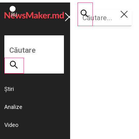
ROMÂNĂ
Susține
RU
NM
Știri
Analize
Video