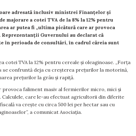
soare adresată inclusiv ministrei Finanțelor și
de majorare a cotei TVA de la 8% la 12% pentru
area ar putea fi „ultima picătură care ar provoca
”. Reprezentanții Guvernului au declarat că
te în perioada de consultări, în cadrul căreia sunt
a cotei TVA la 12% pentru cereale și oleaginoase. „Forța
s se confruntă deja cu creșterea prețurilor la motorină,
area prețurilor la grâu și rapiță.
 provoca faliment masiv al fermierilor micro, mici și
alculele, care le-au efectuat agricultorii din diferite
iscală va crește cu circa 500 lei per hectar sau cu
eaginoaselor”, a comunicat Asociația.