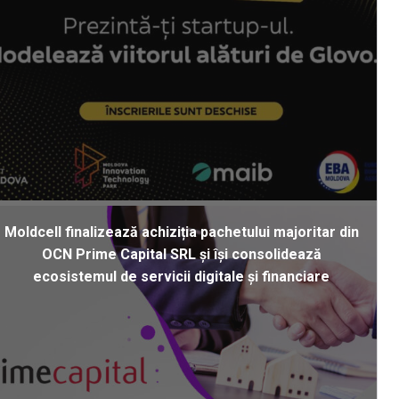
Moldcell finalizează achiziția pachetului majoritar din
OCN Prime Capital SRL și își consolidează
ecosistemul de servicii digitale și financiare