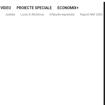
VIDEO
PROIECTE SPECIALE
ECONOMIX+
Justiție
Lucru în Moldova
Sfaturile expertului
Raport NM ‘2025