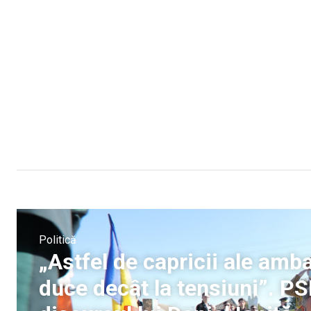
Politică
„Astfel de capricii ale am
duce decât la tensiuni”. 