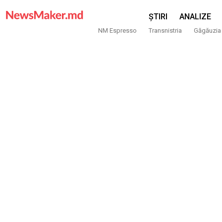
ȘTIRI
ANALIZE
NM Espresso
Transnistria
Găgăuzia