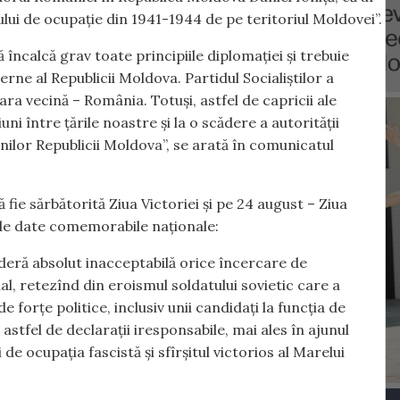
lui de ocupație din 1941-1944 de pe teritoriul Moldovei”.
 încalcă grav toate principiile diplomației și trebuie
ne al Republicii Moldova. Partidul Socialiștilor a
ara vecină – România. Totuși, astfel de capricii ale
i între țările noastre și la o scădere a autorității
enilor Republicii Moldova”, se arată în comunicatul
fie sărbătorită Ziua Victoriei și pe 24 august – Ziua
e de date comemorabile naționale:
ideră absolut inacceptabilă orice încercare de
al, retezînd din eroismul soldatului sovietic care a
 forțe politice, inclusiv unii candidați la funcția de
astfel de declarații iresponsabile, mai ales în ajunul
e ocupația fascistă și sfîrșitul victorios al Marelui