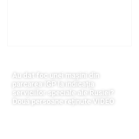
Viață
Au dat foc unei mașini din
parcarea IGP la indicația
serviciilor speciale ale Rusiei?
Două persoane reținute VIDEO
Mihaela Conovali
|
6 noiembrie, 2024
15:22