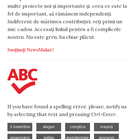
multe proiecte noi și importante și, ceea ce este la
fel de important, să rămânem independenți.
Indiferent de mărimea contribuției, veți primi un
mic cadou. Accesați linkul pentru a fi complicele
nostru. Nu este greu, ba chiar plăcut.
Susțineți NewsMaker!
If you have found a spelling error, please, notify us
by selecting that text and pressing
Ctrl+Enter
.
,
,
,
,
3 noiembrie
alegeri
complice
mașină
,
,
,
,
organizator
poliție
prezidențiale
procurori