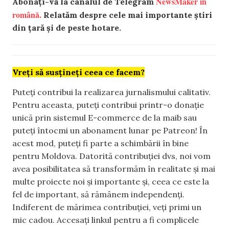
NewsMaker în
Abonați-vă la canalul de Telegram
română.
Relatăm despre cele mai importante știri
din țară și de peste hotare.
Vreți să susțineți ceea ce facem?
Puteți contribui la realizarea jurnalismului calitativ.
Pentru aceasta, puteți contribui printr-o donație
unică prin sistemul E-commerce de la maib sau
puteți întocmi un abonament lunar pe Patreon! În
acest mod, puteți fi parte a schimbării în bine
pentru Moldova. Datorită contribuției dvs, noi vom
avea posibilitatea să transformăm în realitate și mai
multe proiecte noi și importante și, ceea ce este la
fel de important, să rămânem independenți.
Indiferent de mărimea contribuției, veți primi un
mic cadou. Accesați linkul pentru a fi complicele