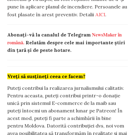
pune în aplicare planul de incendiere. Persoanele au
AICI
fost plasate în arest preventiv. Detalii
.
NewsMaker în
Abonați-vă la canalul de Telegram
română.
Relatăm despre cele mai importante știri
din țară și de peste hotare.
Vreți să susțineți ceea ce facem?
Puteți contribui la realizarea jurnalismului calitativ.
Pentru aceasta, puteți contribui printr-o donație
unică prin sistemul E-commerce de la maib sau
puteți întocmi un abonament lunar pe Patreon! În
acest mod, puteți fi parte a schimbării în bine
pentru Moldova. Datorită contribuției dvs, noi vom
avea posibilitatea să transformăm în realitate și mai