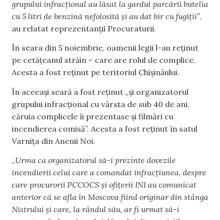
grupului infracțional au lăsat la gardul parcării butelia
cu 5 litri de benzină nefolosită și au dat bir cu fugiții”
,
au relatat reprezentanții Procuraturii.
În seara din 5 noiembrie, oamenii legii l-au reținut
pe cetățeanul străin – care are rolul de complice.
Acesta a fost reținut pe teritoriul Chișinăului.
În aceeași seară a fost reținut „și organizatorul
grupului infracțional cu vârsta de sub 40 de ani,
căruia complicele îi prezentase și filmări cu
incendierea comisă”. Acesta a fost reținut în satul
Varnița din Anenii Noi.
„
Urma ca organizatorul să-i prezinte dovezile
incendierii celui care a comandat infracțiunea, despre
care procurorii PCCOCS și ofițerii INI au comunicat
anterior că se afla în Moscova fiind originar din stânga
Nistrului și care, la rândul său, ar fi urmat să-i