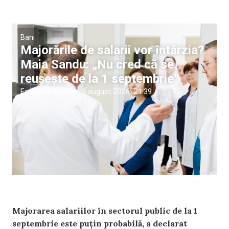
Bani
Majorările de salarii vor întârzia?
Maia Sandu: „Nu cred că se
reușește de la 1 septembrie”
Ecaterina Arvintii
|
6 august, 2026
21:39
Majorarea salariilor în sectorul public de la 1
septembrie este puțin probabilă, a declarat