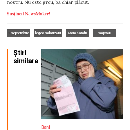
nostru. Nu este greu, ba chiar plăcut.
Susțineți NewsMaker!
,
,
,
1 septembrie
legea salarizării
Maia Sandu
majorări
Știri
similare
Bani