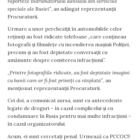
raporteze îndrumătorului dânsului din serviciile
speciale ale Rusiei”
, au adăugat reprezentanții
Procuraturii.
Urmare a unor percheziții în automobilele celor
reținuți au fost ridicate telefoane „care conțineau
fotografii și filmulețe cu incendierea mașinii Poliției,
precum și au fost depistate conversații cu
amănunte despre comiterea infracțiunii”.
„
Printre fotografiile ridicate, au fost depistate imagini
cu banii care ar fi fost primiți ca răsplată”
, au
menționat reprezentanții Procuraturii.
Cei doi, a comunicat sursa, sunt cu antecedente
legate de droguri – în cazul complicelui și cu
condamnare în Rusia pentru mai multe infracțiuni –
în cazul organizatorului.
Acum, ei sunt cercetați penal. Urmează ca PCCOCS