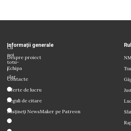
Informații generale
Ru
Cu
noi
Despre proiect
NM 
totu-
Echipa
Tra
i
clar
Contacte
Găg
Oferte de lucru
Just
Reguli de citare
Luc
Susțineți NewsMaker pe Patreon
Sfat
Rap