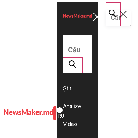
Știri
Analize
ROMÂNĂ
RU
Video