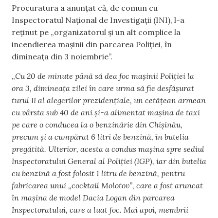
Procuratura a anunțat că, de comun cu
Inspectoratul Național de Investigații (INI), l-a
reținut pe „organizatorul și un alt complice la
incendierea mașinii din parcarea Poliției, în
dimineața din 3 noiembrie”.
„
Cu 20 de minute până să dea foc mașinii Poliției la
ora 3, dimineața zilei în care urma să fie desfășurat
turul II al alegerilor prezidențiale, un cetățean armean
cu vârsta sub 40 de ani și-a alimentat mașina de taxi
pe care o conducea la o benzinărie din Chișinău,
precum și a cumpărat 6 litri de benzină, în butelia
pregătită. Ulterior, acesta a condus mașina spre sediul
Inspectoratului General al Poliției (IGP), iar din butelia
cu benzină a fost folosit 1 litru de benzină, pentru
fabricarea unui „cocktail Molotov”, care a fost aruncat
în mașina de model Dacia Logan din parcarea
Inspectoratului, care a luat foc. Mai apoi, membrii