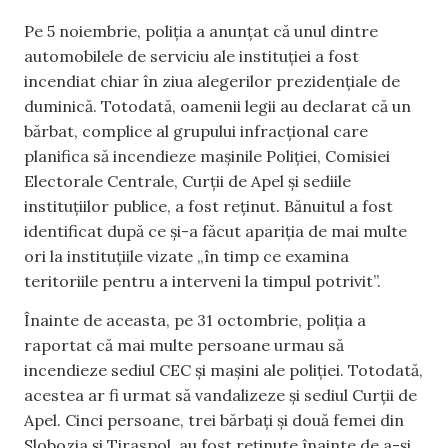
Pe 5 noiembrie, poliția a anunțat că unul dintre
automobilele de serviciu ale instituției a fost
incendiat chiar în ziua alegerilor prezidențiale de
duminică. Totodată, oamenii legii au declarat că un
bărbat, complice al grupului infracțional care
planifica să incendieze mașinile Poliției, Comisiei
Electorale Centrale, Curții de Apel și sediile
instituțiilor publice, a fost reținut. Bănuitul a fost
identificat după ce și-a făcut apariția de mai multe
ori la instituțiile vizate „în timp ce examina
teritoriile pentru a interveni la timpul potrivit”.
Înainte de aceasta, pe 31 octombrie, poliția a
raportat că mai multe persoane urmau să
incendieze sediul CEC și mașini ale poliției. Totodată,
acestea ar fi urmat să vandalizeze și sediul Curții de
Apel. Cinci persoane, trei bărbați și două femei din
Slobozia și Tiraspol, au fost reținute înainte de a-și