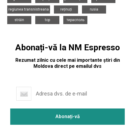
,
,
,
regiunea transnistreana
reținuți
rusia
,
,
străin
top
тирасполь
Abonați-vă la NM Espresso
Rezumat zilnic cu cele mai importante știri din
Moldova direct pe emailul dvs