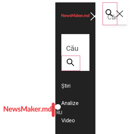
Știri
Analize
ROMÂNĂ
RU
Video