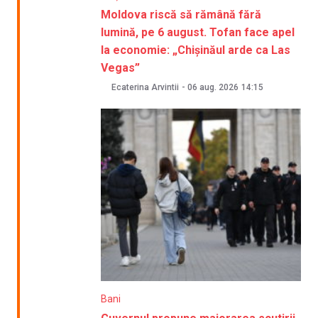
Moldova riscă să rămână fără
lumină, pe 6 august. Tofan face apel
la economie: „Chișinăul arde ca Las
Vegas”
Ecaterina Arvintii
-
06 aug. 2026
14:15
Bani