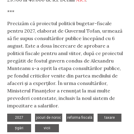
***
Precizăm că proiectul politicii bugetar-fiscale
pentru 2027, elaborat de Guvernul Tofan, urmează
să fie supus consultărilor publice începând cu 6
august. Este a doua încercare de aprobare a
politicii fiscale pentru anul viitor, după ce proiectul
pregătit de fostul guvern condus de Alexandru
Munteanu s-a oprit la etapa consultărilor publice,
pe fondul criticilor venite din partea mediului de
afaceri și a experților. În urma consultărilor,
Ministerul Finanțelor a renunțat la mai multe
prevederi contestate, inclusiv la noul sistem de
impozitare a salariilor.
,
,
,
,
2027
jocuri de noroc
reforma fiscală
taxare
,
țigări
vicii