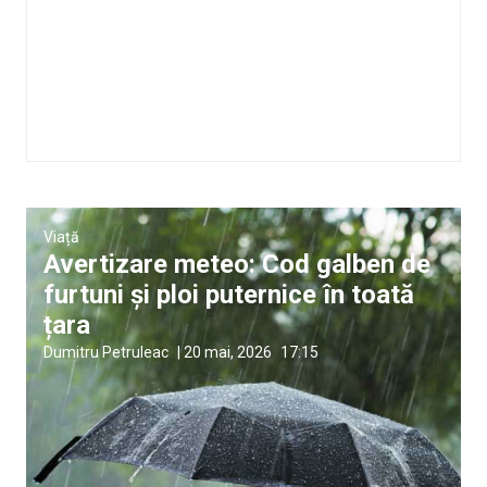
Viață
Avertizare meteo: Cod galben de
furtuni și ploi puternice în toată
țara
Dumitru Petruleac
|
20 mai, 2026
17:15