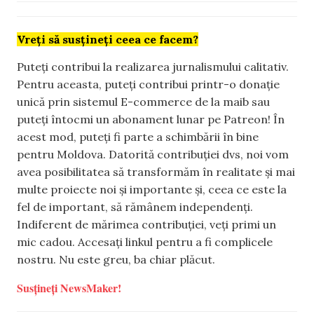
Vreți să susțineți ceea ce facem?
Puteți contribui la realizarea jurnalismului calitativ.
Pentru aceasta, puteți contribui printr-o donație
unică prin sistemul E-commerce de la maib sau
puteți întocmi un abonament lunar pe Patreon! În
acest mod, puteți fi parte a schimbării în bine
pentru Moldova. Datorită contribuției dvs, noi vom
avea posibilitatea să transformăm în realitate și mai
multe proiecte noi și importante și, ceea ce este la
fel de important, să rămânem independenți.
Indiferent de mărimea contribuției, veți primi un
mic cadou. Accesați linkul pentru a fi complicele
nostru. Nu este greu, ba chiar plăcut.
Susțineți NewsMaker!