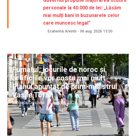
Guvernul propune majorarea scutirii
personale la 40.000 de lei: „Lăsăm
mai mulți bani în buzunarele celor
care muncesc legal”
Ecaterina Arvintii
-
06 aug. 2026
13:50
Bani
Fumatul, jocurile de noroc și
artificiile vor costa mai mult.
Planul anunțat de prim-ministrul
Vasile Tofan
Mihaela Conovali
|
6 august, 2026
14:05