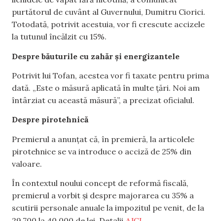
purtătorul de cuvânt al Guvernului, Dumitru Ciorici.
Totodată, potrivit acestuia, vor fi crescute accizele
la tutunul încălzit cu 15%.
Despre băuturile cu zahăr și energizantele
Potrivit lui Tofan, acestea vor fi taxate pentru prima
dată. „Este o măsură aplicată în multe țări. Noi am
întârziat cu această măsură”, a precizat oficialul.
Despre pirotehnică
Premierul a anunțat că, în premieră, la articolele
pirotehnice se va introduce o acciză de 25% din
valoare.
În contextul noului concept de reformă fiscală,
premierul a vorbit și despre majorarea cu 35% a
scutirii personale anuale la impozitul pe venit, de la
AICI
29.700 la 40.000 de lei. Detalii
.