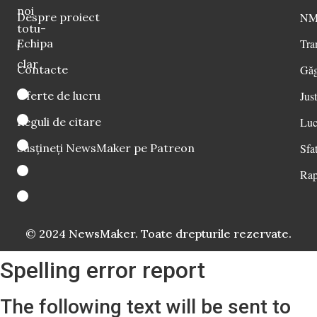
noi
Despre proiect
NM 
totu-
Echipa
Tra
i
clar
Contacte
Găg
Oferte de lucru
Just
Reguli de citare
Luc
Susțineți NewsMaker pe Patreon
Sfat
Rap
© 2024 NewsMaker. Toate drepturile rezervate.
Spelling error report
The following text will be sent to