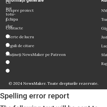
Informații generale
Ru
Cu
noi
Despre proiect
NM 
totu-
Echipa
Tra
i
clar
Contacte
Găg
Oferte de lucru
Just
Reguli de citare
Luc
Susțineți NewsMaker pe Patreon
Sfat
Rap
© 2024 NewsMaker. Toate drepturile rezervate.
Spelling error report