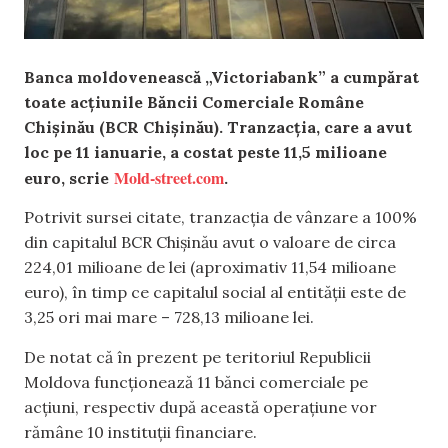
Banca moldovenească „Victoriabank” a cumpărat
toate acțiunile Băncii Comerciale Române
Chișinău (BCR Chișinău). Tranzacția, care a avut
loc pe 11 ianuarie, a costat peste 11,5 milioane
Mold-street.com
euro, scrie
.
Potrivit sursei citate, tranzacția de vânzare a 100%
din capitalul BCR Chişinău avut o valoare de circa
224,01 milioane de lei (aproximativ 11,54 milioane
euro), în timp ce capitalul social al entității este de
3,25 ori mai mare – 728,13 milioane lei.
De notat că în prezent pe teritoriul Republicii
Moldova funcționează 11 bănci comerciale pe
acțiuni, respectiv după această operațiune vor
rămâne 10 instituții financiare.