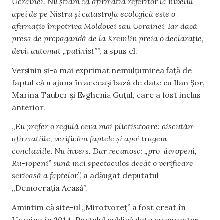
Ucrainei. Nu știam că afirmația referitor la nivelul
apei de pe Nistru și catastrofa ecologică este o
afirmație împotriva Moldovei sau Ucrainei. Iar dacă
presa de propagandă de la Kremlin preia o declarație,
devii automat „putinist”
”, a spus el.
Verșinin și-a mai exprimat nemulțumirea față de
faptul că a ajuns în aceeași bază de date cu Ilan Șor,
Marina Tauber și Evghenia Guțul, care a fost inclus
anterior.
„
Eu prefer o regulă ceva mai plictisitoare: discutăm
afirmațiile, verificăm faptele și apoi tragem
concluziile. Nu invers. Dar recunosc: „pro-ăvropeni,
Ru-ropeni” sună mai spectaculos decât o verificare
serioasă a faptelor
”, a adăugat deputatul
„Democrația Acasă”.
Amintim că site-ul „Mirotvoreț” a fost creat în
Ucraina în 2014. Portalul publică date cu caracter