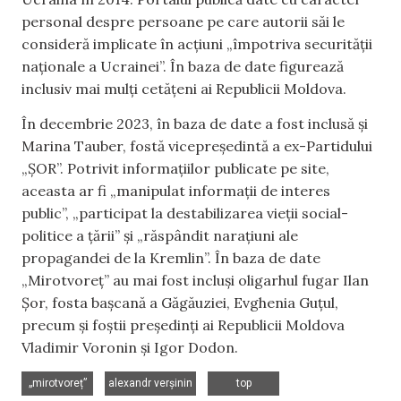
personal despre persoane pe care autorii săi le
consideră implicate în acțiuni „împotriva securității
naționale a Ucrainei”. În baza de date figurează
inclusiv mai mulți cetățeni ai Republicii Moldova.
În decembrie 2023, în baza de date a fost inclusă și
Marina Tauber, fostă vicepreședintă a ex-Partidului
„ȘOR”. Potrivit informațiilor publicate pe site,
aceasta ar fi „manipulat informații de interes
public”, „participat la destabilizarea vieții social-
politice a țării” și „răspândit narațiuni ale
propagandei de la Kremlin”. În baza de date
„Mirotvoreț” au mai fost incluși oligarhul fugar Ilan
Șor, fosta bașcană a Găgăuziei, Evghenia Guțul,
precum și foștii președinți ai Republicii Moldova
Vladimir Voronin și Igor Dodon.
,
,
„mirotvoreț”
alexandr verșinin
top