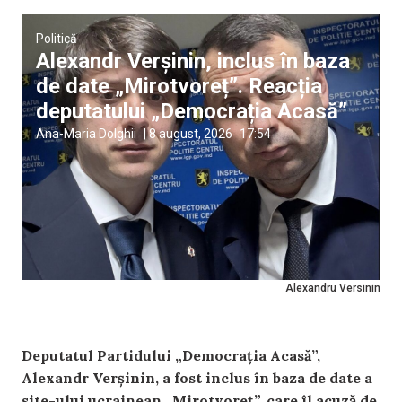
Politică
Alexandr Verșinin, inclus în baza
de date „Mirotvoreț”. Reacția
deputatului „Democrația Acasă”
Ana-Maria Dolghii
|
8 august, 2026
17:54
Alexandru Versinin
Deputatul Partidului „Democrația Acasă”,
Alexandr Verșinin, a fost inclus în baza de date a
site-ului ucrainean „Mirotvoreț”, care îl acuză de