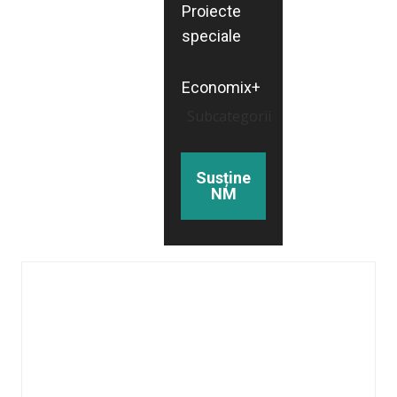
Proiecte
speciale
Economix+
Subcategorii
Susține
NM