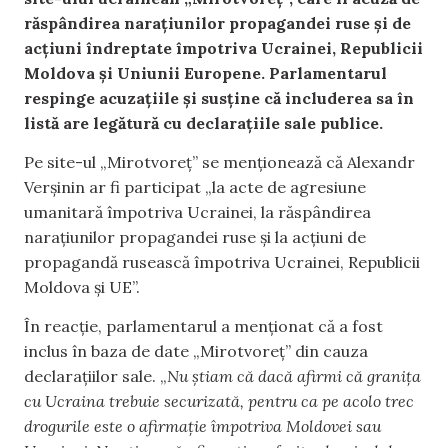
răspândirea narațiunilor propagandei ruse și de
acțiuni îndreptate împotriva Ucrainei, Republicii
Moldova și Uniunii Europene. Parlamentarul
respinge acuzațiile și susține că includerea sa în
listă are legătură cu declarațiile sale publice.
Pe site-ul „Mirotvoreț” se menționează că Alexandr
Verșinin ar fi participat „la acte de agresiune
umanitară împotriva Ucrainei, la răspândirea
narațiunilor propagandei ruse și la acțiuni de
propagandă rusească împotriva Ucrainei, Republicii
Moldova și UE”.
În reacție, parlamentarul a menționat că a fost
inclus în baza de date „Mirotvoreț” din cauza
declarațiilor sale. „
Nu știam că dacă afirmi că granița
cu Ucraina trebuie securizată, pentru ca pe acolo trec
drogurile este o afirmație împotriva Moldovei sau