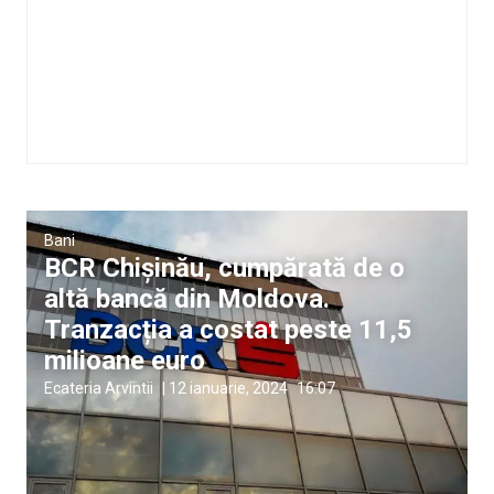
Bani
BCR Chişinău, cumpărată de o
altă bancă din Moldova.
Tranzacția a costat peste 11,5
milioane euro
Ecateria Arvintii
|
12 ianuarie, 2024
16:07