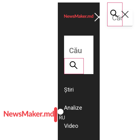
Știri
Analize
ROMÂNĂ
RU
Video