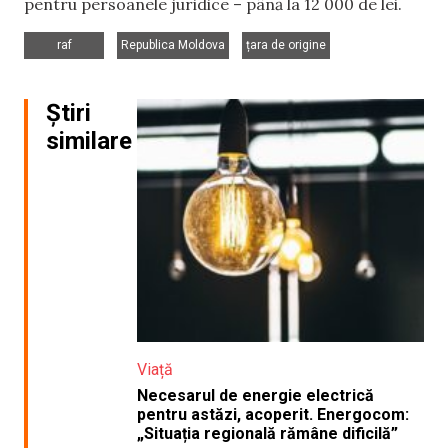
pentru persoanele juridice – până la 12 000 de lei.
,
,
raf
Republica Moldova
țara de origine
Știri
similare
Viață
Necesarul de energie electrică
pentru astăzi, acoperit. Energocom:
„Situația regională rămâne dificilă”