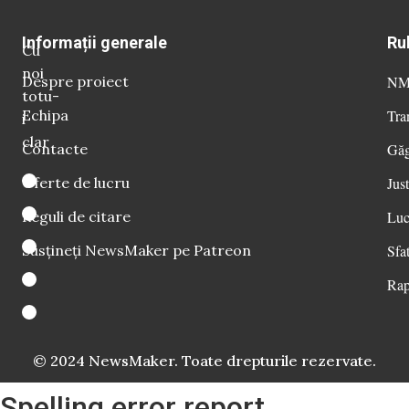
Informații generale
Ru
Cu
noi
Despre proiect
NM 
totu-
Echipa
Tra
i
clar
Contacte
Găg
Oferte de lucru
Just
Reguli de citare
Luc
Susțineți NewsMaker pe Patreon
Sfat
Rap
© 2024 NewsMaker. Toate drepturile rezervate.
Spelling error report