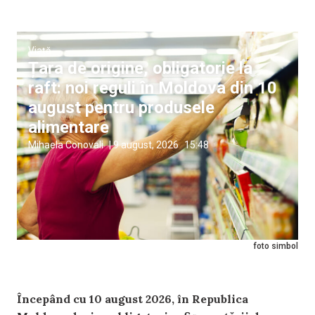
Viață
Țara de origine, obligatorie la
raft: noi reguli în Moldova din 10
august pentru produsele
alimentare
Mihaela Conovali
|
9 august, 2026
15:48
foto simbol
Începând cu 10 august 2026, în Republica