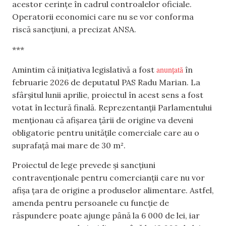
acestor cerințe în cadrul controalelor oficiale.
Operatorii economici care nu se vor conforma
riscă sancțiuni, a precizat ANSA.
***
anunțată
Amintim că inițiativa legislativă a fost
în
februarie 2026 de deputatul PAS Radu Marian. La
sfârșitul lunii aprilie, proiectul în acest sens a fost
votat în lectură finală. Reprezentanții Parlamentului
menționau că afișarea țării de origine va deveni
obligatorie pentru unitățile comerciale care au o
suprafață mai mare de 30 m².
Proiectul de lege prevede și sancțiuni
contravenționale pentru comercianții care nu vor
afișa țara de origine a produselor alimentare. Astfel,
amenda pentru persoanele cu funcție de
răspundere poate ajunge până la 6 000 de lei, iar