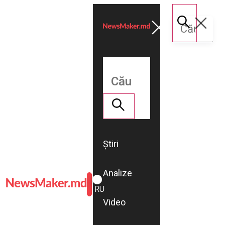
Știri
Analize
ROMÂNĂ
RU
Video