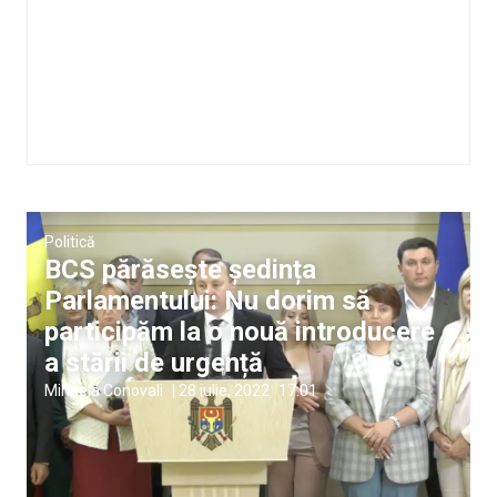
Politică
BCS părăsește ședința
Parlamentului: Nu dorim să
participăm la o nouă introducere
a stării de urgență
Mihaela Conovali
|
28 iulie, 2022
17:01