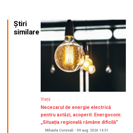
Știri
similare
Viață
Necesarul de energie electrică
pentru astăzi, acoperit. Energocom:
„Situația regională rămâne dificilă”
Mihaela Conovali
-
09 aug. 2026
14:51