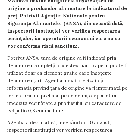
Moldova devine obligatorie afișarea țării de
origine a produselor alimentare la indicatorul de
preț. Potrivit Agenției Naționale pentru
Siguranța Alimentelor (ANSA), din această dată,
inspectorii instituției vor verifica respectarea
cerințelor, iar operatorii economici care nu se
vor conforma riscă sancțiuni.
Potrivit ANSA, țara de origine va fi indicată prin
denumirea completă a acesteia, iar drapelul poate fi
utilizat doar ca element grafic care însoțește
denumirea țării. Agenția a mai precizat că
informația privind țara de origine va fi imprimată pe
indicatorul de preț sau pe un anunț amplasat în
imediata vecinătate a produsului, cu caractere de
cel puțin 0,3 cm înălțime.
Agenția a declarat că, începând cu 10 august,
inspectorii instituției vor verifica respectarea