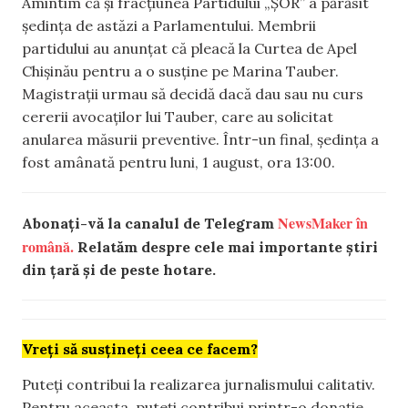
Amintim că și fracțiunea Partidului „ȘOR” a părăsit
ședința de astăzi a Parlamentului. Membrii
partidului au anunțat că pleacă la Curtea de Apel
Chișinău pentru a o susține pe Marina Tauber.
Magistrații urmau să decidă dacă dau sau nu curs
cererii avocaților lui Tauber, care au solicitat
anularea măsurii preventive. Într-un final, ședința a
fost amânată pentru luni, 1 august, ora 13:00.
NewsMaker în
Abonați-vă la canalul de Telegram
română.
Relatăm despre cele mai importante știri
din țară și de peste hotare.
Vreți să susțineți ceea ce facem?
Puteți contribui la realizarea jurnalismului calitativ.
Pentru aceasta, puteți contribui printr-o donație