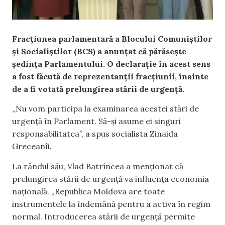
Fracțiunea parlamentară a Blocului Comuniștilor
și Socialiștilor (BCS) a anunțat că părăsește
ședința Parlamentului. O declarație în acest sens
a fost făcută de reprezentanții fracțiunii, înainte
de a fi votată prelungirea stării de urgență.
„Nu vom participa la examinarea acestei stări de
urgență în Parlament. Să-și asume ei singuri
responsabilitatea”, a spus socialista Zinaida
Greceanîi.
La rândul său, Vlad Batrîncea a menționat că
prelungirea stării de urgență va influența economia
națională. „Republica Moldova are toate
instrumentele la îndemână pentru a activa în regim
normal. Introducerea stării de urgență permite