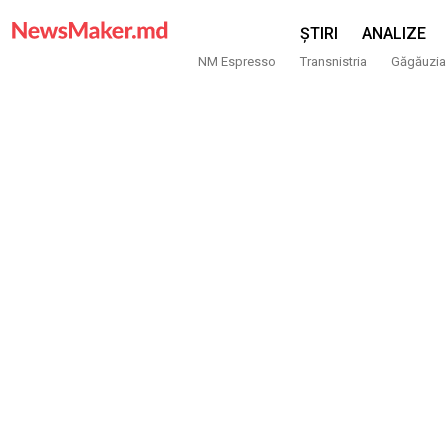
ȘTIRI
ANALIZE
NM Espresso
Transnistria
Găgăuzia