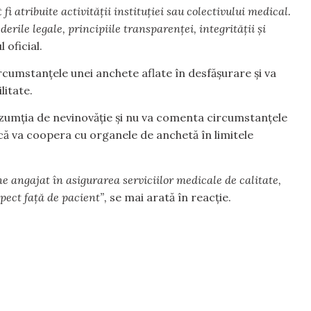
fi atribuite activității instituției sau colectivului medical.
erile legale, principiile transparenței, integrității și
 oficial.
rcumstanțele unei anchete aflate în desfășurare și va
litate.
zumția de nevinovăție și nu va comenta circumstanțele
e că va coopera cu organele de anchetă în limitele
e angajat în asigurarea serviciilor medicale de calitate,
pect față de pacient”,
se mai arată în reacție.