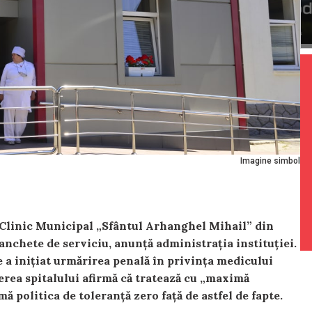
Imagine simbol
i Clinic Municipal „Sfântul Arhanghel Mihail” din
anchete de serviciu, anunță administrația instituției.
 a inițiat urmărirea penală în privința medicului
erea spitalului afirmă că tratează cu „maximă
mă politica de toleranță zero față de astfel de fapte.