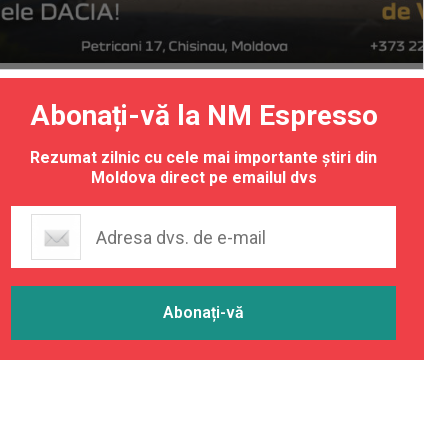
Abonați-vă la NM Espresso
Rezumat zilnic cu cele mai importante știri din
Moldova direct pe emailul dvs