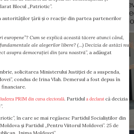
clarat Blocul „Patriotic”.
 autorităților țării și o reacție din partea partenerilor
ri europene”? Cum se explică această tăcere atunci când,
 fundamentale ale alegerilor libere? (…) Decizia de astăzi nu
rect asupra democrației din țara noastră
”, a adăugat
rie, solicitarea Ministerului Justiției de a suspenda,
ovei”, condus de Irina Vlah. Demersul a fost depus în
 financiare.
cluderea PRIM din cursa electorală
a declarat
. Partidul
că decizia
”.
iotic”, în care se mai regăsesc Partidul Socialiștilor din
Moldova și Partidul „Pentru Viitorul Moldovei”. 25 de
ublican „Inima Moldovei”.