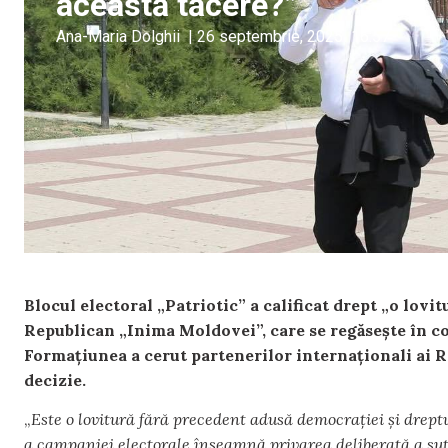
această tăcere?”
Ana-Maria Dolghii
|
26 septembrie, 2025
16:57
Blocul electoral „Patriotic” a calificat drept „o lov
Republican „Inima Moldovei”, care se regăsește în c
Formațiunea a cerut partenerilor internaționali ai Re
decizie.
„
Este o lovitură fără precedent adusă democrației și dreptul
a campaniei electorale înseamnă privarea deliberată a sute