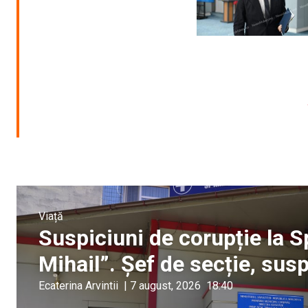
Viață
Suspiciuni de corupție la S
Mihail”. Șef de secție, sus
Ecaterina Arvintii
|
7 august, 2026
18:40