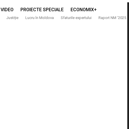
VIDEO
PROIECTE SPECIALE
ECONOMIX+
Justiție
Lucru în Moldova
Sfaturile expertului
Raport NM ‘2025