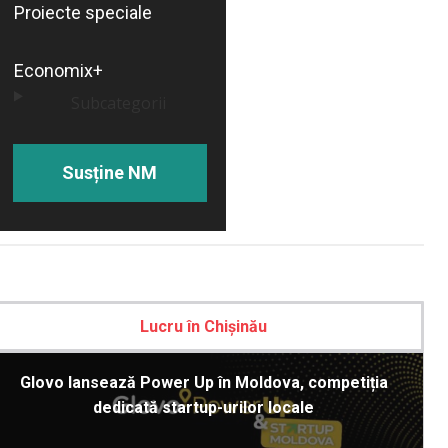
Proiecte speciale
Economix+
Subcategorii
Susține NM
Lucru în Chișinău
Glovo lansează Power Up în Moldova, competiția
dedicată startup-urilor locale