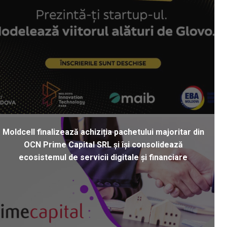
Moldcell finalizează achiziția pachetului majoritar din
OCN Prime Capital SRL și își consolidează
ecosistemul de servicii digitale și financiare