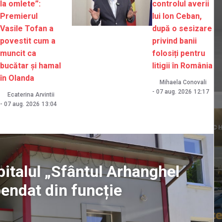
la omlete”:
controlul averii
Premierul
lui Ion Ceban,
Vasile Tofan a
după o sesizare
povestit cum a
privind banii
muncit ca
folosiți pentru
bucătar și hamal
litigii în România
în Olanda
Mihaela Conovali
-
07 aug. 2026
12:17
Ecaterina Arvintii
-
07 aug. 2026
13:04
pitalul „Sfântul Arhanghel
pendat din funcție