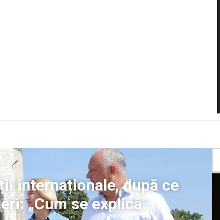
ții internaționale, după ce
geri: „Cum se explică