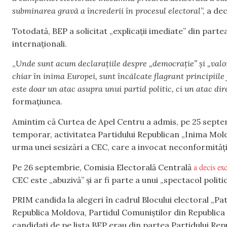
subminarea gravă a încrederii în procesul electoral
”, a de
Totodată, BEP a solicitat „explicații imediate” din partea
internaționali.
„
Unde sunt acum declarațiile despre „democrație” și „valo
chiar în inima Europei, sunt încălcate flagrant principiile
este doar un atac asupra unui partid politic, ci un atac di
formațiunea.
Amintim că Curtea de Apel Centru a admis, pe 25 septemb
temporar, activitatea Partidului Republican „Inima Mold
urma unei sesizări a CEC, care a invocat neconformități
a decis ex
Pe 26 septembrie, Comisia Electorală Centrală
CEC este „abuzivă” și ar fi parte a unui „spectacol politic
PRIM candida la alegeri în cadrul Blocului electoral „Patr
Republica Moldova, Partidul Comuniștilor din Republica 
candidați de pe lista BEP erau din partea Partidului Rep