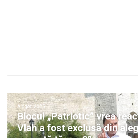
Alegeri 2025
Blocul „Patriotic” vrea reac
Vlah a fost exclusă din ale