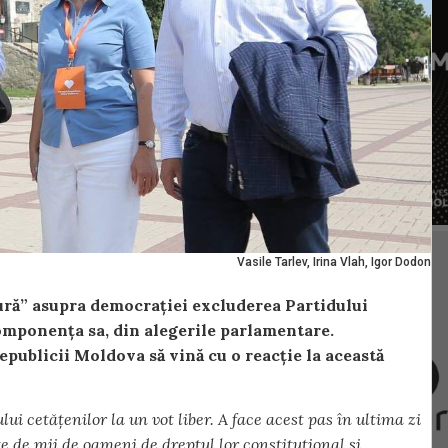
Vasile Tarlev, Irina Vlah, Igor Dodon
itură” asupra democrației excluderea Partidului
omponența sa, din alegerile parlamentare.
publicii Moldova să vină cu o reacție la această
ui cetățenilor la un vot liber. A face acest pas în ultima zi
 de mii de oameni de dreptul lor constituțional și