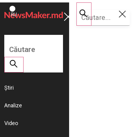
ROMÂNĂ
Susține
RU
NM
Știri
Analize
Video