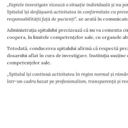
„Faptele investigate vizează o situație individuală și nu pot 
Spitalul își desfășoară activitatea in conformitate cu preved
responsabilității față de pacienți”
, se arată în comunicatul
Administrația spitalului precizează că nu va comenta ci
coopera, în limitele competențelor sale, cu organele abi
Totodată, conducerea spitalului afirmă că respectă pre
dosarului aflat în curs de investigare. Instituția susțin
competențelor sale.
„Spitalul își continuă activitatea în regim normal și rămân
într-un cadru bazat pe profesionalism, transparență și res