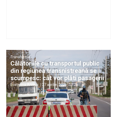
Transnistria
Călătoriile cu transportul public
din regiunea transnistreană se
scumpesc: cât vor plăti pasagerii
Ecaterina Arvintii
|
27 aprilie, 2026
17:26