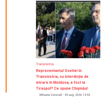
Transnistria
Reprezentantul Osetiei în
Transnistria, cu interdicție de
intrare în Moldova, a fost la
Tiraspol? Ce spune Chișinăul
Mihaela Conovali
-
05 aug. 2026
13:50