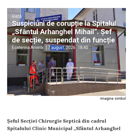
Viață
Suspiciuni de corupție la Spitalul
„Sfântul Arhanghel Mihail”. Șef
de secție, suspendat din funcție
Ecaterina Arvintii
|
7 august, 2026
18:40
Imagine simbol
Șeful Secției Chirurgie Septică din cadrul
Spitalului Clinic Municipal „Sfântul Arhanghel