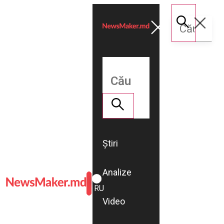
Știri
Analize
ROMÂNĂ
RU
Video