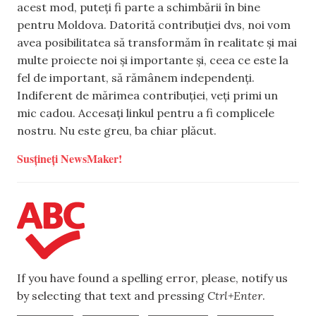
acest mod, puteți fi parte a schimbării în bine
pentru Moldova. Datorită contribuției dvs, noi vom
avea posibilitatea să transformăm în realitate și mai
multe proiecte noi și importante și, ceea ce este la
fel de important, să rămânem independenți.
Indiferent de mărimea contribuției, veți primi un
mic cadou. Accesați linkul pentru a fi complicele
nostru. Nu este greu, ba chiar plăcut.
Susțineți NewsMaker!
If you have found a spelling error, please, notify us
by selecting that text and pressing
Ctrl+Enter
.
,
,
,
,