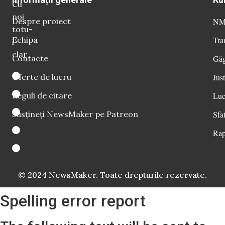
Cu
noi
Despre proiect
NM 
totu-
Echipa
Tra
i
clar
Contacte
Găg
Oferte de lucru
Just
Reguli de citare
Luc
Susțineți NewsMaker pe Patreon
Sfat
Rap
© 2024 NewsMaker. Toate drepturile rezervate.
Spelling error report