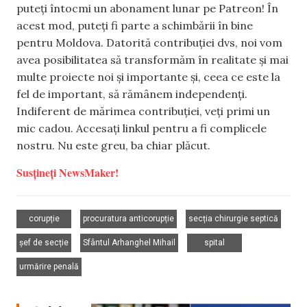
puteți întocmi un abonament lunar pe Patreon! În
acest mod, puteți fi parte a schimbării în bine
pentru Moldova. Datorită contribuției dvs, noi vom
avea posibilitatea să transformăm în realitate și mai
multe proiecte noi și importante și, ceea ce este la
fel de important, să rămânem independenți.
Indiferent de mărimea contribuției, veți primi un
mic cadou. Accesați linkul pentru a fi complicele
nostru. Nu este greu, ba chiar plăcut.
Susțineți NewsMaker!
,
,
,
corupție
procuratura anticorupție
secția chirurgie septică
,
,
,
șef de secție
Sfântul Arhanghel Mihail
spital
urmărire penală