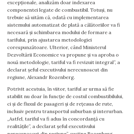
excepționale, analizăm doar indexarea
componentei legate de combustibil. Totuși, nu
trebuie să uităm că, odată cu implementarea
sistemului automatizat de plată a călătoriilor va fi
necesară și schimbarea modului de formare a
tarifului, prin ajustarea metodologiei
corespunzătoare. Ulterior, când Ministerul
Dezvoltării Economice va propune și va aproba o
nouă metodologie, tariful va fi revizuit integral”, a
declarat șeful executivului nerecunoscut din
regiune, Alexandr Rozenberg.
Potrivit acestuia, în viitor, tariful ar urma să fie
stabilit nu doar în funcție de costul combustibilului,
ci și de fluxul de pasageri și de rețeaua de rute,
inclusiv pentru transportul suburban și interurban.
„Astfel, tariful va fi adus în concordanță cu
realitățile”, a declarat șeful executivului
nerecunoscut din regiune”, susține Rozenberg