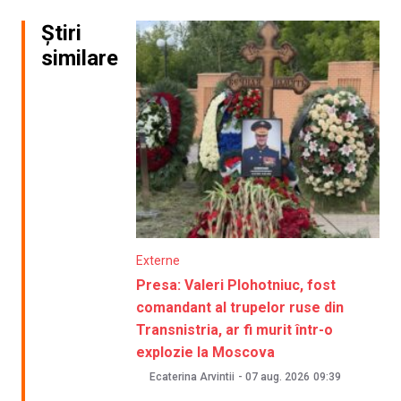
Știri
similare
Externe
Presa: Valeri Plohotniuc, fost
comandant al trupelor ruse din
Transnistria, ar fi murit într-o
explozie la Moscova
Ecaterina Arvintii
-
07 aug. 2026
09:39