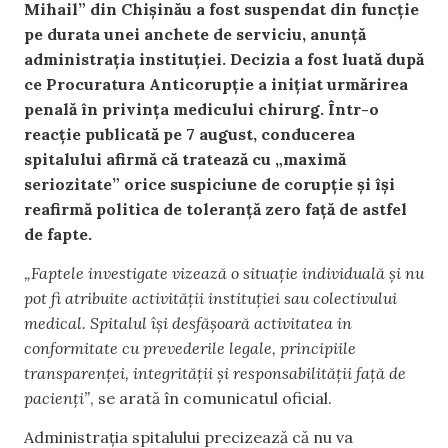
Mihail” din Chișinău a fost suspendat din funcție
pe durata unei anchete de serviciu, anunță
administrația instituției. Decizia a fost luată după
ce Procuratura Anticorupție a inițiat urmărirea
penală în privința medicului chirurg. Într-o
reacție publicată pe 7 august, conducerea
spitalului afirmă că tratează cu „maximă
seriozitate” orice suspiciune de corupție și își
reafirmă politica de toleranță zero față de astfel
de fapte.
„Faptele investigate vizează o situație individuală și nu
pot fi atribuite activității instituției sau colectivului
medical. Spitalul își desfășoară activitatea in
conformitate cu prevederile legale, principiile
transparenței, integrității și responsabilității față de
pacienți”
, se arată în comunicatul oficial.
Administrația spitalului precizează că nu va