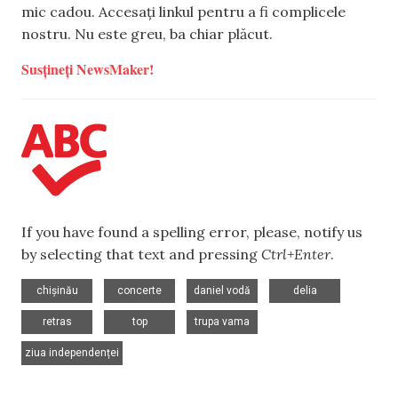
mic cadou. Accesați linkul pentru a fi complicele
nostru. Nu este greu, ba chiar plăcut.
Susțineți NewsMaker!
If you have found a spelling error, please, notify us
by selecting that text and pressing
Ctrl+Enter
.
,
,
,
,
chișinău
concerte
daniel vodă
delia
,
,
,
retras
top
trupa vama
ziua independenței