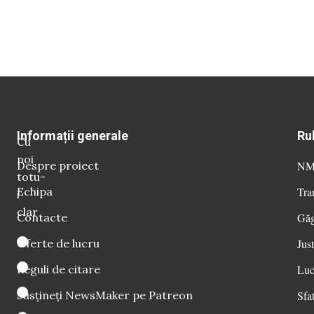
Informații generale
Ru
Cu
noi
Despre proiect
NM 
totu-
Echipa
Tra
i
clar
Contacte
Găg
Oferte de lucru
Just
Reguli de citare
Luc
Susțineți NewsMaker pe Patreon
Sfat