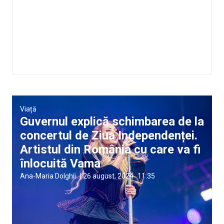
Viață
Guvernul explică schimbarea de la
concertul de Ziua Independenței.
Artistul din România cu care va fi
înlocuită Vama
Ana-Maria Dolghii
|
26 august, 2024
11:35