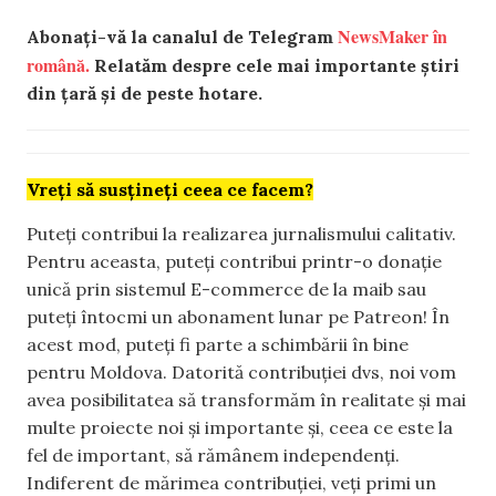
NewsMaker în
Abonați-vă la canalul de Telegram
română.
Relatăm despre cele mai importante știri
din țară și de peste hotare.
Vreți să susțineți ceea ce facem?
Puteți contribui la realizarea jurnalismului calitativ.
Pentru aceasta, puteți contribui printr-o donație
unică prin sistemul E-commerce de la maib sau
puteți întocmi un abonament lunar pe Patreon! În
acest mod, puteți fi parte a schimbării în bine
pentru Moldova. Datorită contribuției dvs, noi vom
avea posibilitatea să transformăm în realitate și mai
multe proiecte noi și importante și, ceea ce este la
fel de important, să rămânem independenți.
Indiferent de mărimea contribuției, veți primi un