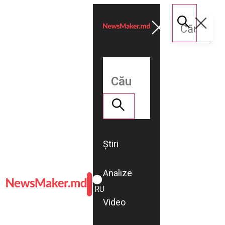
Știri
Analize
ROMÂNĂ
RU
Video