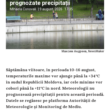
prognozate precipitații
Mihaela Conovali
|
9 august, 2026
17:35
Максим Андреев, NewsMaker
Săptămâna viitoare, în perioada 10-16 august,
temperaturile maxime vor ajunge până la +34°C
în sudul Republicii Moldova, iar cele minime vor
coborî până la +11°C în nord. Meteorologii nu
prognozează precipitații pentru această perioadă.
Datele se regăsesc pe platforma Autorității de
Meteorologie și Monitoring de Mediu.