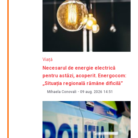
Viață
Necesarul de energie electrică
pentru astăzi, acoperit. Energocom:
„Situația regională rămâne dificilă”
Mihaela Conovali
-
09 aug. 2026
14:51