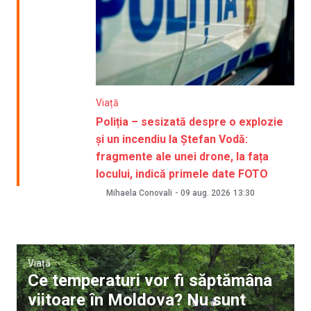
Viață
Poliția – sesizată despre o explozie
și un incendiu la Ștefan Vodă:
fragmente ale unei drone, la fața
locului, indică primele date FOTO
Mihaela Conovali
-
09 aug. 2026
13:30
Viață
Ce temperaturi vor fi săptămâna
viitoare în Moldova? Nu sunt