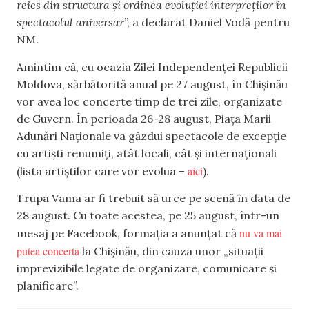
reies din structura și ordinea evoluției interpreților în
spectacolul aniversar
”, a declarat Daniel Vodă pentru
NM.
Amintim că, cu ocazia Zilei Independenței Republicii
Moldova, sărbătorită anual pe 27 august, în Chișinău
vor avea loc concerte timp de trei zile, organizate
de Guvern. În perioada 26-28 august, Piața Marii
Adunări Naționale va găzdui spectacole de excepție
cu artiști renumiți, atât locali, cât și internaționali
aici
(lista artiștilor care vor evolua –
).
Trupa Vama ar fi trebuit să urce pe scenă în data de
28 august. Cu toate acestea, pe 25 august, într-un
nu va mai
mesaj pe Facebook, formația a anunțat că
putea concerta
la Chișinău, din cauza unor „situații
imprevizibile legate de organizare, comunicare și
planificare”.