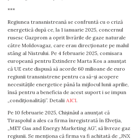
***
Regiunea transnistreană se confruntă cu o criză
energetică după ce, la 1 ianuarie 2025, concernul
rusesc Gazprom a oprit livrările de gaze naturale
către Moldovagaz, care erau direcționate pe malul
stâng al Nistrului. Pe 4 februarie 2025, comisara
europeană pentru Extindere Marta Kos a anunțat
că UE este dispusă să acorde 60 milioane de euro
regiunii transnistrene pentru ca să-și acopere
necesitățile energetice până la mijlocul lunii aprilie,
însă pentru a beneficia de acest suport i se impun
AICI
„condiționalități”. Detalii
.
Pe 10 februarie 2025, Chișinăul a anunțat că
Tiraspolul a ales ca firma înregistrată în Elveția,
„MET Gas and Energy Marketing AG”, să livreze gaz
regiunii. Se menționa că firma va fi achitată de „JNX