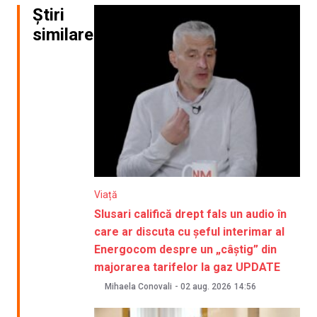
Știri
similare
Viață
Slusari califică drept fals un audio în
care ar discuta cu șeful interimar al
Energocom despre un „câștig” din
majorarea tarifelor la gaz UPDATE
Mihaela Conovali
-
02 aug. 2026
14:56