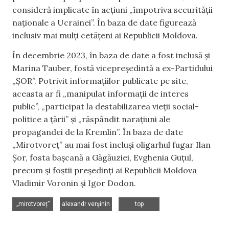
consideră implicate în acțiuni „împotriva securității
naționale a Ucrainei”. În baza de date figurează
inclusiv mai mulți cetățeni ai Republicii Moldova.
În decembrie 2023, în baza de date a fost inclusă și
Marina Tauber, fostă vicepreședintă a ex-Partidului
„ȘOR”. Potrivit informațiilor publicate pe site,
aceasta ar fi „manipulat informații de interes
public”, „participat la destabilizarea vieții social-
politice a țării” și „răspândit narațiuni ale
propagandei de la Kremlin”. În baza de date
„Mirotvoreț” au mai fost incluși oligarhul fugar Ilan
Șor, fosta bașcană a Găgăuziei, Evghenia Guțul,
precum și foștii președinți ai Republicii Moldova
Vladimir Voronin și Igor Dodon.
,
,
„mirotvoreț”
alexandr verșinin
top