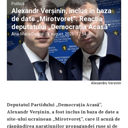
Politică
Alexandr Verșinin, inclus în baza
de date „Mirotvoreț”. Reacția
deputatului „Democrația Acasă”
Ana-Maria Dolghii
|
8 august, 2026
17:54
Alexandru Versinin
Deputatul Partidului „Democrația Acasă”,
Alexandr Verșinin, a fost inclus în baza de date a
site-ului ucrainean „Mirotvoreț”, care îl acuză de
răspândirea narațiunilor propagandei ruse și de