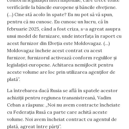
verificările la băncile europene și băncile elvețiene.
(…) Cine stă acolo în spate? Eu nu pot să vă spun,
pentru că nu cunosc. Eu cunosc un lucru, că în
februarie 2025, când a fost criza, s-a agreat asupra
unui model de furnizare, unde interfața în raport cu
acest furnizor din Elveția este Moldovagaz. (…)
Moldovagaz încheie acest contrat cu acest
furnizor, furnizorul activează conform regulilor și
legislației europene. Achitarea nemijlocit pentru
aceste volume are loc prin utilizarea agenților de
plată”.
La întrebarea dacă Rusia se află în spatele acestor
achiziții pentru regiunea transnistreană, Vadim
Ceban a răspuns: „Noi nu avem contracte încheiate
cu Federația Rusă ca parte care achită aceste
volume. Noi avem încheiat contract cu agentul de
plată, agreat între părți”.