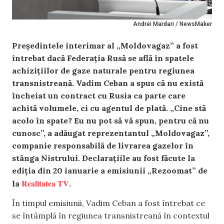
Andrei Mardari / NewsMaker
Președintele interimar al „Moldovagaz” a fost
întrebat dacă Federația Rusă se află în spatele
achizițiilor de gaze naturale pentru regiunea
transnistreană. Vadim Ceban a spus că nu există
încheiat un contract cu Rusia ca parte care
achită volumele, ci cu agentul de plată. „Cine stă
acolo în spate? Eu nu pot să vă spun, pentru că nu
cunosc”, a adăugat reprezentantul „Moldovagaz”,
companie responsabilă de livrarea gazelor în
stânga Nistrului. Declarațiile au fost făcute la
ediția din 20 ianuarie a emisiunii „Rezoomat” de
Realitatea TV
la
.
În timpul emisiunii, Vadim Ceban a fost întrebat ce
se întâmplă în regiunea transnistreană în contextul