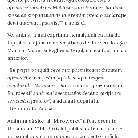
afirmație împotriva Moldovei sau Ucrainei. Iar dacă
presa de propagandă de la Kremlin preia o declarație,
devii automat „putinist”
”, a spus el.
Verșinin și-a mai exprimat nemulțumirea față de
faptul că a ajuns în aceeași bază de date cu Ilan Șor,
Marina Tauber și Evghenia Guțul, care a fost inclus
anterior.
„
Eu prefer o regulă ceva mai plictisitoare: discutăm
afirmațiile, verificăm faptele și apoi tragem
concluziile. Nu invers. Dar recunosc: „pro-ăvropeni,
Ru-ropeni” sună mai spectaculos decât o verificare
serioasă a faptelor
”, a adăugat deputatul
„Democrația Acasă”.
Amintim că site-ul „Mirotvoreț” a fost creat în
Ucraina în 2014. Portalul publică date cu caracter
personal despre persoane pe care autorii săi le