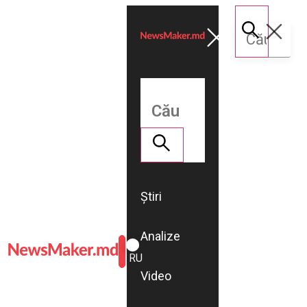
Știri
Analize
ROMÂNĂ
RU
Video