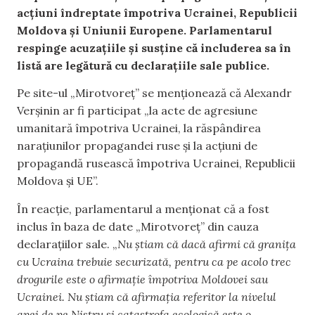
acțiuni îndreptate împotriva Ucrainei, Republicii
Moldova și Uniunii Europene. Parlamentarul
respinge acuzațiile și susține că includerea sa în
listă are legătură cu declarațiile sale publice.
Pe site-ul „Mirotvoreț” se menționează că Alexandr
Verșinin ar fi participat „la acte de agresiune
umanitară împotriva Ucrainei, la răspândirea
narațiunilor propagandei ruse și la acțiuni de
propagandă rusească împotriva Ucrainei, Republicii
Moldova și UE”.
În reacție, parlamentarul a menționat că a fost
inclus în baza de date „Mirotvoreț” din cauza
declarațiilor sale. „
Nu știam că dacă afirmi că granița
cu Ucraina trebuie securizată, pentru ca pe acolo trec
drogurile este o afirmație împotriva Moldovei sau
Ucrainei. Nu știam că afirmația referitor la nivelul
apei de pe Nistru și catastrofa ecologică este o