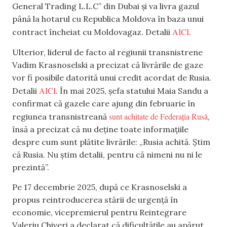
General Trading L.L.C” din Dubai și va livra gazul
până la hotarul cu Republica Moldova în baza unui
AICI
contract încheiat cu Moldovagaz. Detalii
.
Ulterior, liderul de facto al regiunii transnistrene
Vadim Krasnoselski a precizat că livrările de gaze
vor fi posibile datorită unui credit acordat de Rusia.
AICI
Detalii
. În mai 2025, șefa statului Maia Sandu a
confirmat că gazele care ajung din februarie în
sunt achitate de Federația Rusă
regiunea transnistreană
,
însă a precizat că nu deține toate informațiile
despre cum sunt plătite livrările: „Rusia achită. Știm
că Rusia. Nu știm detalii, pentru că nimeni nu ni le
prezintă”.
Pe 17 decembrie 2025, după ce Krasnoselski a
propus reintroducerea stării de urgență în
economie, vicepremierul pentru Reintegrare
Valeriu Chiveri a declarat că dificultățile au apărut