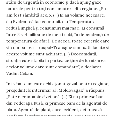
stării de urgență în economie și dacă ajung gaze
naturale pentru toți consumatorii din regiune. „Eu
am fost sâmbătă acolo. (…) Ei au volume necesare.
(…) Evident că fac economii. (…) Temperatura
redusă implică și consumuri mai mari. Ei consumă
între 3 și 4 milioane de metri cubi, în dependență de
temperatura de afară. De aceea, toate cererile care
vin din partea Tiraspol-Transgaz sunt satisfăcute și
aceste volume sunt achitate. (…) Deocamdată,
situația este stabilă în partea ce ține de furnizarea
acelor volume care sunt comandate”, a declarat
Vadim Ceban.
Întrebat cum este achizițonat gazul pentru regiune,
președintele interimar al „Moldovagaz” a răspuns:
„Este o companie elvețiană. (…) Ei nu primesc bani
din Federația Rusă, ei primesc bani de la agentul de
plată. Agentul de plată, care, evident, acționează
conform legislației internaționale, care trece toate