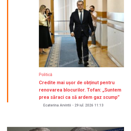
Politică
Credite mai ușor de obținut pentru
renovarea blocurilor. Tofan: „Suntem
prea săraci ca să ardem gaz scump”
Ecaterina Arvintii
-
29 iul. 2026
11:13