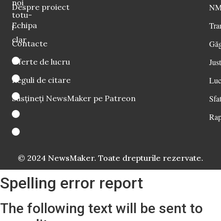
noi
Despre proiect
NM 
totu-
Echipa
Tra
i
clar
Contacte
Găg
Oferte de lucru
Just
Reguli de citare
Luc
Susțineți NewsMaker pe Patreon
Sfat
Rap
© 2024 NewsMaker. Toate drepturile rezervate.
Spelling error report
The following text will be sent to