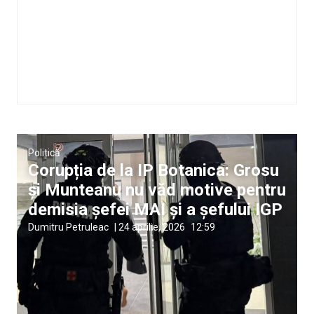
Politică
Corupția de la IP Botanica: Grosu
și Munteanu nu văd motive pentru
demisia șefei MAI și a șefului IGP
Dumitru Petruleac
|
24 aprilie, 2026
12:59