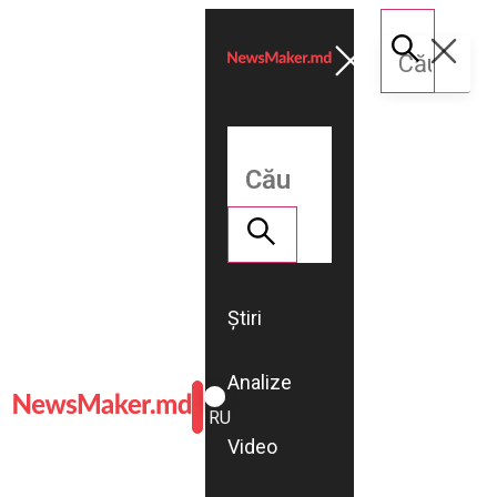
Știri
Analize
ROMÂNĂ
RU
Video