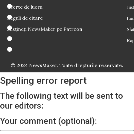
Oferte de lucru
Just
Reguli de citare
Luc
Susțineți NewsMaker pe Patreon
Sfat
Rap
© 2024 NewsMaker. Toate drepturile rezervate.
Spelling error report
The following text will be sent to
our editors:
Your comment (optional):