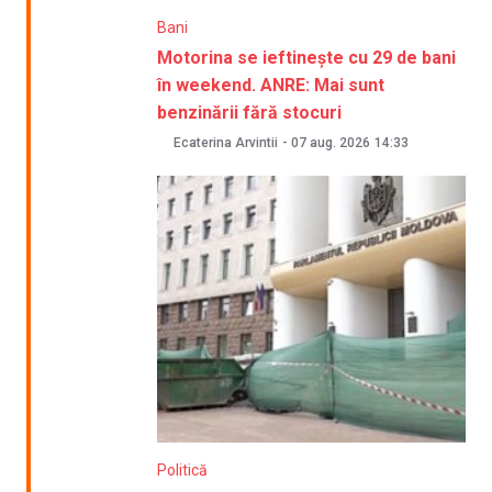
Bani
Motorina se ieftinește cu 29 de bani
în weekend. ANRE: Mai sunt
benzinării fără stocuri
Ecaterina Arvintii
-
07 aug. 2026
14:33
Politică