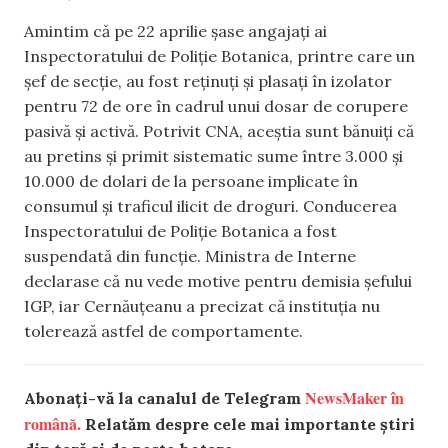
Amintim că pe 22 aprilie șase angajați ai
Inspectoratului de Poliție Botanica, printre care un
șef de secție, au fost reținuți și plasați în izolator
pentru 72 de ore în cadrul unui dosar de corupere
pasivă și activă. Potrivit CNA, aceștia sunt bănuiți că
au pretins și primit sistematic sume între 3.000 și
10.000 de dolari de la persoane implicate în
consumul și traficul ilicit de droguri. Conducerea
Inspectoratului de Poliție Botanica a fost
suspendată din funcție. Ministra de Interne
declarase că nu vede motive pentru demisia șefului
IGP, iar Cernăuțeanu a precizat că instituția nu
tolerează astfel de comportamente.
NewsMaker în
Abonați-vă la canalul de Telegram
română.
Relatăm despre cele mai importante știri