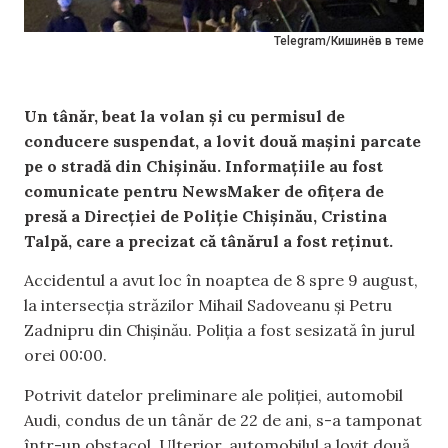
Telegram/Кишинёв в теме
Un tânăr, beat la volan și cu permisul de
conducere suspendat, a lovit două mașini parcate
pe o stradă din Chișinău. Informațiile au fost
comunicate pentru NewsMaker de ofițera de
presă a Direcției de Poliție Chișinău, Cristina
Talpă, care a precizat că tânărul a fost reținut.
Accidentul a avut loc în noaptea de 8 spre 9 august,
la intersecția străzilor Mihail Sadoveanu și Petru
Zadnipru din Chișinău. Poliția a fost sesizată în jurul
orei 00:00.
Potrivit datelor preliminare ale poliției, automobil
Audi, condus de un tânăr de 22 de ani, s-a tamponat
într-un obstacol. Ulterior, automobilul a lovit două