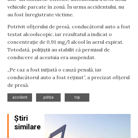
vehicule parcate în zonă. În urma accidentului, nu
au fost înregistrate victime.
Potrivit ofițerului de presă, conducătorul auto a fost
testat alcoolscopic, iar rezultatul a indicat o
concentrație de 0,91 mg/l alcool în aerul expirat.
Totodată, polițiștii au stabilit că permisul de
conducere al acestuia era suspendat.
„Pe caz a fost inițiată o cauză penală, iar
conducătorul auto a fost reținut”, a precizat ofițerul
de presă.
,
,
accident
poliția
top
Știri
similare