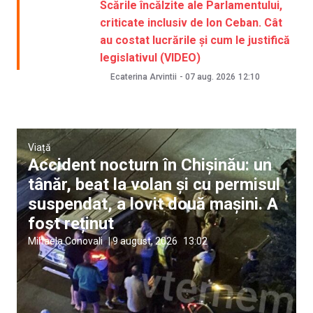
Scările încălzite ale Parlamentului,
criticate inclusiv de Ion Ceban. Cât
au costat lucrările și cum le justifică
legislativul (VIDEO)
Ecaterina Arvintii
-
07 aug. 2026
12:10
Viață
Accident nocturn în Chișinău: un
tânăr, beat la volan și cu permisul
suspendat, a lovit două mașini. A
fost reținut
Mihaela Conovali
|
9 august, 2026
13:02