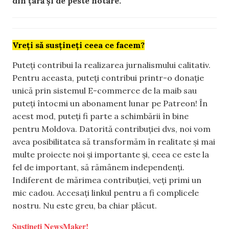
din țară și de peste hotare.
Vreți să susțineți ceea ce facem?
Puteți contribui la realizarea jurnalismului calitativ.
Pentru aceasta, puteți contribui printr-o donație
unică prin sistemul E-commerce de la maib sau
puteți întocmi un abonament lunar pe Patreon! În
acest mod, puteți fi parte a schimbării în bine
pentru Moldova. Datorită contribuției dvs, noi vom
avea posibilitatea să transformăm în realitate și mai
multe proiecte noi și importante și, ceea ce este la
fel de important, să rămânem independenți.
Indiferent de mărimea contribuției, veți primi un
mic cadou. Accesați linkul pentru a fi complicele
nostru. Nu este greu, ba chiar plăcut.
Susțineți NewsMaker!