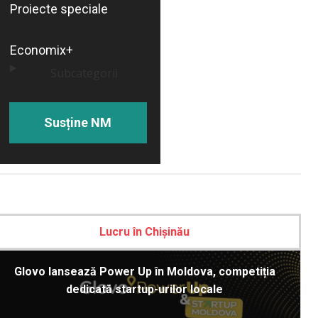
Proiecte speciale
Economix+
Subcategorii
Susține NM
Lucru în Chișinău
Glovo lansează Power Up în Moldova, competiția
dedicată startup-urilor locale