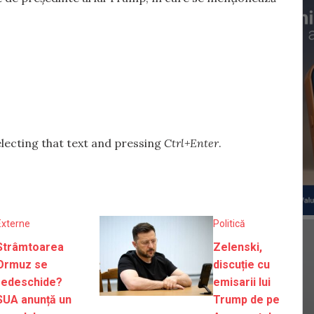
selecting that text and pressing
Ctrl+Enter
.
Externe
Politică
Strâmtoarea
Zelenski,
Ormuz se
discuție cu
redeschide?
emisarii lui
SUA anunță un
Trump de pe