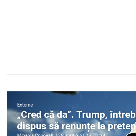
Externe
„Cred că da”. Trump, întreb
dispus să renunțe la preten
Mihaela Conovali
|
28 aprilie, 2025
11:24