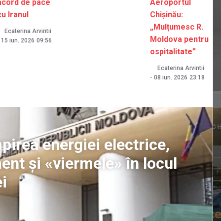
acord de pace
Aeroportul
cu Iranul
Chișinău:
„Mulțumesc R.
Ecaterina Arvintii
Moldova pentru
15 iun. 2026
09:56
ospitalitate”
Ecaterina Arvintii
-
08 iun. 2026
23:18
rea energiei electrice,
ent și «viermele» în locul
i