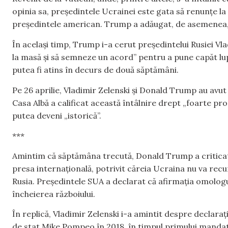
opinia sa, președintele Ucrainei este gata să renunțe la
președintele american. Trump a adăugat, de asemenea, c
În același timp, Trump i-a cerut președintelui Rusiei V
la masă și să semneze un acord” pentru a pune capăt lup
putea fi atins în decurs de două săptămâni.
Pe 26 aprilie, Vladimir Zelenski și Donald Trump au avut
Casa Albă a calificat această întâlnire drept „foarte pro
putea deveni „istorică”.
***
Amintim că săptămâna trecută, Donald Trump a criticat u
presa internațională, potrivit căreia Ucraina nu va rec
Rusia. Președintele SUA a declarat că afirmația omologu
încheierea războiului.
În replică, Vladimir Zelenski i-a amintit despre declar
de stat Mike Pompeo în 2018, în timpul primului mandat