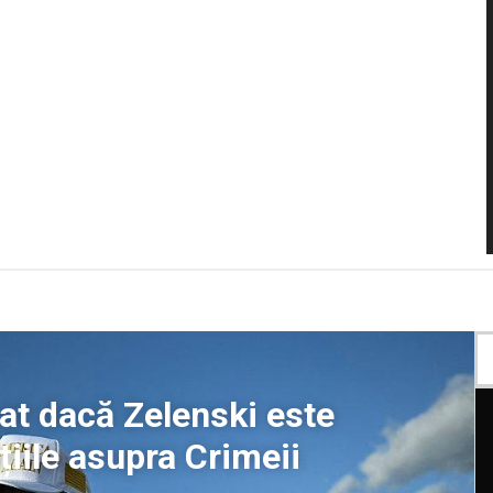
at dacă Zelenski este
țiile asupra Crimeii