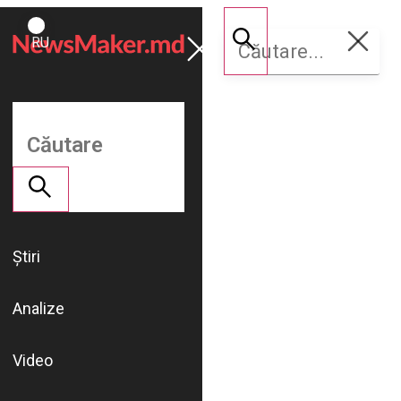
ROMÂNĂ
Susține
RU
NM
Știri
Analize
Video