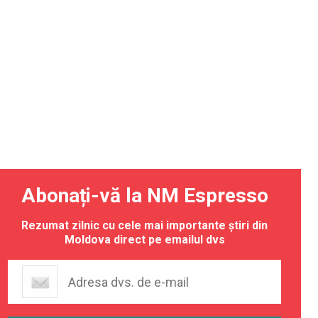
Abonați-vă la NM Espresso
Rezumat zilnic cu cele mai importante știri din
Moldova direct pe emailul dvs