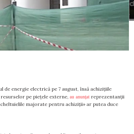
de energie electrică pe 7 august, însă achizițiile
au anunțat
a resurselor pe piețele externe,
reprezentanții
heltuielile majorate pentru achiziții» ar putea duce