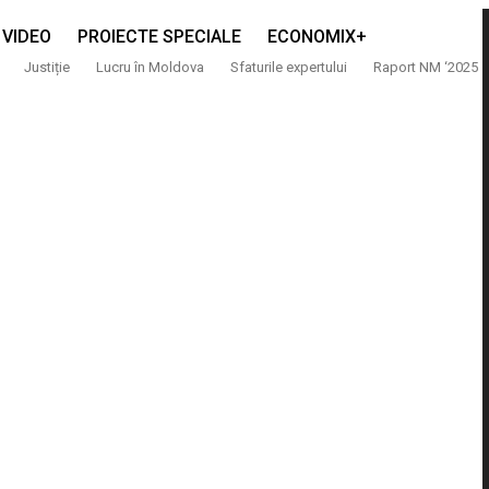
VIDEO
PROIECTE SPECIALE
ECONOMIX+
Justiție
Lucru în Moldova
Sfaturile expertului
Raport NM ‘2025