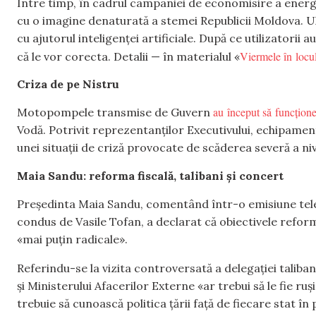
Între timp, în cadrul campaniei de economisire a energie
cu o imagine denaturată a stemei Republicii Moldova. U
cu ajutorul inteligenței artificiale. După ce utilizatorii
Viermele în locul
că le vor corecta. Detalii — în materialul «
Criza de pe Nistru
au început să funcțion
Motopompele transmise de Guvern
Vodă. Potrivit reprezentanților Executivului, echipament
unei situații de criză provocate de scăderea severă a nive
Maia Sandu: reforma fiscală, talibani și concert
Președinta Maia Sandu, comentând într-o emisiune tel
condus de Vasile Tofan, a declarat că obiectivele refor
«mai puțin radicale».
Referindu-se la vizita controversată a delegației taliban
și Ministerului Afacerilor Externe «ar trebui să le fie r
trebuie să cunoască politica țării față de fiecare stat în 