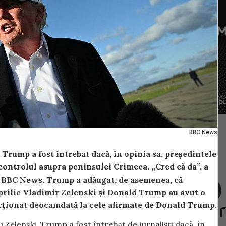
BBC News
Trump a fost întrebat dacă, în opinia sa, președintele
controlul asupra peninsulei Crimeea. „Cred că da”, a
 BBC News. Trump a adăugat, de asemenea, că
prilie Vladimir Zelenski și Donald Trump au avut o
cționat deocamdată la cele afirmate de Donald Trump.
cu Zelenski, Trump a fost întrebat de jurnaliști dacă, în