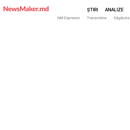
ȘTIRI
ANALIZE
NM Espresso
Transnistria
Găgăuzia