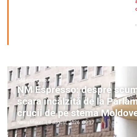
-
NM espresso
NM Espresso: despre scumpi
scara încălzită de la Parlam
crucii de pe stema Moldove
NewsMaker
|
8 august, 2026
09:37