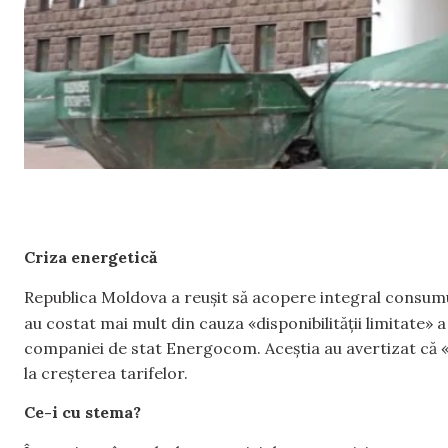
Criza energetică
Republica Moldova a reușit să acopere integral consumul 
au costat mai mult din cauza «disponibilității limitate» 
companiei de stat Energocom. Aceștia au avertizat că «c
la creșterea tarifelor.
Ce-i cu stema?