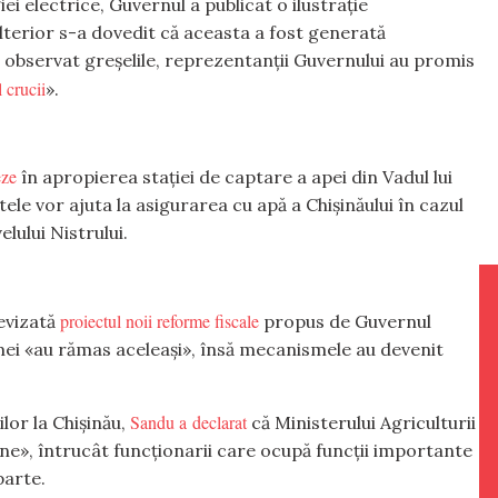
i electrice, Guvernul a publicat o ilustrație
lterior s-a dovedit că aceasta a fost generată
 au observat greșelile, reprezentanții Guvernului au promis
 crucii
».
eze
în apropierea stației de captare a apei din Vadul lui
ele vor ajuta la asigurarea cu apă a Chișinăului în cazul
lului Nistrului.
proiectul noii reforme fiscale
evizată
propus de Guvernul
mei «au rămas aceleași», însă mecanismele au devenit
Sandu a declarat
ilor la Chișinău,
că Ministerului Agriculturii
ușine», întrucât funcționarii care ocupă funcții importante
parte.