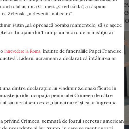
 controlul asupra Crimeii. „Cred că da”, a răspuns
ă Zelenski „a devenit mai calm”.
ladimir Putin „să oprească bombardamentele, să se așeze
telor. În opinia lui Trump, un acord de armistițiu ar
întrevedere la Roma
 o
, înainte de funeraliile Papei Francisc.
ductivă”. Liderul ucrainean a declarat că întâlnirea ar
na dintre declarațiile lui Vladimir Zelenski făcute în
unoaște juridic ocupația peninsulei Crimeea de către
lui său ucrainean este „dăunătoare” și că ar îngreuna
ația privind Crimeea, semnată de fostul secretar american
 de președinte al lui Trump, în care se menționează