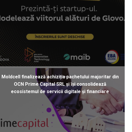
Moldcell finalizează achiziția pachetului majoritar din
OCN Prime Capital SRL și își consolidează
ecosistemul de servicii digitale și financiare