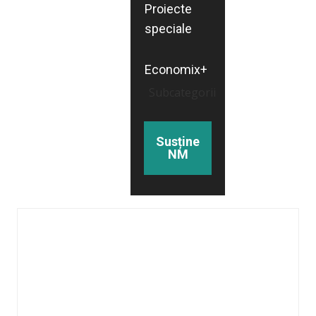
Proiecte
speciale
Economix+
Subcategorii
Susține
NM