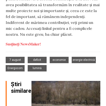
avea posibilitatea să transformăm în realitate și mai
multe proiecte noi și importante și, ceea ce este la
fel de important, să rămânem independenți.
Indiferent de mărimea contribuției, veți primi un
mic cadou. Accesați linkul pentru a fi complicele
nostru. Nu este greu, ba chiar plăcut.
Susțineți NewsMaker!
,
,
,
,
7 august
deficit
economie
energie electrică
,
Energocom
lumină
Știri
similare