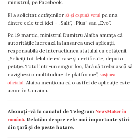
ministrul, pe Facebook.
să-și expună votul
El a solicitat cetățenilor
pe una
dintre cele trei idei – „Salt”, „Plus” sau „Evo”.
Pe 19 martie, ministrul Dumitru Alaiba anunța că
autoritățile lucrează la lansarea unei aplicații,
responsabilă de interacțiunea statului cu cetățenii.
„Soliciți tot felul de extrase și certificate, depui o
petiție. Totul într-un singur loc, fără să trebuiască să
susținea
navighezi o multitudine de platforme”,
oficialul
. Alaiba menționa că o astfel de aplicație este
acum în Ucraina.
NewsMaker în
Abonați-vă la canalul de Telegram
română.
Relatăm despre cele mai importante știri
din țară și de peste hotare.