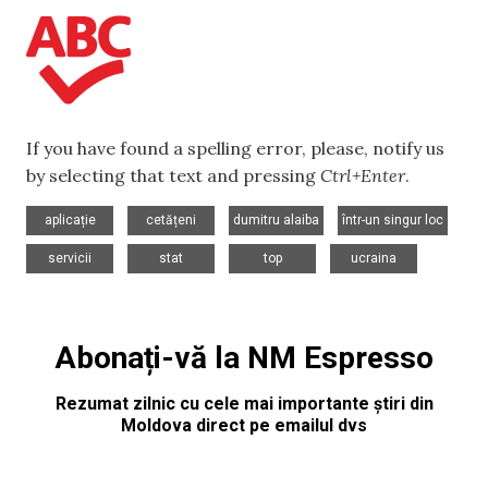
If you have found a spelling error, please, notify us
by selecting that text and pressing
Ctrl+Enter
.
,
,
,
,
aplicație
cetățeni
dumitru alaiba
într-un singur loc
,
,
,
servicii
stat
top
ucraina
Abonați-vă la NM Espresso
Rezumat zilnic cu cele mai importante știri din
Moldova direct pe emailul dvs