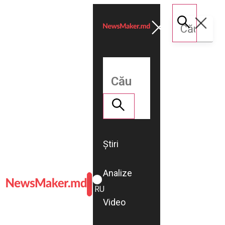
Știri
Analize
ROMÂNĂ
RU
Video