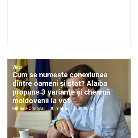
Viață
Cum se numește conexiunea
dintre oameni și stat? Alaiba
propune 3 variante și cheamă
moldovenii la vot
Mihaela Conovali
|
30 martie, 2023
09:28