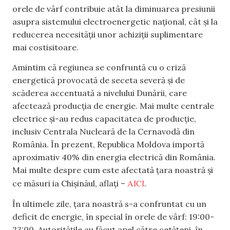
orele de vârf contribuie atât la diminuarea presiunii
asupra sistemului electroenergetic național, cât și la
reducerea necesității unor achiziții suplimentare
mai costisitoare.
Amintim că regiunea se confruntă cu o criză
energetică provocată de seceta severă și de
scăderea accentuată a nivelului Dunării, care
afectează producția de energie. Mai multe centrale
electrice și-au redus capacitatea de producție,
inclusiv Centrala Nucleară de la Cernavodă din
România. În prezent, Republica Moldova importă
aproximativ 40% din energia electrică din România.
Mai multe despre cum este afectată țara noastră și
AICI
ce măsuri ia Chișinăul, aflați –
.
În ultimele zile, țara noastră s-a confruntat cu un
deficit de energie, în special în orele de vârf: 19:00-
23:00. Autoritățile au făcut apel către cetățeni, în