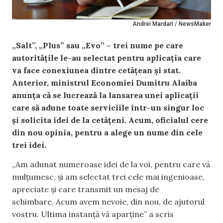
Andrei Mardari / NewsMaker
„Salt”, „Plus” sau „Evo” – trei nume pe care
autoritățile le-au selectat pentru aplicația care
va face conexiunea dintre cetățean și stat.
Anterior, ministrul Economiei Dumitru Alaiba
anunța că se lucrează la lansarea unei aplicații
care să adune toate serviciile într-un singur loc
și solicita idei de la cetățeni. Acum, oficialul cere
din nou opinia, pentru a alege un nume din cele
trei idei.
„Am adunat numeroase idei de la voi, pentru care vă
mulțumesc, și am selectat trei cele mai ingenioase,
apreciate și care transmit un mesaj de
schimbare. Acum avem nevoie, din nou, de ajutorul
vostru. Ultima instanță vă aparține” a scris