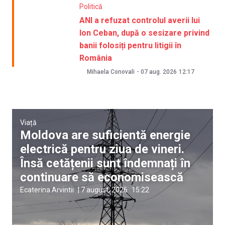
Politică
ANI a refuzat controlul averii lui
Ion Ceban, după o sesizare privind
banii folosiți pentru litigii în
România
Mihaela Conovali
-
07 aug. 2026
12:17
Viață
Moldova are suficientă energie
electrică pentru ziua de vineri.
Însă cetățenii sunt îndemnați în
continuare să economisească
Ecaterina Arvintii
|
7 august, 2026
15:22