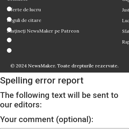
Oferte de lucru
Just
Reguli de citare
Luc
Susțineți NewsMaker pe Patreon
Sfat
Rap
© 2024 NewsMaker. Toate drepturile rezervate.
Spelling error report
The following text will be sent to
our editors:
Your comment (optional):