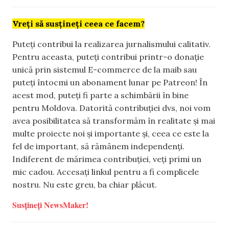
Vreți să susțineți ceea ce facem?
Puteți contribui la realizarea jurnalismului calitativ.
Pentru aceasta, puteți contribui printr-o donație
unică prin sistemul E-commerce de la maib sau
puteți întocmi un abonament lunar pe Patreon! În
acest mod, puteți fi parte a schimbării în bine
pentru Moldova. Datorită contribuției dvs, noi vom
avea posibilitatea să transformăm în realitate și mai
multe proiecte noi și importante și, ceea ce este la
fel de important, să rămânem independenți.
Indiferent de mărimea contribuției, veți primi un
mic cadou. Accesați linkul pentru a fi complicele
nostru. Nu este greu, ba chiar plăcut.
Susțineți NewsMaker!