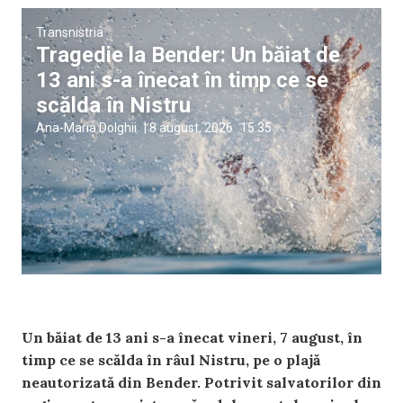
Transnistria
Tragedie la Bender: Un băiat de
13 ani s-a înecat în timp ce se
scălda în Nistru
Ana-Maria Dolghii
|
8 august, 2026
15:35
Un băiat de 13 ani s-a înecat vineri, 7 august, în
timp ce se scălda în râul Nistru, pe o plajă
neautorizată din Bender. Potrivit salvatorilor din