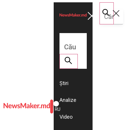
Știri
Analize
ROMÂNĂ
RU
Video