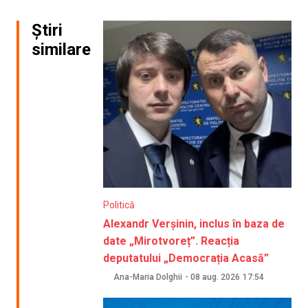
Știri
similare
Politică
Alexandr Verșinin, inclus în baza de
date „Mirotvoreț”. Reacția
deputatului „Democrația Acasă”
Ana-Maria Dolghii
-
08 aug. 2026
17:54