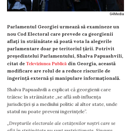
G4Media
Parlamentul Georgiei urmează să examineze un
nou Cod Electoral care prevede ca georgienii
aflați în străinătate să poată vota la alegerile
parlamentare doar pe teritoriul țării. Potrivit
președintelui Parlamentului, Shalva Papuashvili,
Televiziunea Publică
citat de
din Georgia, această
modificare are rolul de a reduce riscurile de
ingerință externă și manipulare informațională.
Shalva Papuashvili a explicat că georgienii care
trăiesc în străinătate „se află sub influența
jurisdicției și a mediului politic al altor state, unde
statul nu poate preveni ingerințele”.
„Drepturile electorale ale cetățenilor noștri care se
află în străinătate nu sunt restricționate. Singura