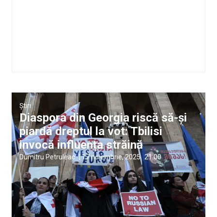
Știri
Diaspora din Georgia riscă să-și
piardă dreptul la vot: Tbilisi
invocă influența străină
Dumitru Petruleac
|
17 noiembrie, 2025
21:00