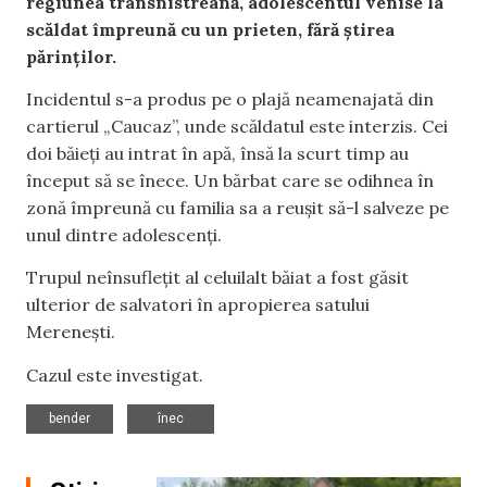
regiunea transnistreană, adolescentul venise la
scăldat împreună cu un prieten, fără știrea
părinților.
Incidentul s-a produs pe o plajă neamenajată din
cartierul „Caucaz”, unde scăldatul este interzis. Cei
doi băieți au intrat în apă, însă la scurt timp au
început să se înece. Un bărbat care se odihnea în
zonă împreună cu familia sa a reușit să-l salveze pe
unul dintre adolescenți.
Trupul neînsuflețit al celuilalt băiat a fost găsit
ulterior de salvatori în apropierea satului
Merenești.
Cazul este investigat.
,
bender
înec