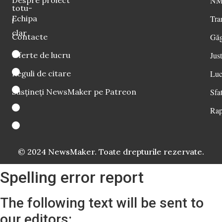
Despre proiect
NM 
totu-
Echipa
Tra
i
clar
Contacte
Găg
Oferte de lucru
Just
Reguli de citare
Luc
Susțineți NewsMaker pe Patreon
Sfat
Rap
© 2024 NewsMaker. Toate drepturile rezervate.
Spelling error report
The following text will be sent to
our editors: