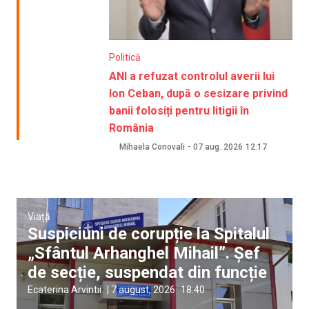
Politică
ANI a refuzat controlul averii lui
Ion Ceban, după o sesizare privind
banii folosiți pentru litigii în
România
Mihaela Conovali
-
07 aug. 2026
12:17
Viață
Suspiciuni de corupție la Spitalul
„Sfântul Arhanghel Mihail”. Șef
de secție, suspendat din funcție
Ecaterina Arvintii
|
7 august, 2026
18:40