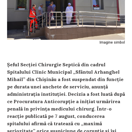
Imagine simbol
Șeful Secției Chirurgie Septică din cadrul
Spitalului Clinic Municipal „Sfântul Arhanghel
Mihail” din Chișinău a fost suspendat din funcție
pe durata unei anchete de serviciu, anunță
administrația instituției. Decizia a fost luată după
ce Procuratura Anticorupție a inițiat urmărirea
penală în privința medicului chirurg. Într-o
reacție publicată pe 7 august, conducerea
spitalului afirmă că tratează cu „maximă
seriozitate” orice suspiciune de corupție și își