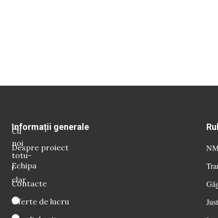
Informații generale
Ru
Cu
noi
Despre proiect
NM 
totu-
Echipa
Tra
i
clar
Contacte
Găg
Oferte de lucru
Just