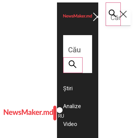
Știri
Analize
ROMÂNĂ
RU
Video