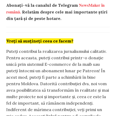
NewsMaker în
Abonați-vă la canalul de Telegram
română.
Relatăm despre cele mai importante știri
din țară și de peste hotare.
Vreți să susțineți ceea ce facem?
Puteți contribui la realizarea jurnalismului calitativ.
Pentru aceasta, puteți contribui printr-o donație
unică prin sistemul E-commerce de la maib sau
puteți întocmi un abonament lunar pe Patreon! În
acest mod, puteți fi parte a schimbării în bine
pentru Moldova. Datorită contribuției dvs, noi vom
avea posibilitatea să transformăm în realitate și mai
multe proiecte noi și importante și, ceea ce este la
fel de important, să rămânem independenți.
Indiferent de mărimea contribuției, veți primi un
mic cadou. Accesați linkul pentru a fi complicele