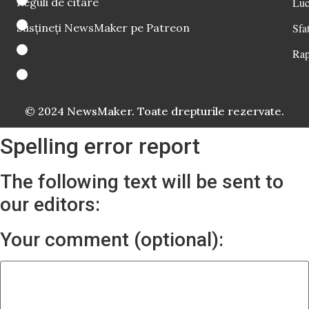
Reguli de citare
Luc
Susțineți NewsMaker pe Patreon
Sfat
Rap
© 2024 NewsMaker. Toate drepturile rezervate.
Spelling error report
The following text will be sent to
our editors:
Your comment (optional):