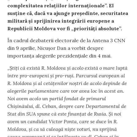
complexitatea relațiilor internaționale”. El
susține că, dacă va ajunge președinte, securitatea
militară și sprijinirea integrării europene a
Republicii Moldova vor fi „priorități absolute”.
În cadrul dezbaterii electorale de la Antena 3 CNN
din 9 aprilie, Nicușor Dan a vorbit despre
importanța alegerile prezidențiale din 4 mai.
„Ș
tiți că există R. Moldova și acolo există o mare luptă
între pro-europeni și pro-ruși. Parcursul european al
R. Moldova și al cetățenilor noștri de acolo depinde de
alegerile parlamentare care vor avea loc în acest an.
Noi avem acolo un partid fondat de primarul
Chișinăului, dl. Ceban, despre care Departamentul de
Stat din SUA spune că este finanțat de Rusia. Și noi
avem un candidat Victor Ponta, care se duce în R.
Moldova, și ca să culeagă niște voturi, nu sprijină
cauza europeană și se întâlnește cu dl. Ceban și în