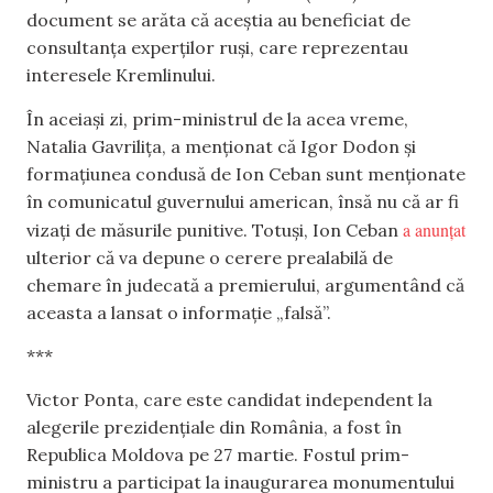
document se arăta că aceștia au beneficiat de
consultanța experților ruși, care reprezentau
interesele Kremlinului.
În aceiași zi, prim-ministrul de la acea vreme,
Natalia Gavrilița, a menționat că Igor Dodon și
formațiunea condusă de Ion Ceban sunt menționate
în comunicatul guvernului american, însă nu că ar fi
a anunțat
vizați de măsurile punitive. Totuși, Ion Ceban
ulterior că va depune o cerere prealabilă de
chemare în judecată a premierului, argumentând că
aceasta a lansat o informație „falsă”.
***
Victor Ponta, care este candidat independent la
alegerile prezidențiale din România, a fost în
Republica Moldova pe 27 martie. Fostul prim-
ministru a participat la inaugurarea monumentului