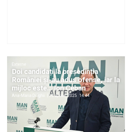
Externe
Doi candidați la președinția
României și-au adus ofense, iar la
mijloc este… Ion Ceban
Ana-Maria Dolghii
|
10 aprilie, 2025
14:44