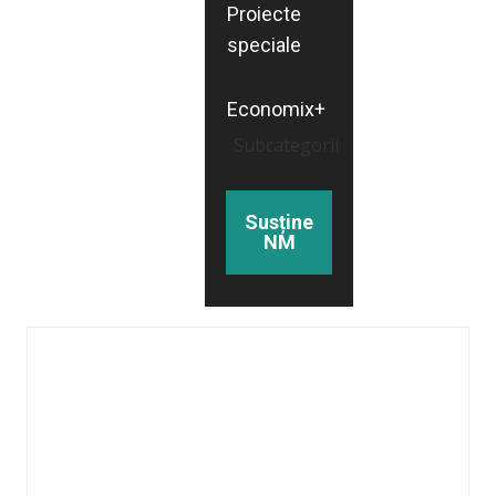
Proiecte
speciale
Economix+
Subcategorii
Susține
NM