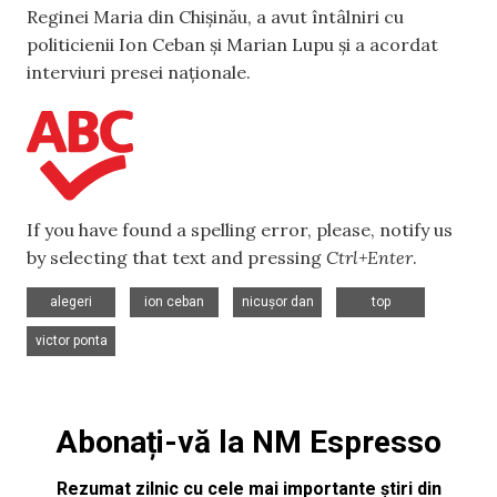
Reginei Maria din Chișinău, a avut întâlniri cu
politicienii Ion Ceban și Marian Lupu și a acordat
interviuri presei naționale.
If you have found a spelling error, please, notify us
by selecting that text and pressing
Ctrl+Enter
.
,
,
,
,
alegeri
ion ceban
nicușor dan
top
victor ponta
Abonați-vă la NM Espresso
Rezumat zilnic cu cele mai importante știri din