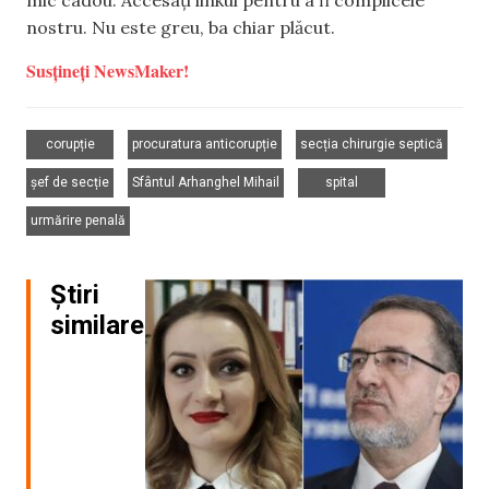
nostru. Nu este greu, ba chiar plăcut.
Susțineți NewsMaker!
,
,
,
corupție
procuratura anticorupție
secția chirurgie septică
,
,
,
șef de secție
Sfântul Arhanghel Mihail
spital
urmărire penală
Știri
similare