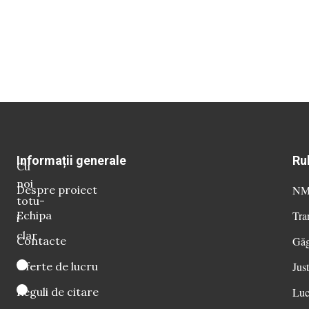
Informații generale
Ru
Cu
noi
Despre proiect
NM 
totu-
Echipa
Tra
i
clar
Contacte
Găg
Oferte de lucru
Just
Reguli de citare
Luc