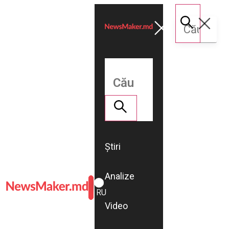
Știri
Analize
ROMÂNĂ
RU
Video