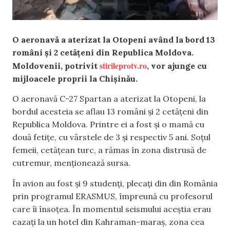
O aeronavă a aterizat la Otopeni având la bord 13
români și 2 cetățeni din Republica Moldova.
stirileprotv.ro
Moldovenii, potrivit
, vor ajunge cu
mijloacele proprii la Chișinău.
O aeronavă C-27 Spartan a aterizat la Otopeni, la
bordul acesteia se aflau 13 români și 2 cetățeni din
Republica Moldova. Printre ei a fost și o mamă cu
două fetițe, cu vârstele de 3 și respectiv 5 ani. Soțul
femeii, cetăţean turc, a rămas în zona distrusă de
cutremur, menționează sursa.
În avion au fost şi 9 studenți, plecați din din România
prin programul ERASMUS, împreună cu profesorul
care îi însoțea. În momentul seismului aceștia erau
cazați la un hotel din Kahraman-maraş, zona cea