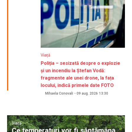
Viață
Poliția – sesizată despre o explozie
și un incendiu la Ștefan Vodă:
fragmente ale unei drone, la fața
locului, indică primele date FOTO
Mihaela Conovali
-
09 aug. 2026
13:30
Viață
Ce temperaturi vor fi săptămâna