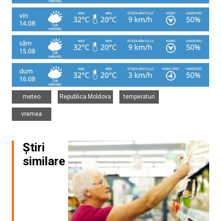
,
,
,
meteo
Republica Moldova
temperaturi
vremea
Știri
similare