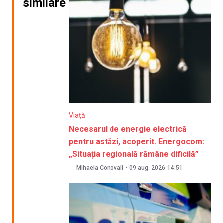
similare
Viață
Necesarul de energie electrică
pentru astăzi, acoperit. Energocom:
„Situația regională rămâne dificilă”
Mihaela Conovali
-
09 aug. 2026
14:51