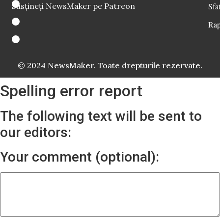
Susțineți NewsMaker pe Patreon
Sfat
Rap
© 2024 NewsMaker. Toate drepturile rezervate.
Spelling error report
The following text will be sent to
our editors:
Your comment (optional):