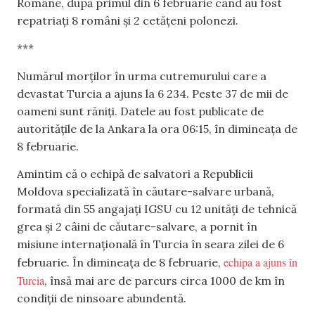
Române, după primul din 6 februarie când au fost
repatriați 8 români și 2 cetățeni polonezi.
***
Numărul morților în urma cutremurului care a
devastat Turcia a ajuns la 6 234. Peste 37 de mii de
oameni sunt răniți. Datele au fost publicate de
autoritățile de la Ankara la ora 06:15, în dimineața de
8 februarie.
Amintim că o echipă de salvatori a Republicii
Moldova specializată în căutare-salvare urbană,
formată din 55 angajați IGSU cu 12 unități de tehnică
grea și 2 câini de căutare-salvare, a pornit în
misiune internațională în Turcia în seara zilei de 6
echipa a ajuns în
februarie. În dimineața de 8 februarie,
Turcia
, însă mai are de parcurs circa 1000 de km în
condiții de ninsoare abundentă.