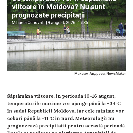
viitoare în Moldova? Nu sunt
prognozate precipitații
Mihaela Conovali
|
9 august, 2026
17:35
Максим Андреев, NewsMaker
Săptămâna viitoare, în perioada 10-16 august,
temperaturile maxime vor ajunge până la +34°C
în sudul Republicii Moldova, iar cele minime vor
coborî până la +11°C în nord. Meteorologii nu
prognozează precipitații pentru această perioadă.
Datele se regăsesc pe platforma Autorității de