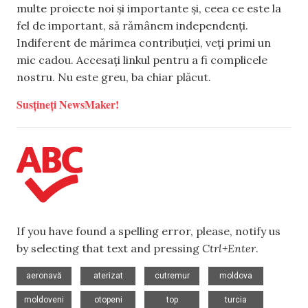
multe proiecte noi și importante și, ceea ce este la
fel de important, să rămânem independenți.
Indiferent de mărimea contribuției, veți primi un
mic cadou. Accesați linkul pentru a fi complicele
nostru. Nu este greu, ba chiar plăcut.
Susțineți NewsMaker!
If you have found a spelling error, please, notify us
by selecting that text and pressing
Ctrl+Enter
.
,
,
,
,
aeronavă
aterizat
cutremur
moldova
,
,
,
moldoveni
otopeni
top
turcia