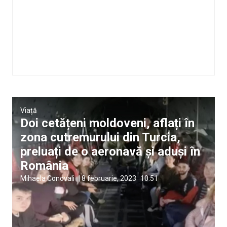
Viață
Doi cetățeni moldoveni, aflați în
zona cutremurului din Turcia,
preluați de o aeronavă și aduși în
România
Mihaela Conovali
|
8 februarie, 2023
10:51