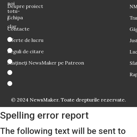
noi
Despre proiect
NM 
totu-
Echipa
Tra
i
clar
Contacte
Găg
Oferte de lucru
Just
Reguli de citare
Luc
Susțineți NewsMaker pe Patreon
Sfat
Rap
© 2024 NewsMaker. Toate drepturile rezervate.
Spelling error report
The following text will be sent to