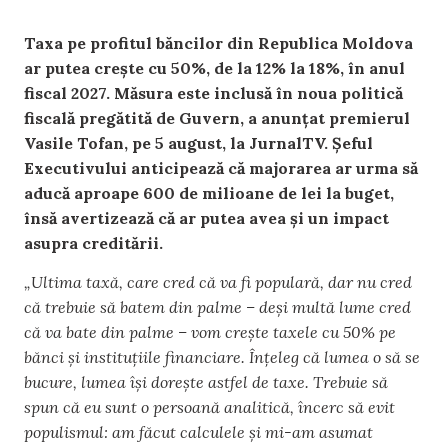
Taxa pe profitul băncilor din Republica Moldova
ar putea crește cu 50%, de la 12% la 18%, în anul
fiscal 2027. Măsura este inclusă în noua politică
fiscală pregătită de Guvern, a anunțat premierul
Vasile Tofan, pe 5 august, la JurnalTV. Șeful
Executivului anticipează că majorarea ar urma să
aducă aproape 600 de milioane de lei la buget,
însă avertizează că ar putea avea și un impact
asupra creditării.
„Ultima taxă, care cred că va fi populară, dar nu cred
că trebuie să batem din palme – deși multă lume cred
că va bate din palme – vom crește taxele cu 50% pe
bănci și instituțiile financiare. Înțeleg că lumea o să se
bucure, lumea își dorește astfel de taxe. Trebuie să
spun că eu sunt o persoană analitică, încerc să evit
populismul: am făcut calculele și mi-am asumat