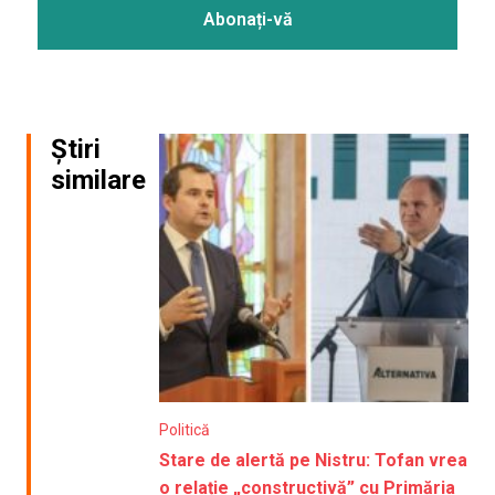
Știri
similare
Politică
Stare de alertă pe Nistru: Tofan vrea
o relație „constructivă” cu Primăria