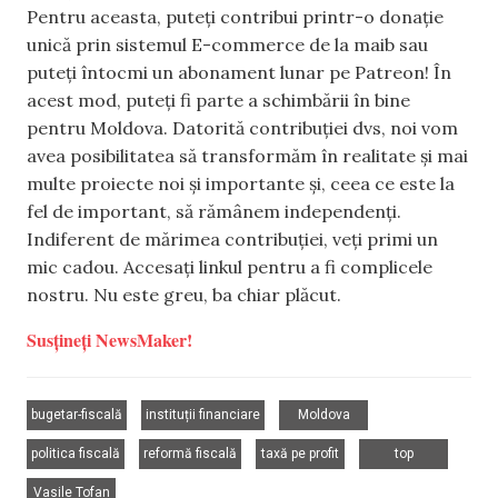
Pentru aceasta, puteți contribui printr-o donație
unică prin sistemul E-commerce de la maib sau
puteți întocmi un abonament lunar pe Patreon! În
acest mod, puteți fi parte a schimbării în bine
pentru Moldova. Datorită contribuției dvs, noi vom
avea posibilitatea să transformăm în realitate și mai
multe proiecte noi și importante și, ceea ce este la
fel de important, să rămânem independenți.
Indiferent de mărimea contribuției, veți primi un
mic cadou. Accesați linkul pentru a fi complicele
nostru. Nu este greu, ba chiar plăcut.
Susțineți NewsMaker!
,
,
,
bugetar-fiscală
instituții financiare
Moldova
,
,
,
,
politica fiscală
reformă fiscală
taxă pe profit
top
Vasile Tofan