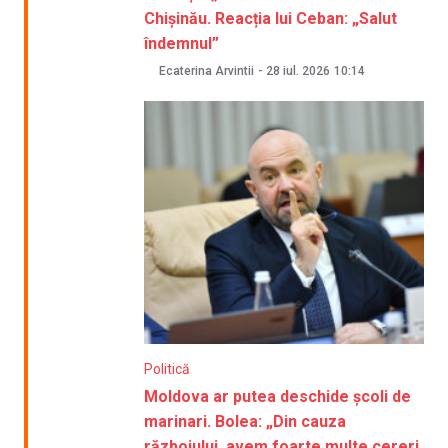
Chișinău. Reacția lui Ceban: „Salut
îndemnul”
Ecaterina Arvintii
-
28 iul. 2026
10:14
Politică
Moldova ar putea deschide școli de
marinari. Bolea: „Din cauza
războiului, avem foarte multe cereri