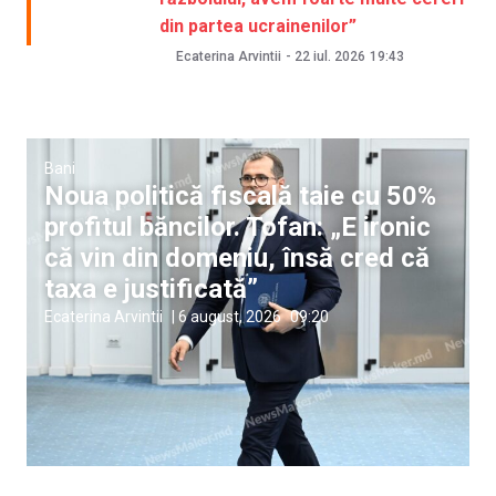
din partea ucrainenilor”
Ecaterina Arvintii
-
22 iul. 2026
19:43
Bani
Noua politică fiscală taie cu 50%
profitul băncilor. Tofan: „E ironic
că vin din domeniu, însă cred că
taxa e justificată”
Ecaterina Arvintii
|
6 august, 2026
09:20