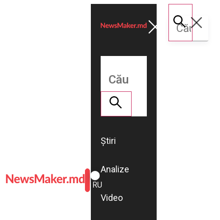
Știri
Analize
ROMÂNĂ
RU
Video