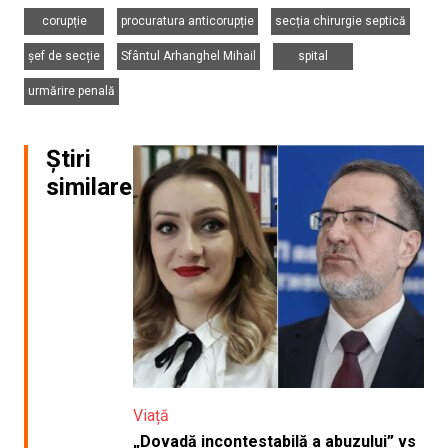
,
,
,
corupție
procuratura anticorupție
secția chirurgie septică
,
,
,
șef de secție
Sfântul Arhanghel Mihail
spital
urmărire penală
Știri
similare
Viață
„Dovadă incontestabilă a abuzului” vs