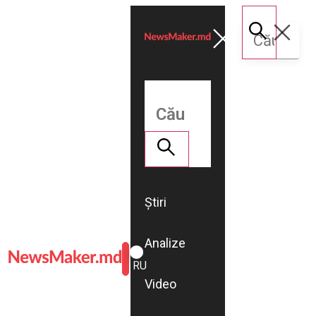
Știri
Analize
ROMÂNĂ
RU
Video