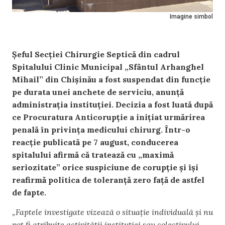
Imagine simbol
Șeful Secției Chirurgie Septică din cadrul
Spitalului Clinic Municipal „Sfântul Arhanghel
Mihail” din Chișinău a fost suspendat din funcție
pe durata unei anchete de serviciu, anunță
administrația instituției. Decizia a fost luată după
ce Procuratura Anticorupție a inițiat urmărirea
penală în privința medicului chirurg. Într-o
reacție publicată pe 7 august, conducerea
spitalului afirmă că tratează cu „maximă
seriozitate” orice suspiciune de corupție și își
reafirmă politica de toleranță zero față de astfel
de fapte.
„Faptele investigate vizează o situație individuală și nu
pot fi atribuite activității instituției sau colectivului