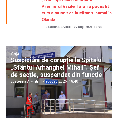
Premierul Vasile Tofan a povestit
cum a muncit ca bucătar și hamal în
Olanda
Ecaterina Arvintii
-
07 aug. 2026
13:04
Viață
Suspiciuni de corupție la Spitalul
„Sfântul Arhanghel Mihail”. Șef
de secție, suspendat din funcție
Ecaterina Arvintii
|
7 august, 2026
18:40