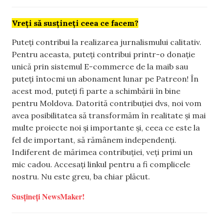
Vreți să susțineți ceea ce facem?
Puteți contribui la realizarea jurnalismului calitativ.
Pentru aceasta, puteți contribui printr-o donație
unică prin sistemul E-commerce de la maib sau
puteți întocmi un abonament lunar pe Patreon! În
acest mod, puteți fi parte a schimbării în bine
pentru Moldova. Datorită contribuției dvs, noi vom
avea posibilitatea să transformăm în realitate și mai
multe proiecte noi și importante și, ceea ce este la
fel de important, să rămânem independenți.
Indiferent de mărimea contribuției, veți primi un
mic cadou. Accesați linkul pentru a fi complicele
nostru. Nu este greu, ba chiar plăcut.
Susțineți NewsMaker!