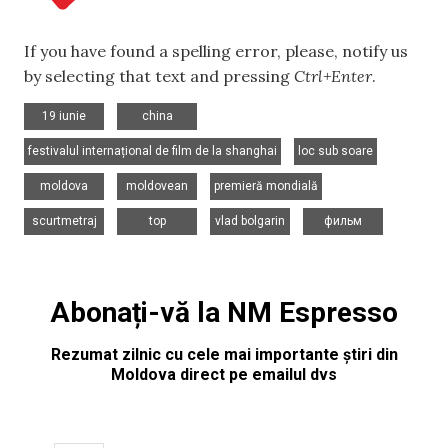
If you have found a spelling error, please, notify us
by selecting that text and pressing
Ctrl+Enter
.
,
,
19 iunie
china
,
,
festivalul internațional de film de la shanghai
loc sub soare
,
,
,
moldova
moldovean
premieră mondială
,
,
,
scurtmetraj
top
vlad bolgarin
фильм
Abonați-vă la NM Espresso
Rezumat zilnic cu cele mai importante știri din
Moldova direct pe emailul dvs