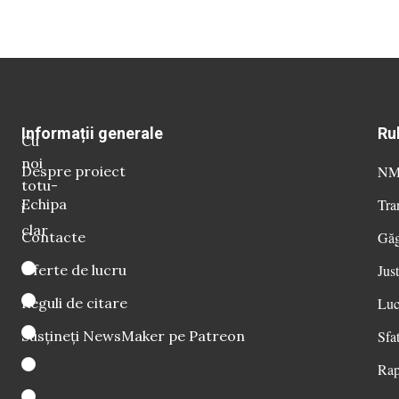
Informații generale
Ru
Cu
noi
Despre proiect
NM 
totu-
Echipa
Tra
i
clar
Contacte
Găg
Oferte de lucru
Just
Reguli de citare
Luc
Susțineți NewsMaker pe Patreon
Sfat
Rap