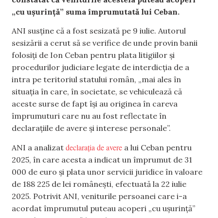
„cu ușurință” suma împrumutată lui Ceban.
ANI susține că a fost sesizată pe 9 iulie. Autorul
sesizării a cerut să se verifice de unde provin banii
folosiți de Ion Ceban pentru plata litigiilor și
procedurilor judiciare legate de interdicția de a
intra pe teritoriul statului român, „mai ales în
situația în care, în societate, se vehiculează că
aceste surse de fapt își au originea în careva
împrumuturi care nu au fost reflectate în
declarațiile de avere și interese personale”.
declarația de avere
ANI a analizat
a lui Ceban pentru
2025, în care acesta a indicat un împrumut de 31
000 de euro și plata unor servicii juridice în valoare
de 188 225 de lei românești, efectuată la 22 iulie
2025. Potrivit ANI, veniturile persoanei care i-a
acordat împrumutul puteau acoperi „cu ușurință”