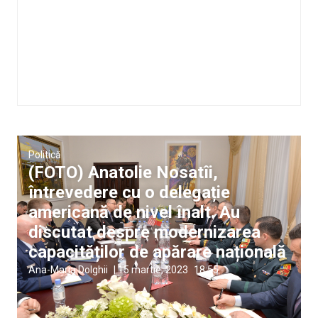
Politică
(FOTO) Anatolie Nosatîi,
întrevedere cu o delegație
americană de nivel înalt. Au
discutat despre modernizarea
capacităților de apărare națională
Ana-Maria Dolghii
|
15 martie, 2023
18:55