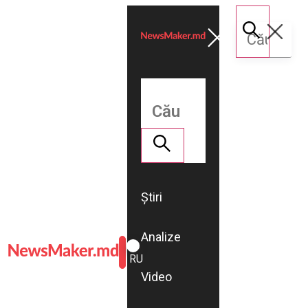
Știri
Analize
ROMÂNĂ
RU
Video