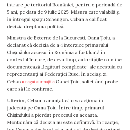
intrare pe teritoriul României, pentru o perioadă de
5 ani, pe data de 9 iulie 2025. Măsura este valabilă și
în întregul spațiu Schengen. Ceban a calificat
decizia drept una politică.
Ministra de Externe de la București, Oana Țoiu, a
declarat că decizia de a-i interzice primarului
Chișinăului accesul în România a fost luată în
contextul în care, de ceva timp, autoritățile române
documentează „legături complicate” ale acestuia cu
reprezentanți ai Federației Ruse. În aceiași zi,
a negat afirmațiile
Ceban
Oanei Țoiu, solicitând probe
care să i le confirme.
Ulterior, Ceban a anunțat că o va acționa în
judecată pe Oana Țoiu. Între timp, primarul
Chișinăului a pierdut procesul cu aceasta.
Menționăm că decizia nu este definitivă. În reacție,
Ion Ceban a declarat că a luat act de decizia primei