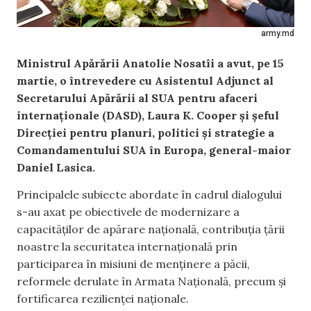
army.md
Ministrul Apărării Anatolie Nosatîi a avut, pe 15
martie, o întrevedere cu Asistentul Adjunct al
Secretarului Apărării al SUA pentru afaceri
internaționale (DASD), Laura K. Cooper și șeful
Direcției pentru planuri, politici și strategie a
Comandamentului SUA în Europa, general-maior
Daniel Lasica.
Principalele subiecte abordate în cadrul dialogului
s-au axat pe obiectivele de modernizare a
capacităților de apărare națională, contribuția țării
noastre la securitatea internațională prin
participarea în misiuni de menținere a păcii,
reformele derulate în Armata Națională, precum și
fortificarea rezilienței naționale.