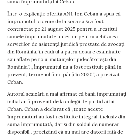
suma împrumutată lui Ceban.
Într-o explicație oferită ANI, Ion Ceban a spus că
împrumutul provine de la sora sa și a fost
contractat pe 21 august 2025 pentru a „restitui
sumele împrumutate anterior pentru achitarea
serviciilor de asistență juridică prestate de avocați
din România, în cadrul a patru dosare examinate
sau aflate pe rolul instanțelor judecătorești din
România”. „Împrumutul nu a fost restituit până în
prezent, termenul fiind până în 2030”, a precizat
Ceban.
Autorul sesizării a mai afirmat că banii împrumutați
inițial ar fi provenit de la colegii de partid ai lui
Ceban. Ceban a declarat că „toate aceste
împrumuturi au fost restituite integral, inclusiv din
suma împrumutată, dar și din soldul de numerar
disponibil”, precizând că nu mai are datorii față de