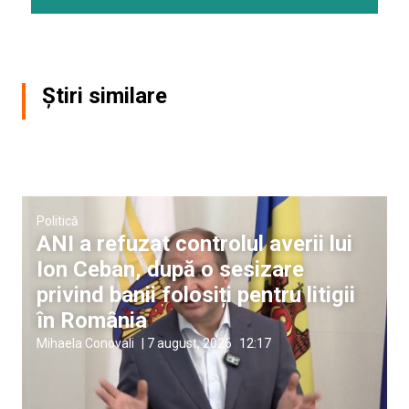
Știri similare
Politică
ANI a refuzat controlul averii lui
Ion Ceban, după o sesizare
privind banii folosiți pentru litigii
în România
Mihaela Conovali
|
7 august, 2026
12:17