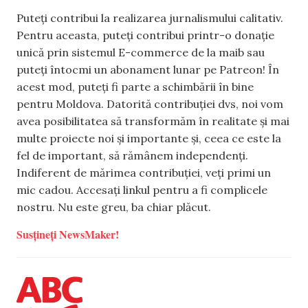
Puteți contribui la realizarea jurnalismului calitativ.
Pentru aceasta, puteți contribui printr-o donație
unică prin sistemul E-commerce de la maib sau
puteți întocmi un abonament lunar pe Patreon! În
acest mod, puteți fi parte a schimbării în bine
pentru Moldova. Datorită contribuției dvs, noi vom
avea posibilitatea să transformăm în realitate și mai
multe proiecte noi și importante și, ceea ce este la
fel de important, să rămânem independenți.
Indiferent de mărimea contribuției, veți primi un
mic cadou. Accesați linkul pentru a fi complicele
nostru. Nu este greu, ba chiar plăcut.
Susțineți NewsMaker!