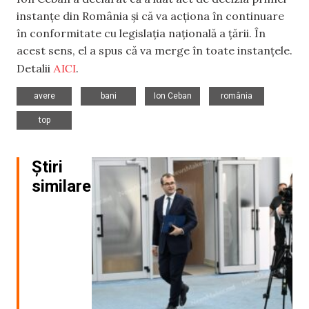
instanțe din România și că va acționa în continuare
în conformitate cu legislația națională a țării. În
acest sens, el a spus că va merge în toate instanțele.
AICI
Detalii
.
,
,
,
,
avere
bani
Ion Ceban
românia
top
Știri
similare