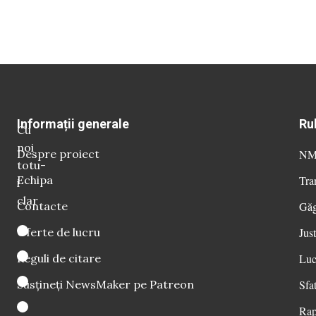
Informații generale
Ru
Cu
noi
Despre proiect
NM 
totu-
Echipa
Tra
i
clar
Contacte
Găg
Oferte de lucru
Just
Reguli de citare
Luc
Susțineți NewsMaker pe Patreon
Sfat
Rap