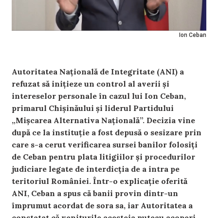
Ion Ceban
Autoritatea Națională de Integritate (ANI) a
refuzat să inițieze un control al averii și
intereselor personale în cazul lui Ion Ceban,
primarul Chișinăului și liderul Partidului
„Mişcarea Alternativa Naţională”. Decizia vine
după ce la instituție a fost depusă o sesizare prin
care s-a cerut verificarea sursei banilor folosiți
de Ceban pentru plata litigiilor și procedurilor
judiciare legate de interdicția de a intra pe
teritoriul României. Într-o explicație oferită
ANI, Ceban a spus că banii provin dintr-un
împrumut acordat de sora sa, iar Autoritatea a
constatat că veniturile acesteia puteau acoperi