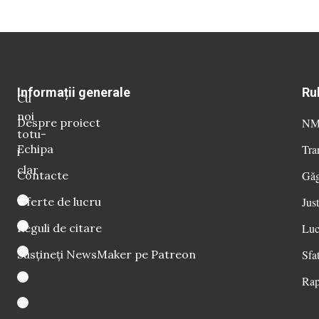
Informații generale
Ru
Cu
noi
Despre proiect
NM 
totu-
Echipa
Tra
i
clar
Contacte
Găg
Oferte de lucru
Just
Reguli de citare
Luc
Susțineți NewsMaker pe Patreon
Sfat
Rap