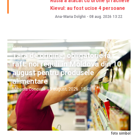
Rusia a atacat cu drone și rachete
Kievul: au fost ucise 4 persoane
Ana-Maria Dolghii
-
08 aug. 2026
13:22
Viață
Țara de origine, obligatorie la
raft: noi reguli în Moldova din 10
august pentru produsele
alimentare
Mihaela Conovali
|
9 august, 2026
15:48
foto simbol