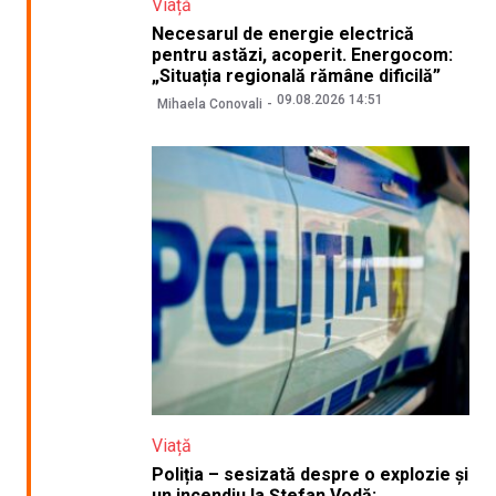
Viață
Necesarul de energie electrică
pentru astăzi, acoperit. Energocom:
„Situația regională rămâne dificilă”
09.08.2026 14:51
Mihaela Conovali
Viață
Poliția – sesizată despre o explozie și
un incendiu la Ștefan Vodă: