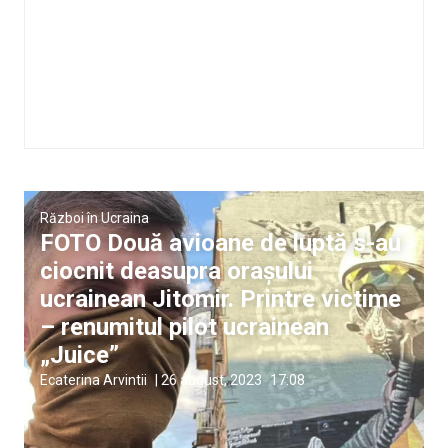
Război în Ucraina
FOTO Două avioane de luptă s-au
ciocnit deasupra orașului
ucrainean Jitomir. Printre victime
– renumitul pilot ucrainean
„Juice”
Ecaterina Arvintii
|
26 august, 2023
17:08