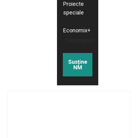
Proiecte
speciale
Economix+
Subcategorii
Susține
NM