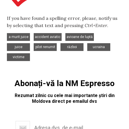
If you have found a spelling error, please, notify us
by selecting that text and pressing
Ctrl+Enter
.
,
,
,
a murit juice
accident aviatic
avioane de luptă
,
,
,
,
juice
pilot renumit
război
ucraina
victime
Abonați-vă la NM Espresso
Rezumat zilnic cu cele mai importante știri din
Moldova direct pe emailul dvs