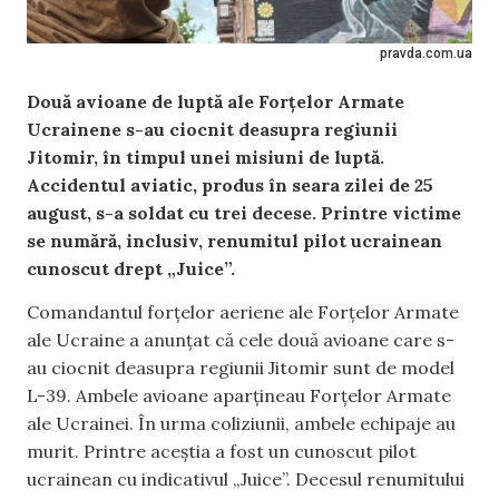
pravda.com.ua
Două avioane de luptă ale Forțelor Armate
Ucrainene s-au ciocnit deasupra regiunii
Jitomir, în timpul unei misiuni de luptă.
Accidentul aviatic, produs în seara zilei de 25
august, s-a soldat cu trei decese. Printre victime
se numără, inclusiv, renumitul pilot ucrainean
cunoscut drept „Juice”.
Comandantul forțelor aeriene ale Forțelor Armate
ale Ucraine a anunțat că cele două avioane care s-
au ciocnit deasupra regiunii Jitomir sunt de model
L-39. Ambele avioane aparțineau Forțelor Armate
ale Ucrainei. În urma coliziunii, ambele echipaje au
murit. Printre aceștia a fost un cunoscut pilot
ucrainean cu indicativul „Juice”. Decesul renumitului