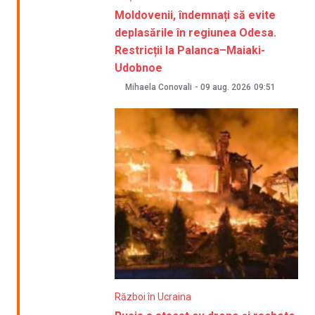
Moldovenii, îndemnați să evite
deplasările în regiunea Odesa.
Restricții la Palanca–Maiaki-
Udobnoe
Mihaela Conovali
-
09 aug. 2026
09:51
Război în Ucraina