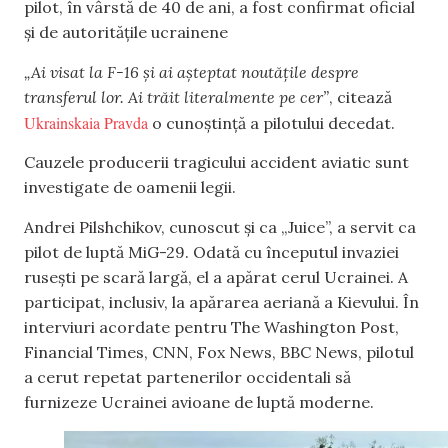
pilot, în vârstă de 40 de ani, a fost confirmat oficial
și de autoritățile ucrainene
„Ai visat la F-16 și ai așteptat noutățile despre
transferul lor. Ai trăit literalmente pe cer”
, citează
Ukrainskaia Pravda
o cunoștință a pilotului decedat.
Cauzele producerii tragicului accident aviatic sunt
investigate de oamenii legii.
Andrei Pilshchikov, cunoscut și ca „Juice”, a servit ca
pilot de luptă MiG-29. Odată cu începutul invaziei
rusești pe scară largă, el a apărat cerul Ucrainei. A
participat, inclusiv, la apărarea aeriană a Kievului. În
interviuri acordate pentru The Washington Post,
Financial Times, CNN, Fox News, BBC News, pilotul
a cerut repetat partenerilor occidentali să
furnizeze Ucrainei avioane de luptă moderne.