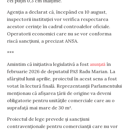
cel puțin 0,3 cm înălțime.
Agenția a declarat că, începând cu 10 august,
inspectorii instituției vor verifica respectarea
acestor cerințe în cadrul controalelor oficiale.
Operatorii economici care nu se vor conforma
riscă sancțiuni, a precizat ANSA.
***
anunțată
Amintim că inițiativa legislativă a fost
în
februarie 2026 de deputatul PAS Radu Marian. La
sfârșitul lunii aprilie, proiectul în acest sens a fost
votat în lectură finală. Reprezentanții Parlamentului
menționau că afișarea țării de origine va deveni
obligatorie pentru unitățile comerciale care au o
suprafață mai mare de 30 m².
Proiectul de lege prevede și sancțiuni
contravenționale pentru comercianții care nu vor