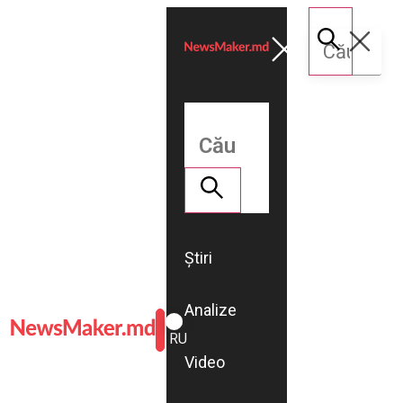
Știri
Analize
ROMÂNĂ
RU
Video