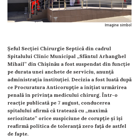
Imagine simbol
Șeful Secției Chirurgie Septică din cadrul
Spitalului Clinic Municipal „Sfântul Arhanghel
Mihail” din Chișinău a fost suspendat din funcție
pe durata unei anchete de serviciu, anunță
administrația instituției. Decizia a fost luată după
ce Procuratura Anticorupție a inițiat urmărirea
penală în privința medicului chirurg. Într-o
reacție publicată pe 7 august, conducerea
spitalului afirmă că tratează cu „maximă
seriozitate” orice suspiciune de corupție și își
reafirmă politica de toleranță zero față de astfel
de fapte.