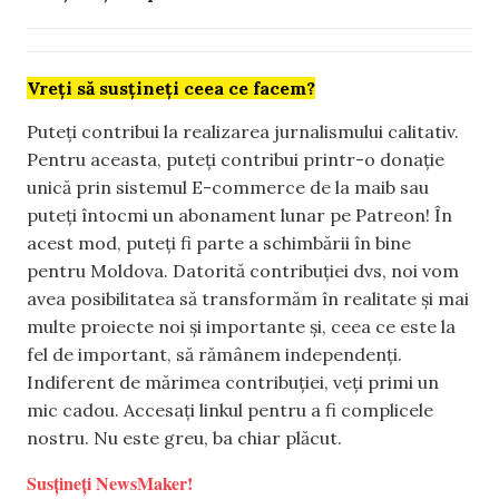
Vreți să susțineți ceea ce facem?
Puteți contribui la realizarea jurnalismului calitativ.
Pentru aceasta, puteți contribui printr-o donație
unică prin sistemul E-commerce de la maib sau
puteți întocmi un abonament lunar pe Patreon! În
acest mod, puteți fi parte a schimbării în bine
pentru Moldova. Datorită contribuției dvs, noi vom
avea posibilitatea să transformăm în realitate și mai
multe proiecte noi și importante și, ceea ce este la
fel de important, să rămânem independenți.
Indiferent de mărimea contribuției, veți primi un
mic cadou. Accesați linkul pentru a fi complicele
nostru. Nu este greu, ba chiar plăcut.
Susțineți NewsMaker!