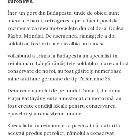
Euronews.
Într-un port din Budapesta, unde de obicei sunt
ancorate bărci, retragerea apei a făcut posibilă
recuperarea unei motociclete din cel de-al Doilea
Război Mondial. De asemenea, rămășițele a doi
soldați au fost extrase din albia noroioasă.
Volksbund a trimis la Budapesta un specialist în
reînhumări. Lângă rămășițele soldaților, care au fost
conservate de noroi, au fost găsite și numeroase
mine antitanc germane de tip Tellermine 35.
Deoarece nămolul de pe fundul Dunării, din zona
Piaței Batthyány, este amestecat cu motorină, au
fost create condiții ideale pentru conservarea
epavelor și a rămășițelor umane.
Specialistul în reînhumări a precizat că, datorită
acestui produs petrolier, nămolul a conservat