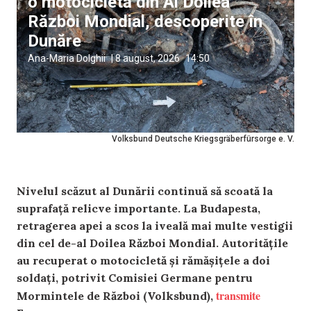
o motocicletă din Al Doilea
Război Mondial, descoperite în
Dunăre
Ana-Maria Dolghii
|
8 august, 2026
14:50
Volksbund Deutsche Kriegsgräberfürsorge e. V.
Nivelul scăzut al Dunării continuă să scoată la
suprafață relicve importante. La Budapesta,
retragerea apei a scos la iveală mai multe vestigii
din cel de-al Doilea Război Mondial. Autoritățile
au recuperat o motocicletă și rămășițele a doi
soldați, potrivit Comisiei Germane pentru
transmite
Mormintele de Război (Volksbund),