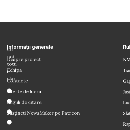
Informații generale
Ru
Cu
noi
Despre proiect
NM 
totu-
Echipa
Tra
i
clar
Contacte
Găg
Oferte de lucru
Just
Reguli de citare
Luc
Susțineți NewsMaker pe Patreon
Sfat
Rap