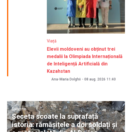
Viață
Elevii moldoveni au obținut trei
medalii la Olimpiada Internațională
de Inteligență Artificială din
Kazahstan
Ana-Maria Dolghii
-
08 aug. 2026
11:40
Externe
Seceta scoate la suprafață
istoria: rămășițele a doi soldați și