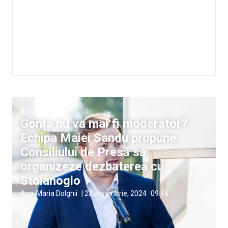
Alegeri 2024
Gonța nu va mai fi moderator?
Echipa Maiei Sandu propune
Consiliului de Presă să
organizeze dezbaterea cu
Stoianoglo
Ana-Maria Dolghii
|
23 octombrie, 2024
09:46