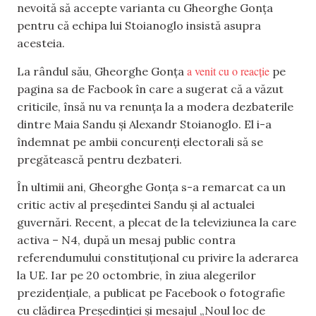
nevoită să accepte varianta cu Gheorghe Gonța
pentru că echipa lui Stoianoglo insistă asupra
acesteia.
a venit cu o reacție
La rândul său, Gheorghe Gonța
pe
pagina sa de Facbook în care a sugerat că a văzut
criticile, însă nu va renunța la a modera dezbaterile
dintre Maia Sandu și Alexandr Stoianoglo. El i-a
îndemnat pe ambii concurenți electorali să se
pregătească pentru dezbateri.
În ultimii ani, Gheorghe Gonța s-a remarcat ca un
critic activ al președintei Sandu și al actualei
guvernări. Recent, a plecat de la televiziunea la care
activa – N4, după un mesaj public contra
referendumului constituțional cu privire la aderarea
la UE. Iar pe 20 octombrie, în ziua alegerilor
prezidențiale, a publicat pe Facebook o fotografie
cu clădirea Președinției și mesajul „Noul loc de