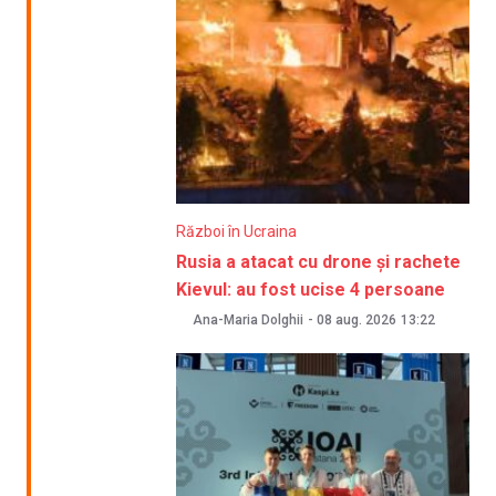
Război în Ucraina
Rusia a atacat cu drone și rachete
Kievul: au fost ucise 4 persoane
Ana-Maria Dolghii
-
08 aug. 2026
13:22