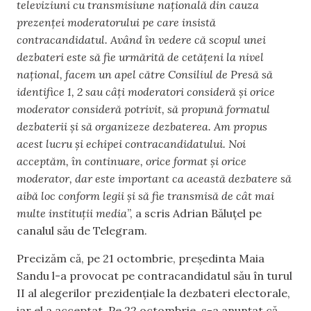
televiziuni cu transmisiune națională din cauza
prezenței moderatorului pe care insistă
contracandidatul. Având în vedere că scopul unei
dezbateri este să fie urmărită de cetățeni la nivel
național, facem un apel către Consiliul de Presă să
identifice 1, 2 sau câți moderatori consideră și orice
moderator consideră potrivit, să propună formatul
dezbaterii și să organizeze dezbaterea. Am propus
acest lucru și echipei contracandidatului. Noi
acceptăm, în continuare, orice format și orice
moderator, dar este important ca această dezbatere să
aibă loc conform legii și să fie transmisă de cât mai
multe instituții media
”, a scris Adrian Băluțel pe
canalul său de Telegram.
Precizăm că, pe 21 octombrie, președinta Maia
Sandu l-a provocat pe contracandidatul său în turul
II al alegerilor prezidențiale la dezbateri electorale,
iar el a acceptat. Pe 22 octombrie, s-a anunțat că