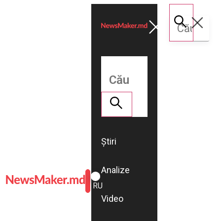
Știri
Analize
ROMÂNĂ
RU
Video