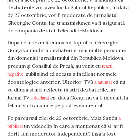
dezbaterile vor avea loc la Palatul Republicii, în data
de 27 octombrie, vor fi moderate de jurnalistul
Gheorghe Gonța, iar transmisiunea va fi asigurată
de compania de stat Teleradio-Moldova.
După ce a devenit cunoscut faptul că Gheorghe
Gonța va modera dezbaterile, mai multe persoane
din domeniul jurnalismului din Republica Moldova,
reacții
precum și Consiliul de Presă, au venit cu
negative
, subliniind că acesta a încălcat normele
a anunțat
deontologice anterior. Ulterior, TV8
că nu
va difuza și nici reflecta în știri dezbaterile, iar
a declarat
Jurnal TV
că, dacă Gonța nu va fi înlocuit, la
fel, nu va transmite pe post evenimentul.
a
Pe parcursul zilei de 22 octombrie, Maia Sandu
publicat
un videoclip în care a menționat că și-ar fi
dorit „un moderator independent”, însă a fost