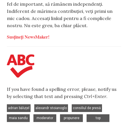
fel de important, să rămânem independenți.
Indiferent de mărimea contribuției, veți primi un
mic cadou. Accesați linkul pentru a fi complicele
nostru. Nu este greu, ba chiar plăcut.
Susțineți NewsMaker!
If you have found a spelling error, please, notify us
by selecting that text and pressing
Ctrl+Enter
.
,
,
,
adrian băluțel
alexandr stoianoglo
consiliul de presă
,
,
,
maia sandu
moderator
propunere
top