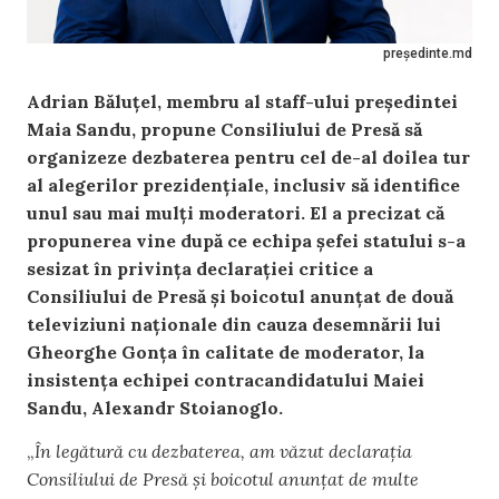
președinte.md
Adrian Băluțel, membru al staff-ului președintei
Maia Sandu, propune Consiliului de Presă să
organizeze dezbaterea pentru cel de-al doilea tur
al alegerilor prezidențiale, inclusiv să identifice
unul sau mai mulți moderatori. El a precizat că
propunerea vine după ce echipa șefei statului s-a
sesizat în privința declarației critice a
Consiliului de Presă și boicotul anunțat de două
televiziuni naționale din cauza desemnării lui
Gheorghe Gonța în calitate de moderator, la
insistența echipei contracandidatului Maiei
Sandu, Alexandr Stoianoglo.
„
În legătură cu dezbaterea, am văzut declarația
Consiliului de Presă și boicotul anunțat de multe