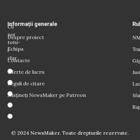
Informații generale
Ru
Cu
noi
Despre proiect
NM 
totu-
Echipa
Tra
i
clar
Contacte
Găg
Oferte de lucru
Just
Reguli de citare
Luc
Susțineți NewsMaker pe Patreon
Sfat
Rap
© 2024 NewsMaker. Toate drepturile rezervate.