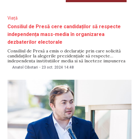
Viață
Consiliul de Presă cere candidaților să respecte
independența mass-media în organizarea
dezbaterilor electorale
Consiliul de Presă a emis o declarație prin care solicită
candidaților la alegerile prezidențiale să respecte
independența instituțiilor media și să înceteze impunerea
condițiilor privind desfășurarea dezbaterilor electorale din
Anatol Cibotari
-
23 oct. 2024
14:48
turul al doilea. Consiliul subliniază că orice imixtiune în
activitatea media contravine legislației și normelor
deontologice jurnalistice. În declarație se arată