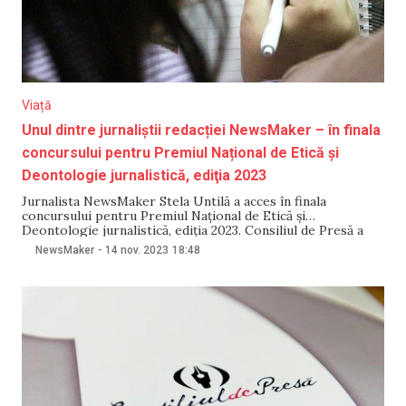
Viață
Unul dintre jurnaliștii redacției NewsMaker – în finala
concursului pentru Premiul Național de Etică şi
Deontologie jurnalistică, ediţia 2023
Jurnalista NewsMaker Stela Untilă a acces în finala
concursului pentru Premiul Național de Etică şi
Deontologie jurnalistică, ediţia 2023. Consiliul de Presă a
anunțat pe 14 noiembrie finaliștii: două dintre cele șase
NewsMaker
-
14 nov. 2023
18:48
instituții mass-media nominalizate și trei din cei șase
jurnaliști nominalizați. Câștigătorul va fi anunțat la Forumul
Mass-Media 2023