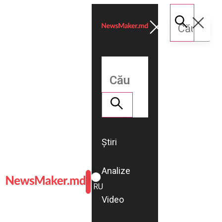
Știri
Analize
ROMÂNĂ
RU
Video