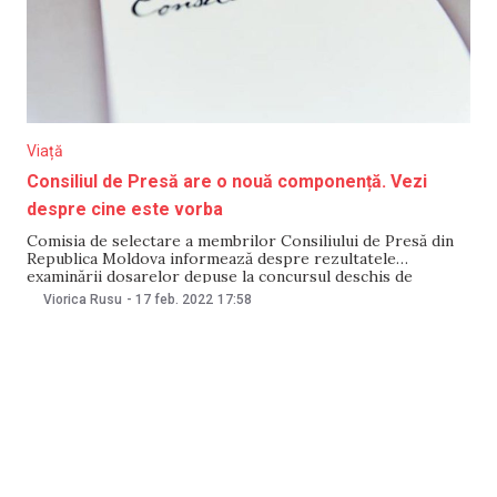
Viață
Consiliul de Presă are o nouă componență. Vezi
despre cine este vorba
Comisia de selectare a membrilor Consiliului de Presă din
Republica Moldova informează despre rezultatele
examinării dosarelor depuse la concursul deschis de
alegere a membrilor Consiliului de Presă pentru următorii
Viorica Rusu
-
17 feb. 2022
17:58
doi ani. Astfel, în componenţa Consiliului de Presă pentru
perioada februarie 2022 – februarie 2024 au fost aleşi
reprezentanţi ai mediului