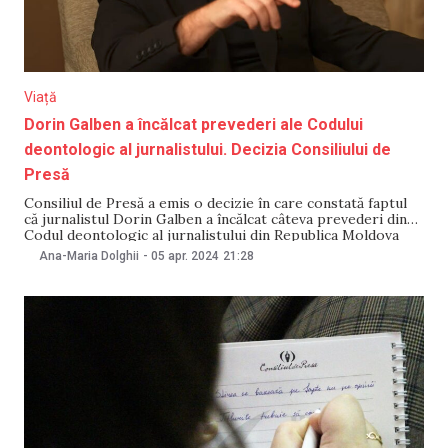
Viață
Dorin Galben a încălcat prevederi ale Codului
deontologic al jurnalistului. Decizia Consiliului de
Presă
Consiliul de Presă a emis o decizie în care constată faptul
că jurnalistul Dorin Galben a încălcat câteva prevederi din
Codul deontologic al jurnalistului din Republica Moldova
într-una din emisiunile de pe canalul său de YouTube.
Ana-Maria Dolghii
-
05 apr. 2024
21:28
Acestea vizează colectarea și tratamentul informației,
verificarea faptelor, protecția persoanelor în situații
vulnerabile. Decizia