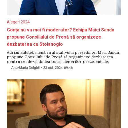
Alegeri 2024
Gonța nu va mai fi moderator? Echipa Maiei Sandu
propune Consiliului de Presă să organizeze
dezbaterea cu Stoianoglo
Adrian Băluțel, membru al staff-ului președintei Maia Sandu,
propune Consiliului de Presă să organizeze dezbaterea
pentru cel de-al doilea tur al alegerilor prezidențiale,
inclusiv să identifice unul sau mai mulți moderatori. El a
Ana-Maria Dolghii
-
23 oct. 2024
09:46
precizat că propunerea vine după ce echipa șefei statului s-
a sesizat în privința declarației critice a Consiliului