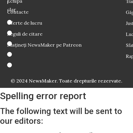
Echipa
Tra
i
clar
Contacte
Găg
Oferte de lucru
Just
Reguli de citare
Luc
Susțineți NewsMaker pe Patreon
Sfat
Rap
© 2024 NewsMaker. Toate drepturile rezervate.
Spelling error report
The following text will be sent to
our editors: