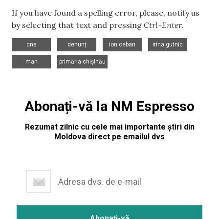
If you have found a spelling error, please, notify us
by selecting that text and pressing
Ctrl+Enter
.
,
,
,
,
cna
denunț
ion ceban
irina gutnic
,
man
primăria chișinău
Abonați-vă la NM Espresso
Rezumat zilnic cu cele mai importante știri din
Moldova direct pe emailul dvs