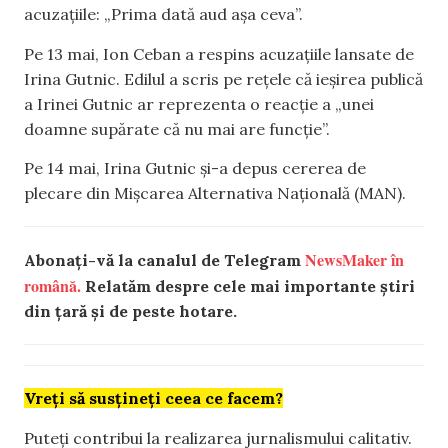
acuzațiile: „Prima dată aud așa ceva”.
Pe 13 mai, Ion Ceban a respins acuzațiile lansate de
Irina Gutnic. Edilul a scris pe rețele că ieșirea publică
a Irinei Gutnic ar reprezenta o reacție a „unei
doamne supărate că nu mai are funcție”.
Pe 14 mai, Irina Gutnic și-a depus cererea de
plecare din Mișcarea Alternativa Națională (MAN).
NewsMaker în
Abonați-vă la canalul de Telegram
română.
Relatăm despre cele mai importante știri
din țară și de peste hotare.
Vreți să susțineți ceea ce facem?
Puteți contribui la realizarea jurnalismului calitativ.