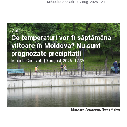
Mihaela Conovali
-
07 aug. 2026
12:17
Viață
Ce temperaturi vor fi săptămâna
viitoare în Moldova? Nu sunt
prognozate precipitații
Mihaela Conovali
|
9 august, 2026
17:35
Максим Андреев, NewsMaker