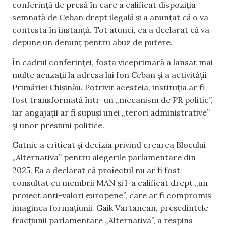
conferință de presă în care a calificat dispoziția
semnată de Ceban drept ilegală și a anunțat că o va
contesta în instanță. Tot atunci, ea a declarat că va
depune un denunț pentru abuz de putere.
În cadrul conferinței, fosta viceprimară a lansat mai
multe acuzații la adresa lui Ion Ceban și a activității
Primăriei Chișinău. Potrivit acesteia, instituția ar fi
fost transformată într-un „mecanism de PR politic”,
iar angajații ar fi supuși unei „terori administrative”
și unor presiuni politice.
Gutnic a criticat și decizia privind crearea Blocului
„Alternativa” pentru alegerile parlamentare din
2025. Ea a declarat că proiectul nu ar fi fost
consultat cu membrii MAN și l-a calificat drept „un
proiect anti-valori europene”, care ar fi compromis
imaginea formațiunii. Gaik Vartanean, președintele
fracțiunii parlamentare „Alternativa”, a respins