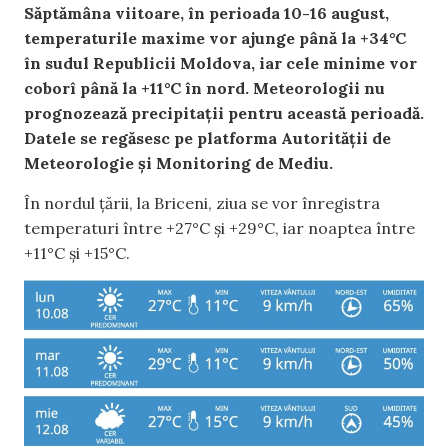
Săptămâna viitoare, în perioada 10-16 august,
temperaturile maxime vor ajunge până la +34°C
în sudul Republicii Moldova, iar cele minime vor
coborî până la +11°C în nord. Meteorologii nu
prognozează precipitații pentru această perioadă.
Datele se regăsesc pe platforma Autorității de
Meteorologie și Monitoring de Mediu.
În nordul țării, la Briceni, ziua se vor înregistra
temperaturi între +27°C și +29°C, iar noaptea între
+11°C și +15°C.