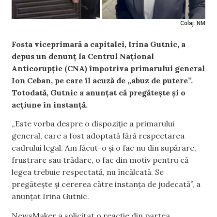
Colaj: NM
Fosta viceprimară a capitalei, Irina Gutnic, a
depus un denunț la Centrul Național
Anticorupție (CNA) împotriva primarului general
Ion Ceban, pe care îl acuză de „abuz de putere”.
Totodată, Gutnic a anunțat că pregătește și o
acțiune în instanță.
„Este vorba despre o dispoziție a primarului
general, care a fost adoptată fără respectarea
cadrului legal. Am făcut-o și o fac nu din supărare,
frustrare sau trădare, o fac din motiv pentru că
legea trebuie respectată, nu încălcată. Se
pregătește și cererea către instanța de judecată”, a
anunțat Irina Gutnic.
NewsMaker a solicitat o reacție din partea