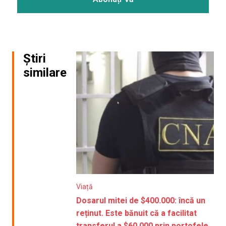
Știri
similare
Viață
Dosarul mitei de $400.000: încă un
reținut. Este bănuit că a facilitat
transferul a $60.000 prin portofele