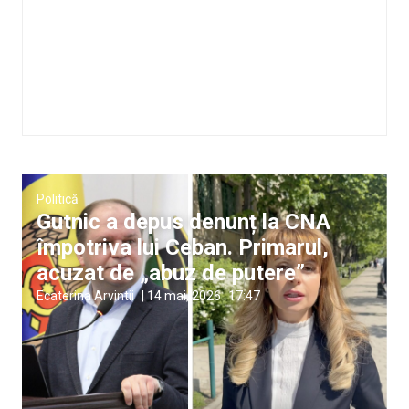
Politică
Gutnic a depus denunț la CNA
împotriva lui Ceban. Primarul,
acuzat de „abuz de putere”
Ecaterina Arvintii
|
14 mai, 2026
17:47