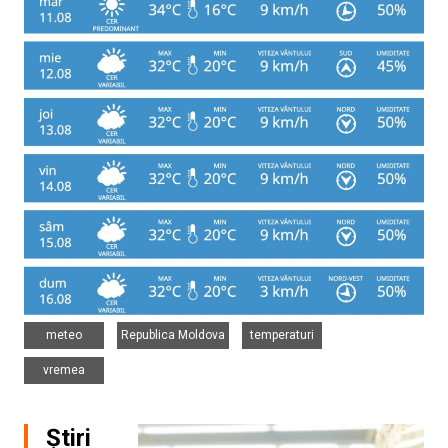
,
,
,
meteo
Republica Moldova
temperaturi
vremea
Știri