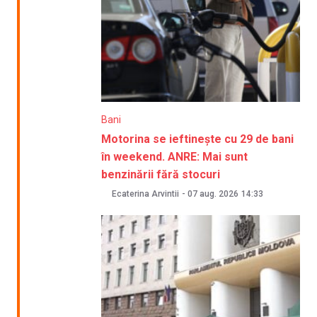
Bani
Motorina se ieftinește cu 29 de bani
în weekend. ANRE: Mai sunt
benzinării fără stocuri
Ecaterina Arvintii
-
07 aug. 2026
14:33