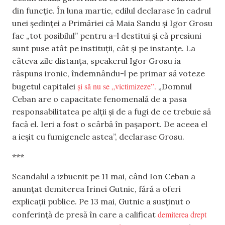
din funcție. În luna martie, edilul declarase în cadrul
unei ședinței a Primăriei că Maia Sandu și Igor Grosu
fac „tot posibilul” pentru a-l destitui și că presiuni
sunt puse atât pe instituții, cât și pe instanțe. La
câteva zile distanța, speakerul Igor Grosu ia
răspuns ironic, îndemnându-l pe primar să voteze
și să nu se „victimizeze”.
bugetul capitalei
„Domnul
Ceban are o capacitate fenomenală de a pasa
responsabilitatea pe alții și de a fugi de ce trebuie să
facă el. Ieri a fost o scârbă în pașaport. De aceea el
a ieșit cu fumigenele astea”, declarase Grosu.
***
Scandalul a izbucnit pe 11 mai, când Ion Ceban a
anunțat demiterea Irinei Gutnic, fără a oferi
explicații publice. Pe 13 mai, Gutnic a susținut o
demiterea drept
conferință de presă în care a calificat