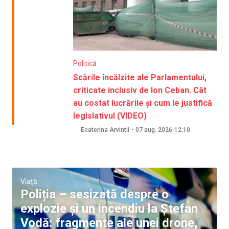
Politică
Scările încălzite ale Parlamentului,
criticate inclusiv de Ion Ceban. Cât
au costat lucrările și cum le justifică
legislativul (VIDEO)
Ecaterina Arvintii
-
07 aug. 2026
12:10
Viață
Poliția – sesizată despre o
explozie și un incendiu la Ștefan
Vodă: fragmente ale unei drone,