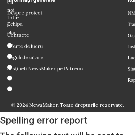
Cu
noi
Despre proiect
NM 
totu-
Echipa
Tra
i
clar
Contacte
Găg
Oferte de lucru
Just
Reguli de citare
Luc
Susțineți NewsMaker pe Patreon
Sfat
Rap
© 2024 NewsMaker. Toate drepturile rezervate.
Spelling error report