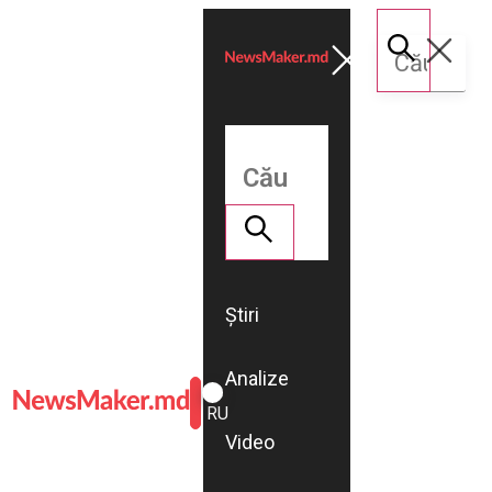
Știri
Analize
ROMÂNĂ
RU
Video