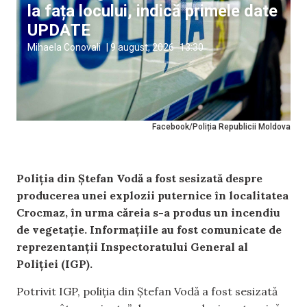
la fața locului, indică primele date
UPDATE
Mihaela Conovali
|
9 august, 2026
13:30
Facebook/Poliția Republicii Moldova
Poliția din Ștefan Vodă a fost sesizată despre
producerea unei explozii puternice în localitatea
Crocmaz, în urma căreia s-a produs un incendiu
de vegetație. Informațiile au fost comunicate de
reprezentanții Inspectoratului General al
Poliției (IGP).
Potrivit IGP, poliția din Ștefan Vodă a fost sesizată