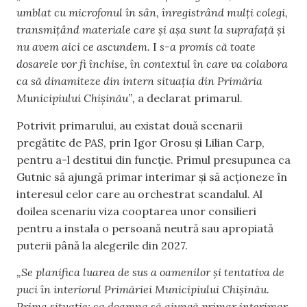
umblat cu microfonul în sân, înregistrând mulți colegi,
transmițând materiale care și așa sunt la suprafață și
nu avem aici ce ascundem.
I
s-a promis că toate
dosarele vor fi închise, în contextul în care va colabora
ca să dinamiteze din intern situația din Primăria
Municipiului Chișinău”,
a declarat primarul.
Potrivit primarului, au existat două scenarii
pregătite de PAS, prin Igor Grosu și Lilian Carp,
pentru a-l destitui din funcție. Primul presupunea ca
Gutnic să ajungă primar interimar și să acționeze în
interesul celor care au orchestrat scandalul. Al
doilea scenariu viza cooptarea unor consilieri
pentru a instala o persoană neutră sau apropiată
puterii până la alegerile din 2027.
„Se planifica luarea de sus a oamenilor și tentativa de
puci în interiorul Primăriei Municipiului Chișinău.
Prima situație: ca doamna să ajungă primar interimar