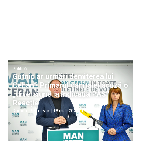
Politică
Gutnic ar urmări demiterea lui
Ceban? Primarul capitalei acuză o
„diversiune la indicația PAS”.
Reacție
Dumitru Petruleac
|
18 mai, 2026
13:58