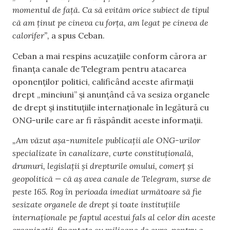
momentul de față. Ca să evităm orice subiect de tipul
că am ținut pe cineva cu forța, am legat pe cineva de
calorifer”,
a spus Ceban.
Ceban a mai respins acuzațiile conform cărora ar
finanța canale de Telegram pentru atacarea
oponenților politici, calificând aceste afirmații
drept „minciuni” și anunțând că va sesiza organele
de drept și instituțiile internaționale în legătură cu
ONG-urile care ar fi răspândit aceste informații.
„Am văzut așa-numitele publicații ale ONG-urilor
specializate în canalizare, curte constituțională,
drumuri, legislații și drepturile omului, comerț și
geopolitică — că aș avea canale de Telegram, surse de
peste 165. Rog în perioada imediat următoare să fie
sesizate organele de drept și toate instituțiile
internaționale pe faptul acestui fals al celor din aceste