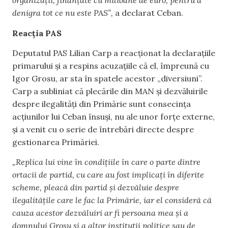
organizații, finanțate cu milioane de euro, pentru a
denigra tot ce nu este PAS”,
a declarat Ceban.
Reacția PAS
Deputatul PAS Lilian Carp a reacționat la declarațiile
primarului și a respins acuzațiile că el, împreună cu
Igor Grosu, ar sta în spatele acestor „diversiuni”.
Carp a subliniat că plecările din MAN și dezvăluirile
despre ilegalități din Primărie sunt consecința
acțiunilor lui Ceban însuși, nu ale unor forțe externe,
și a venit cu o serie de întrebări directe despre
gestionarea Primăriei.
„Replica lui vine în condițiile în care o parte dintre
ortacii de partid, cu care au fost implicați în diferite
scheme, pleacă din partid și dezvăluie despre
ilegalitățile care le fac la Primărie, iar el consideră că
cauza acestor dezvăluiri ar fi persoana mea și a
domnului Grosu și a altor instituții politice sau de