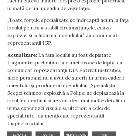
„acum câteva minute” despre o explozie puternică,
urmată de un incendiu de vegetație.
„Toate forțele specializate se îndreaptă acum la fața
locului pentru a stabili circumstanțele, cauza
exploziei și lichidarea incendiului”, au comunicat
reprezentanții IGP.
Actualizare:
La fața locului au fost depistate
fragmente, preliminar, ale unei drone de luptă, au
comunicat reprezentanții IGP. Potrivit instituției,
nicio persoană nu a avut de suferit în urma căderii
obiectului și producerii incendiului. „Specialiștii
Secției tehnico-explozivă a Poliției se deplasează la
locul incidentului și ne vor oferi mai multe detalii în
urma expertizei vizuale și, ulterior, a celei de
specialitate”, au menționat reprezentanții
Inspectoratului.
,
,
,
explozie
poliția
Ștefan vodă
top