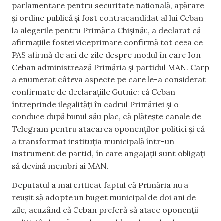
parlamentare pentru securitate națională, apărare
și ordine publică și fost contracandidat al lui Ceban
la alegerile pentru Primăria Chișinău, a declarat că
afirmațiile fostei viceprimare confirmă tot ceea ce
PAS afirmă de ani de zile despre modul în care Ion
Ceban administrează Primăria și partidul MAN. Carp
a enumerat câteva aspecte pe care le-a considerat
confirmate de declarațiile Gutnic: că Ceban
întreprinde ilegalități în cadrul Primăriei și o
conduce după bunul său plac, că plătește canale de
Telegram pentru atacarea oponenților politici și că
a transformat instituția municipală într-un
instrument de partid, în care angajații sunt obligați
să devină membri ai MAN.
Deputatul a mai criticat faptul că Primăria nu a
reușit să adopte un buget municipal de doi ani de
zile, acuzând că Ceban preferă să atace oponenții