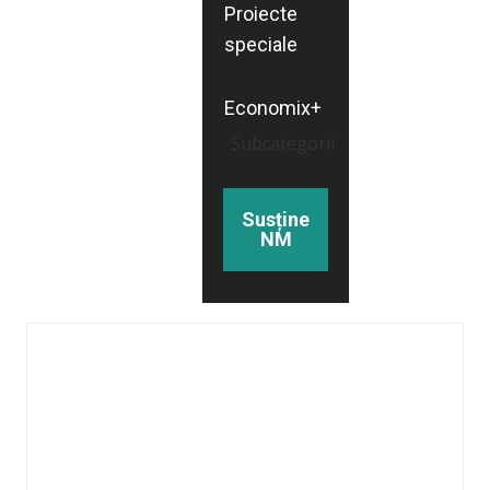
Proiecte
speciale
Economix+
Subcategorii
Susține
NM