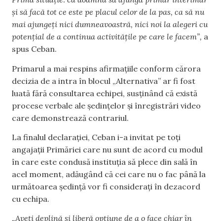
și să facă tot ce este pe placul celor de la pas, ca să nu
mai ajungeți nici dumneavoastră, nici noi la alegeri cu
potențial de a continua activitățile pe care le facem”,
a
spus Ceban.
Primarul a mai respins afirmațiile conform cărora
decizia de a intra în blocul „Alternativa” ar fi fost
luată fără consultarea echipei, susținând că există
procese verbale ale ședințelor și înregistrări video
care demonstrează contrariul.
La finalul declarației, Ceban i-a invitat pe toți
angajații Primăriei care nu sunt de acord cu modul
în care este condusă instituția să plece din sală în
acel moment, adăugând că cei care nu o fac până la
următoarea ședință vor fi considerați în dezacord
cu echipa.
„Aveți deplină și liberă opțiune de a o face chiar în