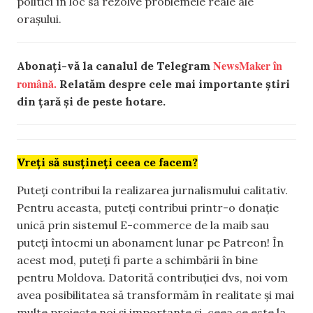
politici în loc să rezolve problemele reale ale
orașului.
NewsMaker în
Abonați-vă la canalul de Telegram
română.
Relatăm despre cele mai importante știri
din țară și de peste hotare.
Vreți să susțineți ceea ce facem?
Puteți contribui la realizarea jurnalismului calitativ.
Pentru aceasta, puteți contribui printr-o donație
unică prin sistemul E-commerce de la maib sau
puteți întocmi un abonament lunar pe Patreon! În
acest mod, puteți fi parte a schimbării în bine
pentru Moldova. Datorită contribuției dvs, noi vom
avea posibilitatea să transformăm în realitate și mai
multe proiecte noi și importante și, ceea ce este la