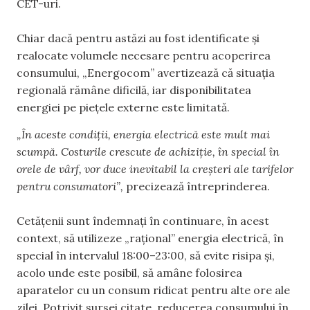
CET-uri.
Chiar dacă pentru astăzi au fost identificate și
realocate volumele necesare pentru acoperirea
consumului, „Energocom” avertizează că situația
regională rămâne dificilă, iar disponibilitatea
energiei pe piețele externe este limitată.
„În aceste condiții, energia electrică este mult mai
scumpă. Costurile crescute de achiziție, în special în
orele de vârf, vor duce inevitabil la creșteri ale tarifelor
pentru consumatori”,
precizează întreprinderea.
Cetățenii sunt îndemnați în continuare, în acest
context, să utilizeze „rațional” energia electrică, în
special în intervalul 18:00–23:00, să evite risipa și,
acolo unde este posibil, să amâne folosirea
aparatelor cu un consum ridicat pentru alte ore ale
zilei. Potrivit sursei citate, reducerea consumului în