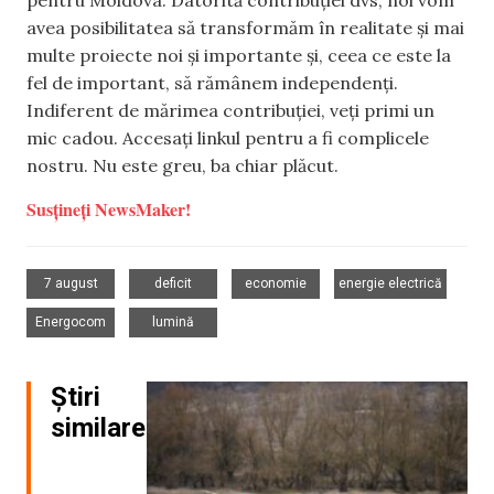
avea posibilitatea să transformăm în realitate și mai
multe proiecte noi și importante și, ceea ce este la
fel de important, să rămânem independenți.
Indiferent de mărimea contribuției, veți primi un
mic cadou. Accesați linkul pentru a fi complicele
nostru. Nu este greu, ba chiar plăcut.
Susțineți NewsMaker!
,
,
,
,
7 august
deficit
economie
energie electrică
,
Energocom
lumină
Știri
similare