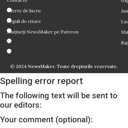
Găg
Oferte de lucru
Just
Reguli de citare
Luc
Susțineți NewsMaker pe Patreon
Sfat
Rap
© 2024 NewsMaker. Toate drepturile rezervate.
Spelling error report
The following text will be sent to
our editors:
Your comment (optional):