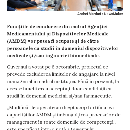
Andrei Mardari / NewsMaker
Funcțiile de conducere din cadrul Agenției
Medicamentului și Dispozitivelor Medicale
(AMDM) vor putea fi ocupate și de către
persoanele cu studii în domeniul dispozitivelor
medicale și/sau ingineriei biomedicale.
Guvernul a votat pe 6 octombrie, proiectul ce
prevede excluderea limitelor de angajare la nivel
managerial în cadrul instituției. Până în prezent, la
aceste funcții erau acceptați doar candidații cu
studii în domeniul medicinii și/sau farmaceutic.
„Modificările operate au drept scop fortificarea
capacităților AMDM și îmbunătățirea proceselor de
management în toate domeniile de competență”,
este specificat într-o notă a Guvernului.