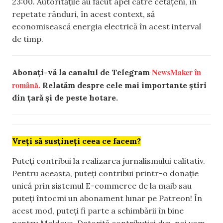
23:00. Autoritățile au făcut apel către cetățeni, în
repetate rânduri, în acest context, să
economisească energia electrică în acest interval
de timp.
NewsMaker în
Abonați-vă la canalul de Telegram
română.
Relatăm despre cele mai importante știri
din țară și de peste hotare.
Vreți să susțineți ceea ce facem?
Puteți contribui la realizarea jurnalismului calitativ.
Pentru aceasta, puteți contribui printr-o donație
unică prin sistemul E-commerce de la maib sau
puteți întocmi un abonament lunar pe Patreon! În
acest mod, puteți fi parte a schimbării în bine
pentru Moldova. Datorită contribuției dvs, noi vom