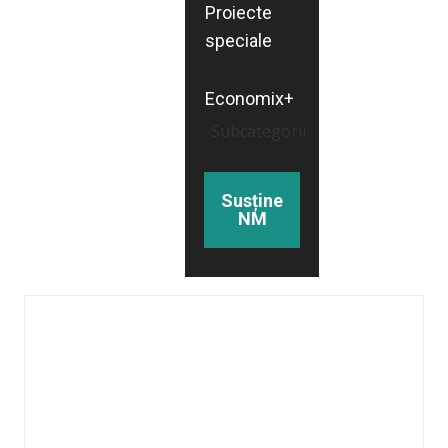
Proiecte
speciale
Economix+
Subcategorii
Susține
NM