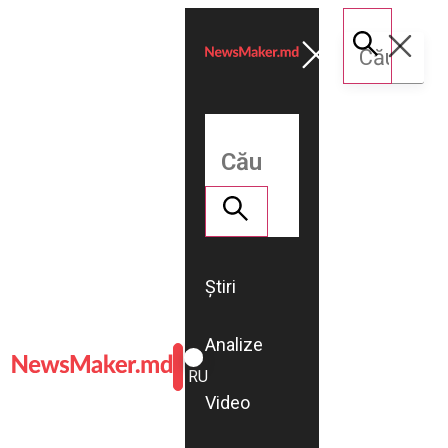
Știri
Analize
ROMÂNĂ
RU
Video