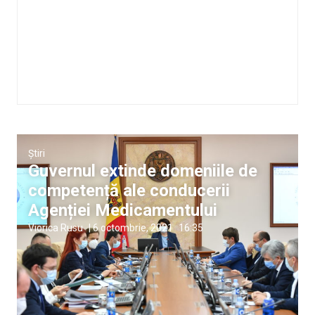
Știri
Guvernul extinde domeniile de
competență ale conducerii
Agenției Medicamentului
Viorica Rusu
|
6 octombrie, 2021
16:35