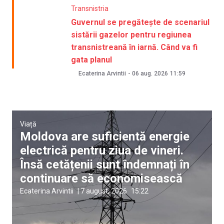
Transnistria
Guvernul se pregătește de scenariul
sistării gazelor pentru regiunea
transnistreană în iarnă. Când va fi
gata planul
Ecaterina Arvintii
-
06 aug. 2026
11:59
Viață
Moldova are suficientă energie
electrică pentru ziua de vineri.
Însă cetățenii sunt îndemnați în
continuare să economisească
Ecaterina Arvintii
|
7 august, 2026
15:22