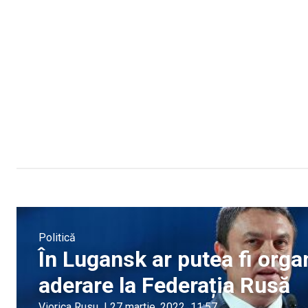
Politică
În Lugansk ar putea fi org
aderare la Federația Rusă
Viorica Rusu
|
27 martie, 2022
11:57