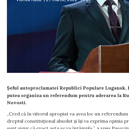
Șeful autoproclamatei Republici Populare Lugansk, Le
putea organiza un referendum pentru aderarea la Rus
Novosti.
„Cred că în viitorul apropiat va avea loc un referendum pe
dreptul constituțional absolut și își va exprima opinia 
sunt sigur că exact asta se va întâmpla ”, a spus Pasecini