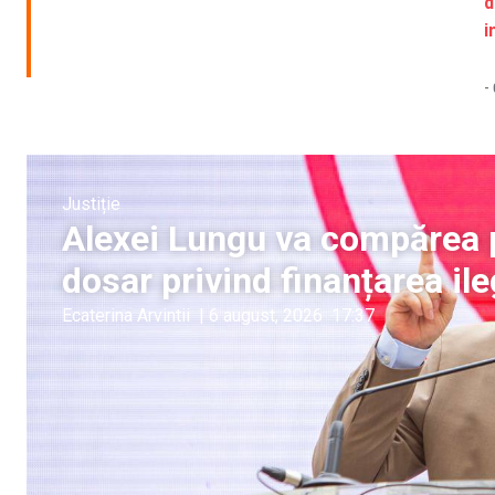
d
i
-
Justiție
Alexei Lungu va compărea p
dosar privind finanțarea ile
Ecaterina Arvintii
|
6 august, 2026
17:37