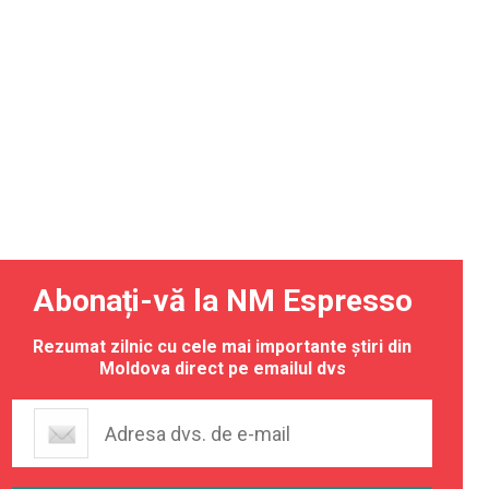
Abonați-vă la NM Espresso
Rezumat zilnic cu cele mai importante știri din
Moldova direct pe emailul dvs