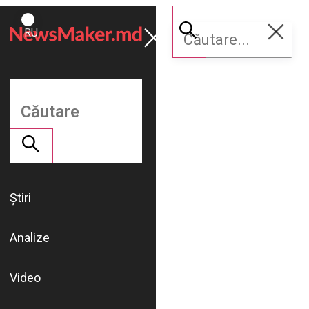
ROMÂNĂ
Susține
RU
NM
Știri
Analize
Video