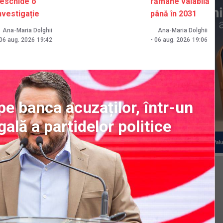
eschide o
rămâne valabilă
nvestigație
până în 2031
Ana-Maria Dolghii
Ana-Maria Dolghii
06 aug. 2026
19:42
-
06 aug. 2026
19:06
e banca acuzaților, într-un
gală a partidelor politice