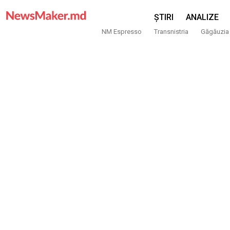
ȘTIRI
ANALIZE
NM Espresso
Transnistria
Găgăuzia