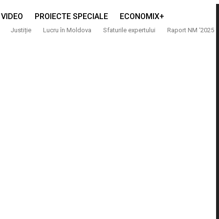
VIDEO
PROIECTE SPECIALE
ECONOMIX+
Justiție
Lucru în Moldova
Sfaturile expertului
Raport NM ‘2025