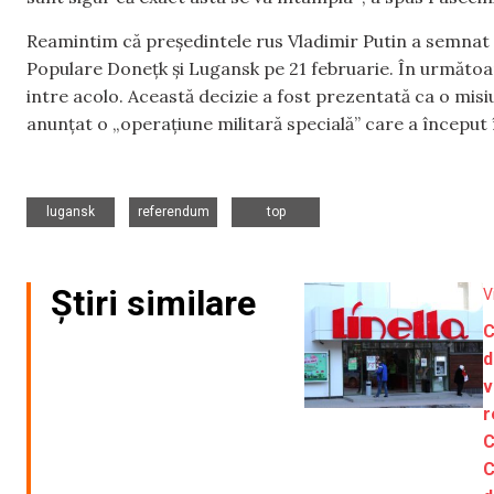
Reamintim că președintele rus Vladimir Putin a semnat
Populare Donețk și Lugansk pe 21 februarie. În următoar
intre acolo. Această decizie a fost prezentată ca o misi
anunțat o „operațiune militară specială” care a început 
,
,
lugansk
referendum
top
Știri similare
V
C
d
v
r
C
C