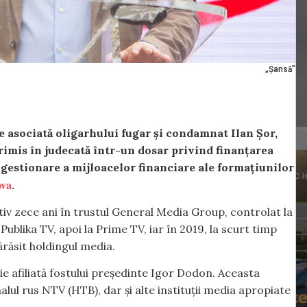
„Șansă”
e asociată oligarhului fugar și condamnat Ilan Șor,
trimis în judecată într-un dosar privind finanțarea
e gestionare a mijloacelor financiare ale formațiunilor
ova
.
tiv zece ani în trustul General Media Group, controlat la
Publika TV, apoi la Prime TV, iar în 2019, la scurt timp
ărăsit holdingul media.
ie afiliată fostului președinte Igor Dodon. Aceasta
l rus NTV (HTB), dar și alte instituții media apropiate