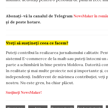
NewsMaker în româ
Abonați-vă la canalul de Telegram
și de peste hotare.
Vreți să susțineți ceea ce facem?
Puteți contribui la realizarea jurnalismului calitativ. Pe
sistemul E-commerce de la maib sau puteți întocmi un 
parte a schimbării în bine pentru Moldova. Datorită con
în realitate și mai multe proiecte noi și importante și,
independenți. Indiferent de mărimea contribuției, veți p
nostru. Nu este greu, ba chiar plăcut.
Susțineți NewsMaker!
,
,
,
,