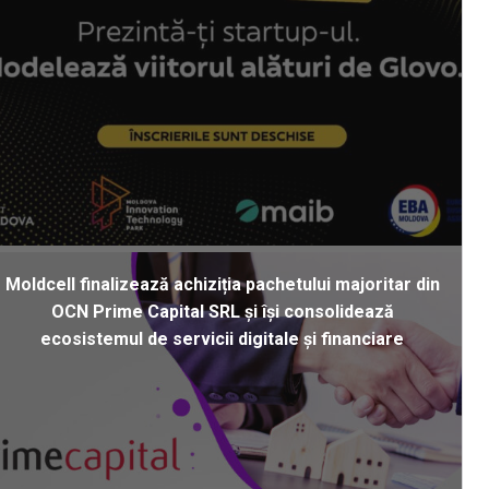
Moldcell finalizează achiziția pachetului majoritar din
OCN Prime Capital SRL și își consolidează
ecosistemul de servicii digitale și financiare