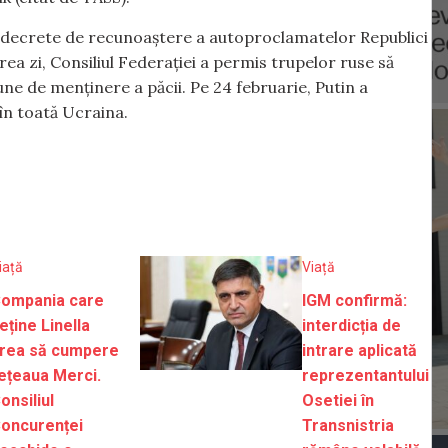
 decrete de recunoaștere a autoproclamatelor Republici
ea zi, Consiliul Federației a permis trupelor ruse să
une de menținere a păcii. Pe 24 februarie, Putin a
în toată Ucraina.
iață
Viață
ompania care
IGM confirmă:
eține Linella
interdicția de
rea să cumpere
intrare aplicată
ețeaua Merci.
reprezentantului
onsiliul
Osetiei în
oncurenței
Transnistria