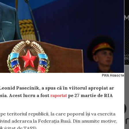
РИА Новости
onid Pasecinik, a spus că în viitorul apropiat ar
raportat
ia. Acest lucru a fost
pe 27 martie de RIA
 teritoriul republicii, la care poporul își va exercita
privind aderarea la Federația Rusă. Din anumite motive,
k (citat de TASS).