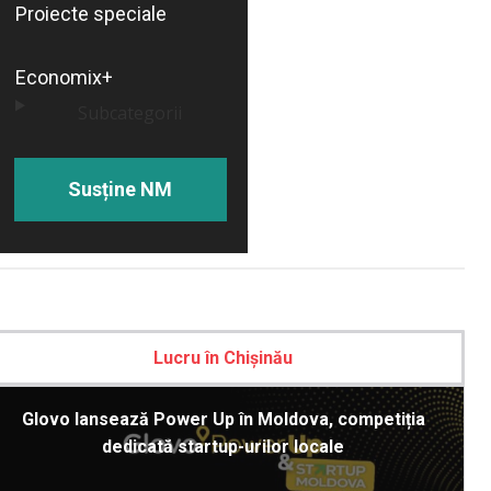
Proiecte speciale
Economix+
Subcategorii
Susține NM
Lucru în Chișinău
Glovo lansează Power Up în Moldova, competiția
dedicată startup-urilor locale