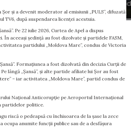
an Șor și a devenit moderator al emisiunii „PULS”, difuzată
tul TV6, după suspendarea licenței acestuia.
ansă”. Pe 22 iulie 2026, Curtea de Apel a dispus
ei. În aceeași ședință au fost dizolvate și partidele FASM,
r activitatea partidului „Moldova Mare”, condus de Victoria
Șansă”. Formațiunea a fost dizolvată din decizia Curții de
. Pe lângă „Șansă”, și alte partide afiliate lui Șor au fost
aștere” – iar activitatea „Moldova Mare”, partid condus de
trului Național Anticorupție pe Aeroportul Internațional
 partidelor politice.
ungu riscă o pedeapsă cu închisoarea de la șase la zece
e a ocupa anumite funcții publice sau de a desfășura
.