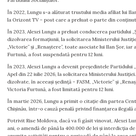
Partidului Socialiștilor.
În 2022, Lungu s-a alăturat trustului media afiliat lui Il
la Orizont TV – post care a preluat o parte din conținu
În 2023, Alexei Lungu a preluat conducerea partidului „Ș
dizolvarea formațiunii, la solicitarea Ministerului Justiți
„Victorie” și „Renaștere”, toate asociate lui Ilan Șor, ia
Furtună, a fost suspendată pentru 12 luni.
În 2023, Alexei Lungu a devenit președintele Partidului „
Apel din 22 iulie 2026, la solicitarea Ministerului Justiției
dizolvate, în aceeași ședință – FASM, „Victorie” și „Ren
Victoria Furtună, a fost limitată pentru 12 luni.
În martie 2026, Lungu a primit o citație din partea Cen
Chișinău, într-o cauză penală privind finanțarea ilegală a
Potrivit
Rise Moldova, dacă va fi găsit vinovat, Alexei L
ani, o amendă de până la 400.000 de lei și interdicția d
anumite activități pentru o perioadă de până la zece ani