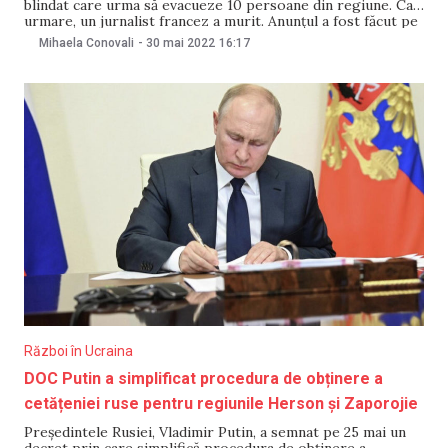
blindat care urma să evacueze 10 persoane din regiune. Ca
urmare, un jurnalist francez a murit. Anunțul a fost făcut pe
30 mai, de șeful administrației militare din Lugansk, Serghei
Mihaela Conovali
-
30 mai 2022
16:17
Gaidai, pe canalul său de Telegram. Fragmente de obuze au
străpuns
Război în Ucraina
DOC Putin a simplificat procedura de obținere a
cetățeniei ruse pentru regiunile Herson și Zaporojie
Președintele Rusiei, Vladimir Putin, a semnat pe 25 mai un
decret prin care simplifică procedura de obținere a