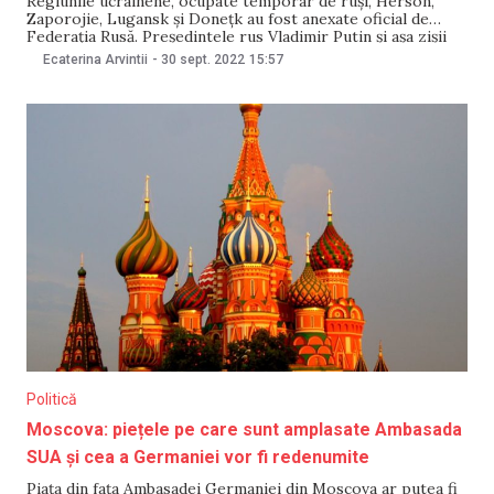
Regiunile ucrainene, ocupate temporar de ruși, Herson,
Zaporojie, Lugansk și Donețk au fost anexate oficial de
Federația Rusă. Președintele rus Vladimir Putin și așa zișii
lideri ai celor patru regiuni ucrainene ocupate, au semnat
Ecaterina Arvintii
-
30 sept. 2022
15:57
astăzi, 30 septembrie, în cadrul unei ceremonii la Moskova,
un șir de documente, numite de Kremlin
Politică
Moscova: piețele pe care sunt amplasate Ambasada
SUA și cea a Germaniei vor fi redenumite
Piața din fața Ambasadei Germaniei din Moscova ar putea fi