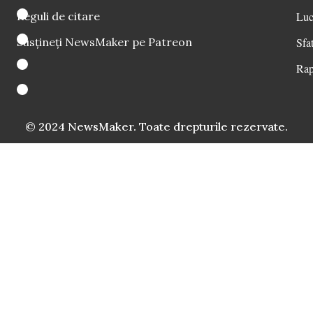
Reguli de citare
Luc
Susțineți NewsMaker pe Patreon
Sfat
Rap
© 2024 NewsMaker. Toate drepturile rezervate.