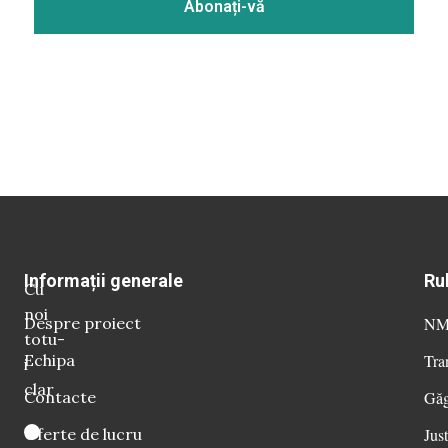
Informații generale
Ru
Cu
noi
Despre proiect
NM 
totu-
Echipa
Tra
i
clar
Contacte
Găg
Oferte de lucru
Just