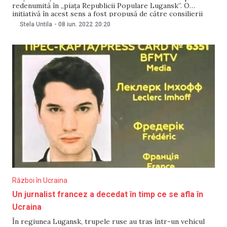
redenumită în „piața Republicii Populare Lugansk”. O
inițiativă în acest sens a fost propusă de către consilierii
locali, informează Interfax. În același timp, piața de lângă
Stela Untila
-
08 iun. 2022
20:20
Ambasada SUA din Moscova va purta denumirea de „Piața
Republicii Populare Donețk”. „Deputații Dumei
Război în Ucraina
Un jurnalist francez a decedat în timp ce se afla în
Ucraina
În regiunea Lugansk, trupele ruse au tras într-un vehicul