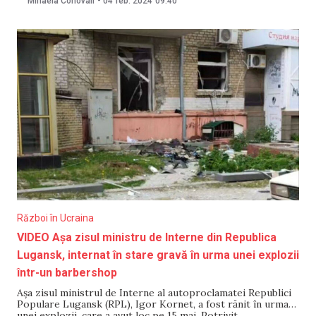
Mihaela Conovali
-
04 feb. 2024
09:40
Potrivit lui Pasecinik, victimele au fost înregistrate urmare
a bombardamentului asupra unei brutării. Clădirea
Război în Ucraina
VIDEO Așa zisul ministru de Interne din Republica
Lugansk, internat în stare gravă în urma unei explozii
într-un barbershop
Așa zisul ministrul de Interne al autoproclamatei Republici
Populare Lugansk (RPL), Igor Kornet, a fost rănit în urma
unei explozii, care a avut loc pe 15 mai. Potrivit