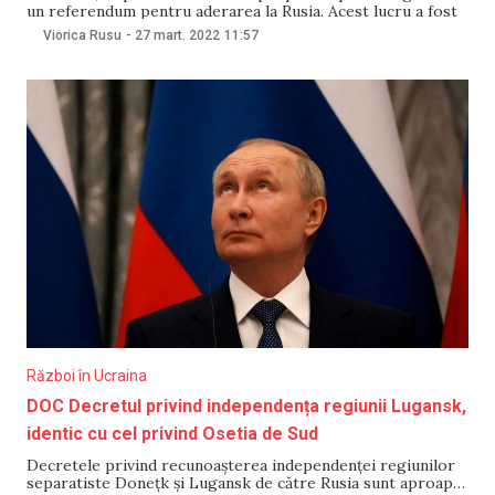
un referendum pentru aderarea la Rusia. Acest lucru a fost
raportat pe 27 martie de RIA Novosti. „Cred că în viitorul
Viorica Rusu
-
27 mart. 2022
11:57
apropiat va avea loc un referendum pe teritoriul republicii,
la care poporul își
Război în Ucraina
DOC Decretul privind independența regiunii Lugansk,
identic cu cel privind Osetia de Sud
Decretele privind recunoaşterea independenţei regiunilor
separatiste Doneţk şi Lugansk de către Rusia sunt aproape