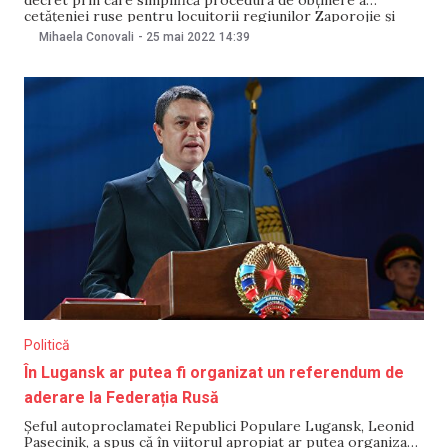
cetățeniei ruse pentru locuitorii regiunilor Zaporojie și
Herson din Ucraina. Modificările sunt aduse la Decretul
Mihaela Conovali
-
25 mai 2022
14:39
„Privind stabilirea în scopuri umanitare a categoriilor de
persoane îndreptățite să solicite cetățenia Federației Ruse
printr-o procedură
Politică
În Lugansk ar putea fi organizat un referendum de
aderare la Federația Rusă
Șeful autoproclamatei Republici Populare Lugansk, Leonid
Pasecinik, a spus că în viitorul apropiat ar putea organiza