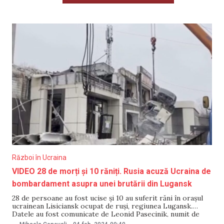
Război în Ucraina
VIDEO 28 de morți și 10 răniți. Rusia acuză Ucraina de
bombardament asupra unei brutării din Lugansk
28 de persoane au fost ucise și 10 au suferit răni în orașul
ucrainean Lisiciansk ocupat de ruși, regiunea Lugansk.
Datele au fost comunicate de Leonid Pasecinik, numit de
Rusia în fruntea „LNR” (Lugansk), relatează Meduza.