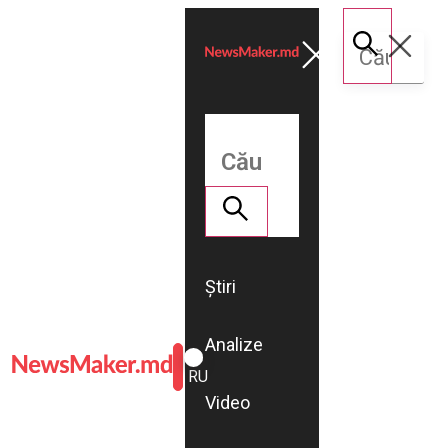
Știri
Analize
ROMÂNĂ
RU
Video