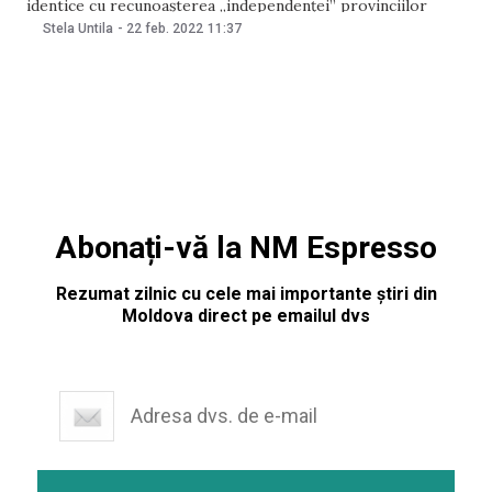
identice cu recunoaşterea „independenţei” provinciilor
secesioniste georgiene Osetia de Sud şi Abhazia în 2008. O
Stela Untila
-
22 feb. 2022
11:37
copie a documentelor a fost afișată de către ambasadorul
Ucrainei la ONU, Serghei Kisliţa, la reuniunea Consiliului de
Securitate care s-a
Abonați-vă la NM Espresso
Rezumat zilnic cu cele mai importante știri din
Moldova direct pe emailul dvs