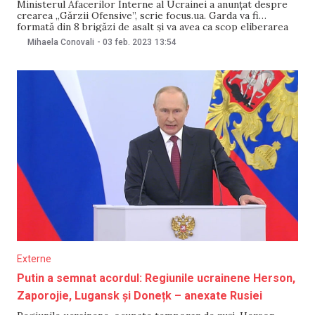
Ministerul Afacerilor Interne al Ucrainei a anunțat despre
crearea „Gărzii Ofensive”, scrie focus.ua. Garda va fi
formată din 8 brigăzi de asalt și va avea ca scop eliberarea
teritoriilor ucrainene ocupate de ruși. Brigada va fi formată
Mihaela Conovali
-
03 feb. 2023
13:54
din voluntari. Potrivit sursei, brigăzile vor lua parte la
eliberarea orașului Donețk, Lugansk
Externe
Putin a semnat acordul: Regiunile ucrainene Herson,
Zaporojie, Lugansk și Donețk – anexate Rusiei