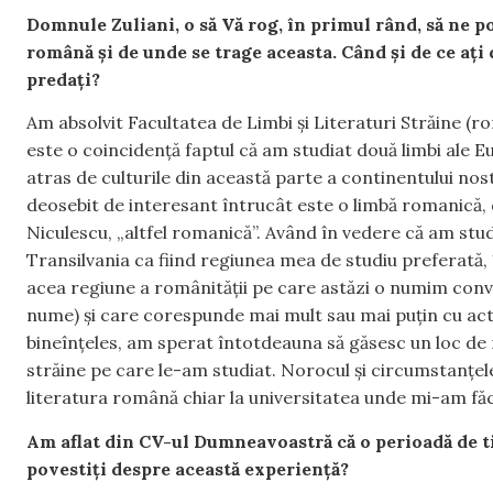
Domnule Zuliani, o să Vă rog, în primul rând, să ne 
română și de unde se trage aceasta. Când și de ce ați 
predați?
Am absolvit Facultatea de Limbi și Literaturi Străine (r
este o coincidență faptul că am studiat două limbi ale
atras de culturile din această parte a continentului nost
deosebit de interesant întrucât este o limbă romanică,
Niculescu, „altfel romanică”. Având în vedere că am stud
Transilvania ca fiind regiunea mea de studiu preferată,
acea regiune a românității pe care astăzi o numim conve
nume) și care corespunde mai mult sau mai puțin cu act
bineînțeles, am sperat întotdeauna să găsesc un loc de
străine pe care le-am studiat. Norocul și circumstanțele
literatura română chiar la universitatea unde mi-am fă
Am aflat din CV-ul Dumneavoastră că o perioadă de ti
povestiți despre această experiență?