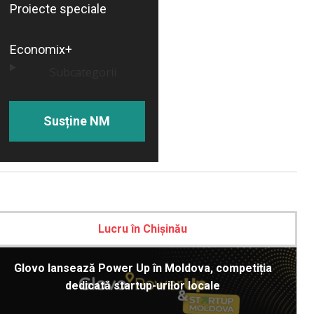
Proiecte speciale
Economix+
Subcategorii
Susține NM
Lucru în Chișinău
Glovo lansează Power Up în Moldova, competiția
dedicată startup-urilor locale