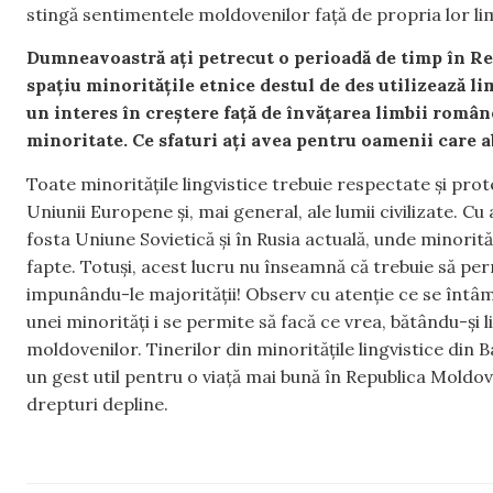
stingă sentimentele moldovenilor față de propria lor li
Dumneavoastră ați petrecut o perioadă de timp în Rep
spațiu minoritățile etnice destul de des utilizează 
un interes în creștere față de învățarea limbii român
minoritate. Ce sfaturi ați avea pentru oamenii care 
Toate minoritățile lingvistice trebuie respectate și prot
Uniunii Europene și, mai general, ale lumii civilizate. Cu
fosta Uniune Sovietică și în Rusia actuală, unde minorităț
fapte. Totuși, acest lucru nu înseamnă că trebuie să perm
impunându-le majorității! Observ cu atenție ce se întâmp
unei minorități i se permite să facă ce vrea, bătându-și 
moldovenilor. Tinerilor din minoritățile lingvistice din
un gest util pentru o viață mai bună în Republica Moldova
drepturi depline.