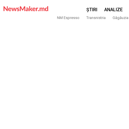
ȘTIRI
ANALIZE
NM Espresso
Transnistria
Găgăuzia