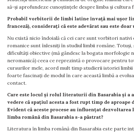
să-și aprofundeze cunoștințele despre limba și cultura fa
Probabil vorbitorii de limbi latine învață mai ușor li
franceză), considerați că este adevărat sau este doar
Nu există nicio îndoială că cei care sunt vorbitori nativi
romanice sunt înlesniți în studiul limbii române. Totuși
dificultăți obiective (mă gândesc la bogata morfologie no
neromanică) ceea ce reprezintă o provocare pentru toți st
cursurilor mele, acord mult timp studierii istoriei limbi
foarte fascinați de modul în care această limbă a evoluat 
contact.
Care este locul și rolul literaturii din Basarabia și 
vedere că spațiul acesta a fost rupt timp de aproape 
Evident că aceste procese au influențat dezvoltarea l
limba română din Basarabia s-a păstrat?
Literatura în limba română din Basarabia este parte inte