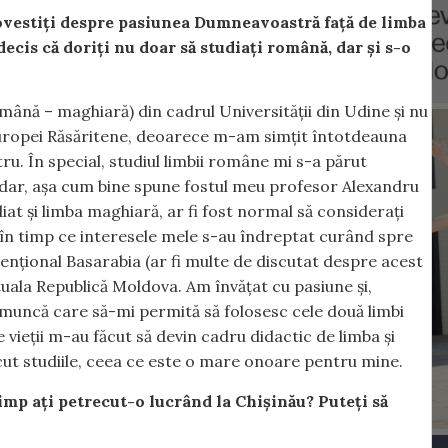
povestiți despre pasiunea Dumneavoastră față de limba
decis că doriți nu doar să studiați română, dar și s-o
omână – maghiară) din cadrul Universității din Udine și nu
 Europei Răsăritene, deoarece m-am simțit întotdeauna
ru. În special, studiul limbii române mi s-a părut
 dar, așa cum bine spune fostul meu profesor Alexandru
iat și limba maghiară, ar fi fost normal să considerați
 în timp ce interesele mele s-au îndreptat curând spre
nțional Basarabia (ar fi multe de discutat despre acest
uala Republică Moldova. Am învățat cu pasiune și,
 muncă care să-mi permită să folosesc cele două limbi
 vieții m-au făcut să devin cadru didactic de limba și
cut studiile, ceea ce este o mare onoare pentru mine.
mp ați petrecut-o lucrând la Chișinău? Puteți să