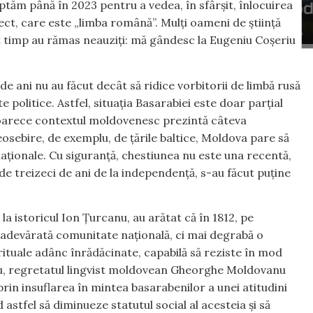
eptăm până în 2023 pentru a vedea, în sfârșit, înlocuirea
ct, care este „limba română”. Mulți oameni de știință
 timp au rămas neauziți: mă gândesc la Eugeniu Coșeriu
 de ani nu au făcut decât să ridice vorbitorii de limbă rusă
olitice. Astfel, situația Basarabiei este doar parțial
deoarece contextul moldovenesc prezintă câteva
eosebire, de exemplu, de țările baltice, Moldova pare să
naționale. Cu siguranță, chestiunea nu este una recentă,
de treizeci de ani de la independență, s-au făcut puține
a istoricul Ion Țurcanu, au arătat că în 1812, pe
o adevărată comunitate națională, ci mai degrabă o
pirituale adânc înrădăcinate, capabilă să reziste în mod
 său, regretatul lingvist moldovean Gheorghe Moldovanu
prin insuflarea în mintea basarabenilor a unei atitudini
astfel să diminueze statutul social al acesteia și să