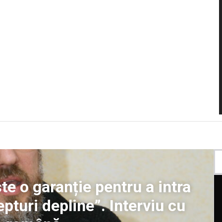
te o garanție pentru a intra
pturi depline”. Interviu cu