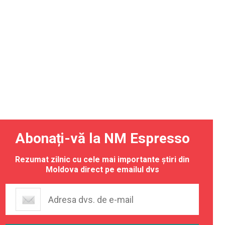
Abonați-vă la NM Espresso
Rezumat zilnic cu cele mai importante știri din
Moldova direct pe emailul dvs