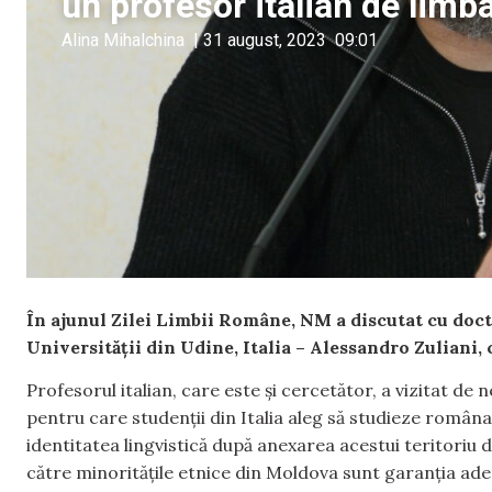
un profesor italian de lim
Alina Mihalchina
|
31 august, 2023
09:01
În ajunul Zilei Limbii Române, NM a discutat cu doctor
Universității din Udine, Italia – Alessandro Zuliani,
Profesorul italian, care este și cercetător, a vizitat d
pentru care studenții din Italia aleg să studieze româna
identitatea lingvistică după anexarea acestui teritoriu 
către minoritățile etnice din Moldova sunt garanția ade