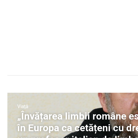
Viață
„Învățarea limbii române es
în Europa ca cetățeni cu dre