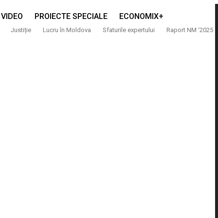
VIDEO
PROIECTE SPECIALE
ECONOMIX+
Justiție
Lucru în Moldova
Sfaturile expertului
Raport NM ‘2025