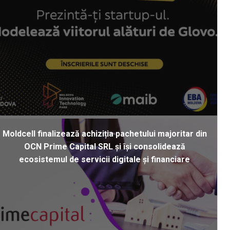
Moldcell finalizează achiziția pachetului majoritar din
OCN Prime Capital SRL și își consolidează
ecosistemul de servicii digitale și financiare