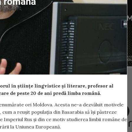
ba română
ul în științe lingvistice și literare, profesor al
 care de peste 20 de ani predă limba română.
e nenumărate ori Moldova. Acesta ne-a dezvăluit motivele
, cum a reușit populația din Basarabia să își păstreze
de Imperiul Rus și din ce motiv studierea limbii române de
rării la Uniunea Europeană.