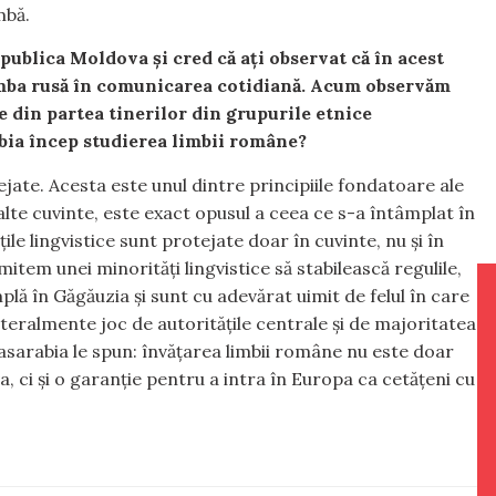
mbă.
ublica Moldova și cred că ați observat că în acest
limba rusă în comunicarea cotidiană. Acum observăm
e din partea tinerilor din grupurile etnice
abia încep studierea limbii române?
ejate. Acesta este unul dintre principiile fondatoare ale
 alte cuvinte, este exact opusul a ceea ce s-a întâmplat în
ile lingvistice sunt protejate doar în cuvinte, nu și în
item unei minorități lingvistice să stabilească regulile,
lă în Găgăuzia și sunt cu adevărat uimit de felul în care
literalmente joc de autoritățile centrale și de majoritatea
 Basarabia le spun: învățarea limbii române nu este doar
, ci și o garanție pentru a intra în Europa ca cetățeni cu