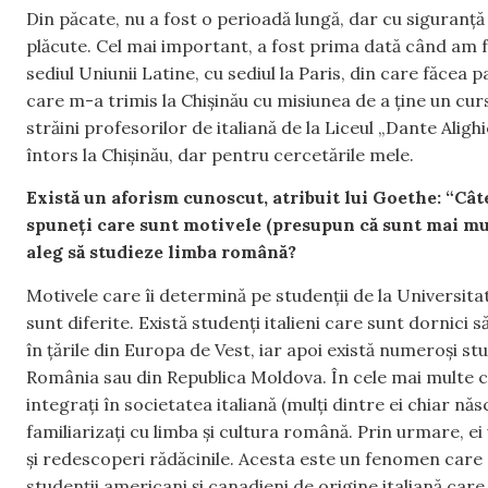
Din păcate, nu a fost o perioadă lungă, dar cu siguranț
plăcute. Cel mai important, a fost prima dată când am 
sediul Uniunii Latine, cu sediul la Paris, din care făcea
care m-a trimis la Chișinău cu misiunea de a ține un cur
străini profesorilor de italiană de la Liceul „Dante Alig
întors la Chișinău, dar pentru cercetările mele.
Există un aforism cunoscut, atribuit lui Goethe: “Câte
spuneți care sunt motivele (presupun că sunt mai mu
aleg să studieze limba română?
Motivele care îi determină pe studenții de la Universit
sunt diferite. Există studenți italieni care sunt dornici 
în țările din Europa de Vest, iar apoi există numeroși stu
România sau din Republica Moldova. În cele mai multe ca
integrați în societatea italiană (mulți dintre ei chiar năs
familiarizați cu limba și cultura română. Prin urmare, ei 
și redescoperi rădăcinile. Acesta este un fenomen care e
studenții americani și canadieni de origine italiană care