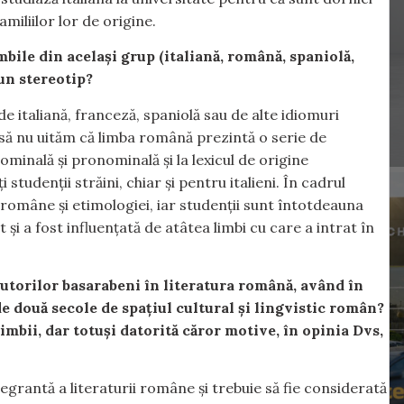
miliilor lor de origine.
mbile din același grup (italiană, română, spaniolă,
 un stereotip?
 de italiană, franceză, spaniolă sau de alte idiomuri
, să nu uităm că limba română prezintă o serie de
minală și pronominală și la lexicul de origine
udenții străini, chiar și pentru italieni. În cadrul
i române și etimologiei, iar studenții sunt întotdeauna
și a fost influențată de atâtea limbi cu care a intrat în
a autorilor basarabeni în literatura română, având în
de două secole de spațiul cultural și lingvistic român?
imbii, dar totuși datorită căror motive, în opinia Dvs,
grantă a literaturii române și trebuie să fie considerată