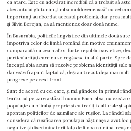
ca atare. Este cu adevărat incredibil că a trebuit să așt
aberantului glotonim „limba moldovenească” cu cel core
importanți au abordat această problemă, dar prea mult
și Silviu Berejan, ca să menționez doar două nume.
În Basarabia, politicile lingvistice din ultimele două sute
împotriva celor de limbă română din motive eminamente p
comparabilă cu cea a altor foste republici sovietice, 
particularități care nu se regăsesc în altă parte. Spre d
înceapă abia acum să rezolve problema identității sale 
dar este frapant faptul că, deși au trecut deja mai mult 
progrese pe acest front.
Sunt de acord cu cei care, și mă gândesc în primul rând l
teritoriul pe care astăzi îl numim Basarabia, nu exista 
populație cu o limbă proprie și cu tradiții culturale și s
spontan politicilor de asimilare ale rușilor. La rândul
considera că rusificarea populației băștinașe a avut loc 
negative și discriminatorii față de limba română, reușind 