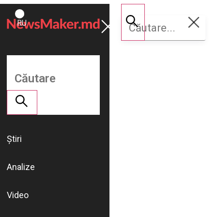
ROMÂNĂ
Susține
RU
NM
Știri
Analize
Video