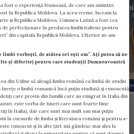
ă a fost o experiență frumoasă, de care am amintiri
fost în Republica Moldova. La acea vreme, lucram la
 parte și Republica Moldova. Uniunea Latină a fost cea
s de perfecționare în predarea limbii italiene pentru
hieri” din capitala Republicii Moldova. Ulterior m-am
 limbi vorbești, de atâtea ori ești om”. Ați putea să ne
lte și diferite) pentru care studenții Dumneavoastră
atea din Udine să aleagă limba română ca limbă de studiu
să învețe o limbă romanică încă puțin studiată și cunoscută
denți care provin din familii care au emigrat în Italia din
zuri, este vorba de tineri care sunt foarte bine
cuți în Italia), dar care sunt mai mult sau mai puțin
vin la cursurile de limba și literatura română și pentru a-
ste cunoscut și în alte țări: mă gândesc mai ales la
 studiază italiana la universitate pentru că sunt dornici