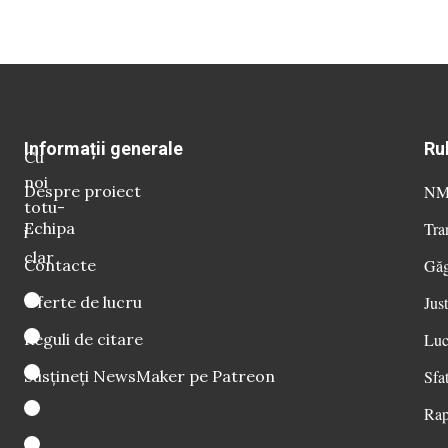
Informații generale
Ru
Cu
noi
Despre proiect
NM 
totu-
Echipa
Tra
i
clar
Contacte
Găg
Oferte de lucru
Just
Reguli de citare
Luc
Susțineți NewsMaker pe Patreon
Sfat
Rap