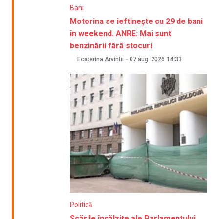
Bani
Motorina se ieftinește cu 29 de bani
în weekend. ANRE: Mai sunt
benzinării fără stocuri
Ecaterina Arvintii
-
07 aug. 2026
14:33
Politică
Scările încălzite ale Parlamentului,