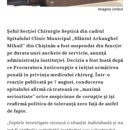
Imagine simbol
Șeful Secției Chirurgie Septică din cadrul
Spitalului Clinic Municipal „Sfântul Arhanghel
Mihail” din Chișinău a fost suspendat din funcție
pe durata unei anchete de serviciu, anunță
administrația instituției. Decizia a fost luată după
ce Procuratura Anticorupție a inițiat urmărirea
penală în privința medicului chirurg. Într-o
reacție publicată pe 7 august, conducerea
spitalului afirmă că tratează cu „maximă
seriozitate” orice suspiciune de corupție și își
reafirmă politica de toleranță zero față de astfel
de fapte.
„Faptele investigate vizează o situație individuală și nu
pot fi atribuite activității instituției sau colectivului