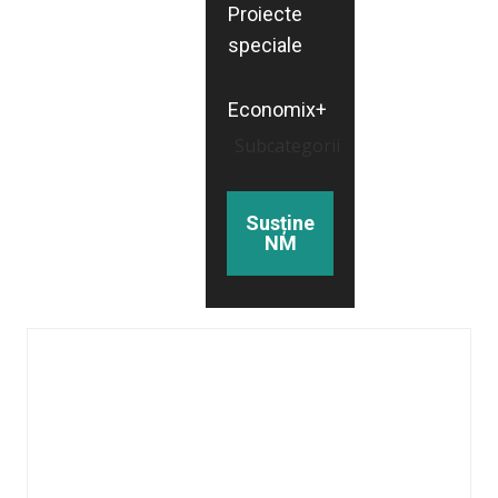
Proiecte
speciale
Economix+
Subcategorii
Susține
NM