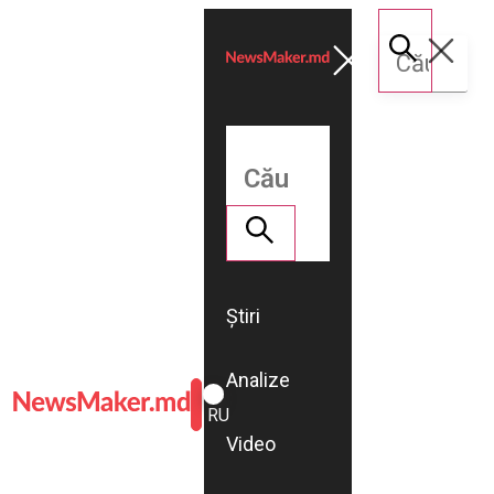
Știri
Analize
ROMÂNĂ
RU
Video