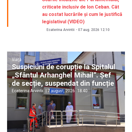
criticate inclusiv de Ion Ceban. Cât
au costat lucrările și cum le justifică
legislativul (VIDEO)
Ecaterina Arvintii
-
07 aug. 2026
12:10
Viață
Suspiciuni de corupție la Spitalul
„Sfântul Arhanghel Mihail”. Șef
de secție, suspendat din funcție
Ecaterina Arvintii
|
7 august, 2026
18:40