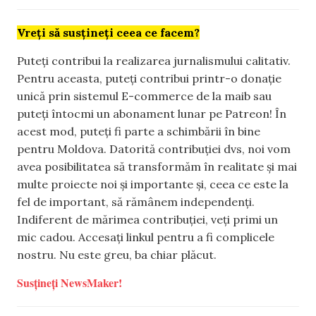
Vreți să susțineți ceea ce facem?
Puteți contribui la realizarea jurnalismului calitativ.
Pentru aceasta, puteți contribui printr-o donație
unică prin sistemul E-commerce de la maib sau
puteți întocmi un abonament lunar pe Patreon! În
acest mod, puteți fi parte a schimbării în bine
pentru Moldova. Datorită contribuției dvs, noi vom
avea posibilitatea să transformăm în realitate și mai
multe proiecte noi și importante și, ceea ce este la
fel de important, să rămânem independenți.
Indiferent de mărimea contribuției, veți primi un
mic cadou. Accesați linkul pentru a fi complicele
nostru. Nu este greu, ba chiar plăcut.
Susțineți NewsMaker!