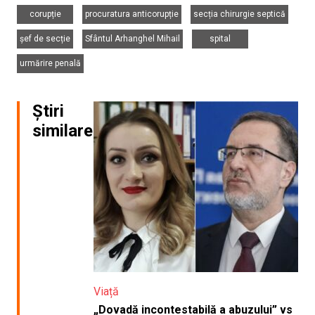
,
,
,
corupție
procuratura anticorupție
secția chirurgie septică
,
,
,
șef de secție
Sfântul Arhanghel Mihail
spital
urmărire penală
Știri
similare
Viață
„Dovadă incontestabilă a abuzului” vs