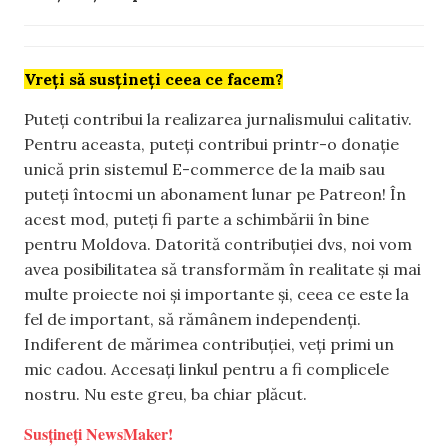
Vreți să susțineți ceea ce facem?
Puteți contribui la realizarea jurnalismului calitativ.
Pentru aceasta, puteți contribui printr-o donație
unică prin sistemul E-commerce de la maib sau
puteți întocmi un abonament lunar pe Patreon! În
acest mod, puteți fi parte a schimbării în bine
pentru Moldova. Datorită contribuției dvs, noi vom
avea posibilitatea să transformăm în realitate și mai
multe proiecte noi și importante și, ceea ce este la
fel de important, să rămânem independenți.
Indiferent de mărimea contribuției, veți primi un
mic cadou. Accesați linkul pentru a fi complicele
nostru. Nu este greu, ba chiar plăcut.
Susțineți NewsMaker!