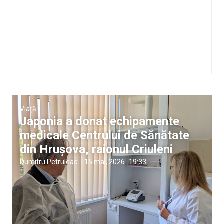
Viață
Japonia a donat echipamente
medicale Centrului de Sănătate
din Hrușova, raionul Criuleni
Dumitru Petruleac
|
15 mai, 2026
19:33