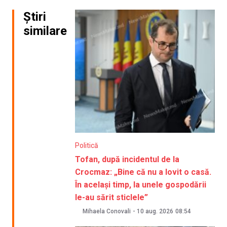
Știri
similare
Politică
Tofan, după incidentul de la
Crocmaz: „Bine că nu a lovit o casă.
În același timp, la unele gospodării
le-au sărit sticlele”
Mihaela Conovali
-
10 aug. 2026
08:54