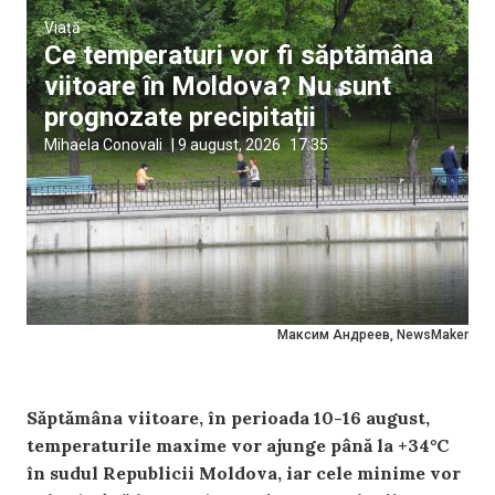
Viață
Ce temperaturi vor fi săptămâna
viitoare în Moldova? Nu sunt
prognozate precipitații
Mihaela Conovali
|
9 august, 2026
17:35
Максим Андреев, NewsMaker
Săptămâna viitoare, în perioada 10-16 august,
temperaturile maxime vor ajunge până la +34°C
în sudul Republicii Moldova, iar cele minime vor