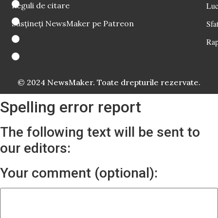
Reguli de citare
Luc
Susțineți NewsMaker pe Patreon
Sfat
Rap
© 2024 NewsMaker. Toate drepturile rezervate.
Spelling error report
The following text will be sent to
our editors:
Your comment (optional):