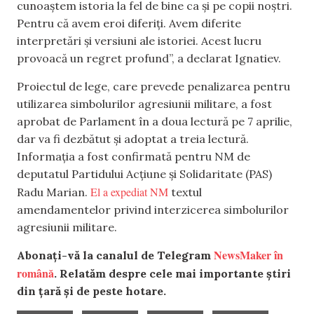
cunoaștem istoria la fel de bine ca și pe copii noștri.
Pentru că avem eroi diferiți. Avem diferite
interpretări și versiuni ale istoriei. Acest lucru
provoacă un regret profund”, a declarat Ignatiev.
Proiectul de lege, care prevede penalizarea pentru
utilizarea simbolurilor agresiunii militare, a fost
aprobat de Parlament în a doua lectură pe 7 aprilie,
dar va fi dezbătut și adoptat a treia lectură.
Informația a fost confirmată pentru NM de
deputatul Partidului Acțiune și Solidaritate (PAS)
El a expediat NM
Radu Marian.
textul
amendamentelor privind interzicerea simbolurilor
agresiunii militare.
NewsMaker în
Abonați-vă la canalul de Telegram
română
. Relatăm despre cele mai importante știri
din țară și de peste hotare.
,
,
,
,