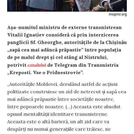
mopmr.org
Așa-numitul ministru de externe transnistrean
Vitalii Ignatiev consideră că prin interzicerea
panglicii Sf. Gheorghe, autoritățile de la Chișinău
„sapă cea mai adâncă prăpastie” între populația
de pe malul drept și cel stâng al Nistrului,
canalului
potrivit
de Telegram din Transnistria
„Kreposti. Vse o Pridnestrovie”.
„Autoritățile Moldovei, derulând astfel de acțiuni
politizate construiesc un zid de netrecut și sapă cea
mai adâncă prăpastie între societățile noastre,
între popoarele noastre. (…) Aceasta este absolut
opusul mentalității identitare transnistrene.
Aceasta este o altă barieră, un alt zid care va
despărți nu numai generațiile care trăiesc, ne