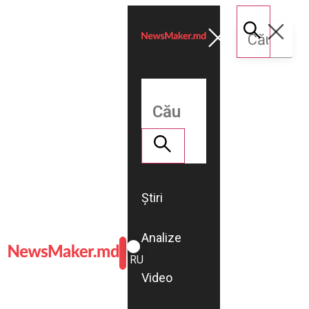
Știri
Analize
ROMÂNĂ
RU
Video