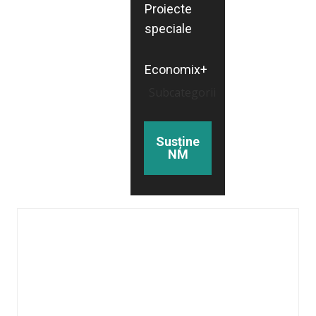
Proiecte
speciale
Economix+
Subcategorii
Susține
NM