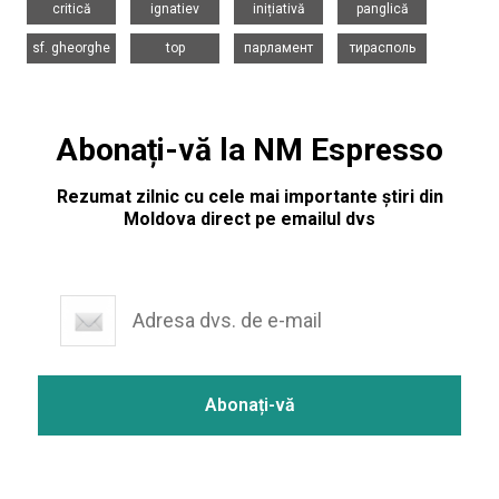
critică
ignatiev
inițiativă
panglică
,
,
,
sf. gheorghe
top
парламент
тирасполь
Abonați-vă la NM Espresso
Rezumat zilnic cu cele mai importante știri din
Moldova direct pe emailul dvs