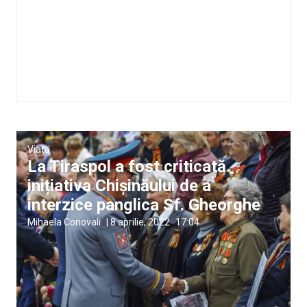
Viață
La Tiraspol a fost criticată
inițiativa Chișinăului de a
interzice panglica Sf. Gheorghe
Mihaela Conovali
|
8 aprilie, 2022
17:04