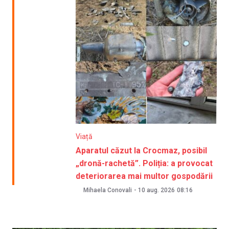
Viață
Aparatul căzut la Crocmaz, posibil
„dronă-rachetă”. Poliția: a provocat
deteriorarea mai multor gospodării
Mihaela Conovali
-
10 aug. 2026
08:16