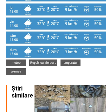
,
,
,
meteo
Republica Moldova
temperaturi
vremea
Știri
similare