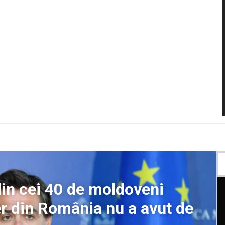
in cei 40 de moldoveni
ier din România nu a avut de