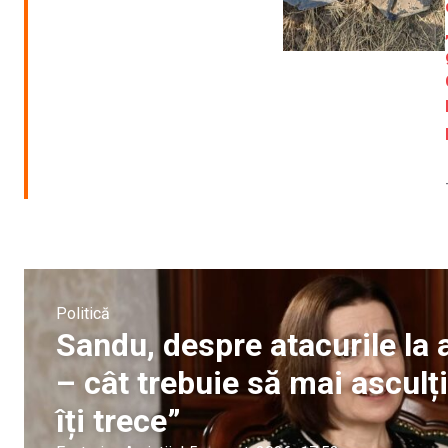
Politică
Sandu, despre atacurile la a
– cât trebuie să mai ascul
îți trece”