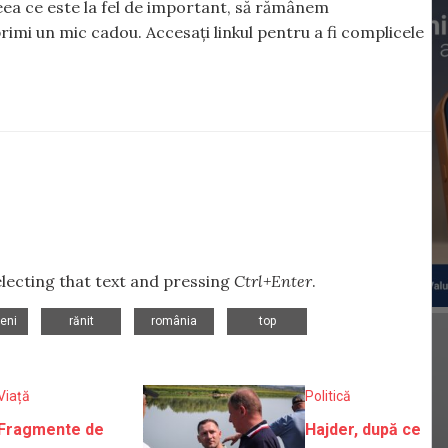
 ceea ce este la fel de important, să rămânem
rimi un mic cadou. Accesați linkul pentru a fi complicele
selecting that text and pressing
Ctrl+Enter
.
,
,
,
eni
rănit
românia
top
Viață
Politică
Fragmente de
Hajder, după ce