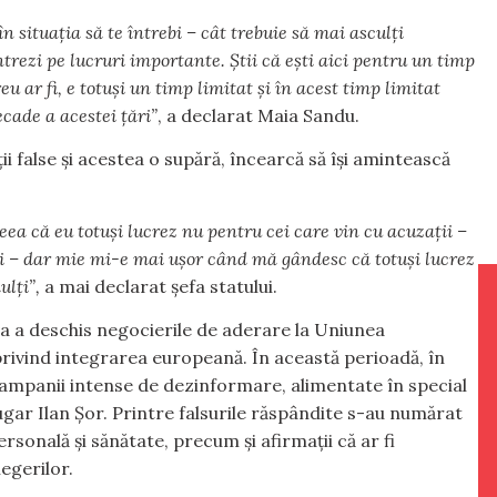
n situația să te întrebi – cât trebuie să mai asculți
trezi pe lucruri importante. Știi că ești aici pentru un timp
eu ar fi, e totuși un timp limitat și în acest timp limitat
ecade a acestei țări”
, a declarat Maia Sandu.
i false și acestea o supără, încearcă să își amintească
deea că eu totuși lucrez nu pentru cei care vin cu acuzații –
oți – dar mie mi-e mai ușor când mă gândesc că totuși lucrez
ulți”,
a mai declarat șefa statului.
a a deschis negocierile de aderare la Uniunea
rivind integrarea europeană. În această perioadă, în
or campanii intense de dezinformare, alimentate în special
fugar Ilan Șor. Printre falsurile răspândite s-au numărat
rsonală și sănătate, precum și afirmații că ar fi
egerilor.