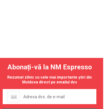
Abonați-vă la NM Espresso
Rezumat zilnic cu cele mai importante știri din
Moldova direct pe emailul dvs