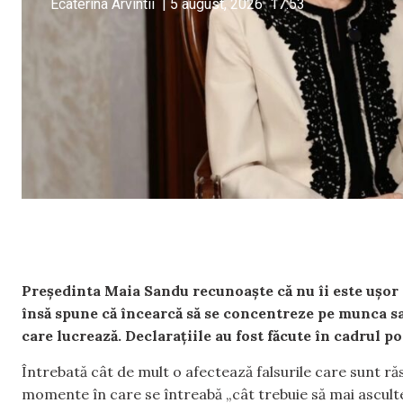
Ecaterina Arvintii
|
5 august, 2026
17:53
Președinta Maia Sandu recunoaște că nu îi este ușor să
însă spune că încearcă să se concentreze pe munca sa
care lucrează. Declarațiile au fost făcute în cadrul po
Întrebată cât de mult o afectează falsurile care sunt ră
momente în care se întreabă „cât trebuie să mai ascul