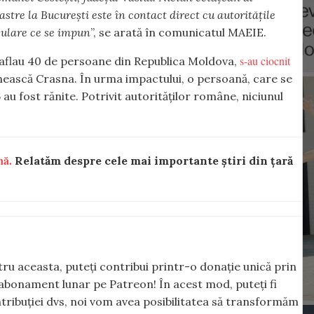
stre la București este în contact direct cu autoritățile
nsulare ce se impun
”, se arată în comunicatul MAEIE.
s-au ciocnit
 aflau 40 de persoane din Republica Moldova,
nească Crasna. În urma impactului, o persoană, care se
6 au fost rănite. Potrivit autorităților române, niciunul
nă.
Relatăm despre cele mai importante știri din țară
ntru aceasta, puteți contribui printr-o donație unică prin
abonament lunar pe Patreon! În acest mod, puteți fi
tribuției dvs, noi vom avea posibilitatea să transformăm