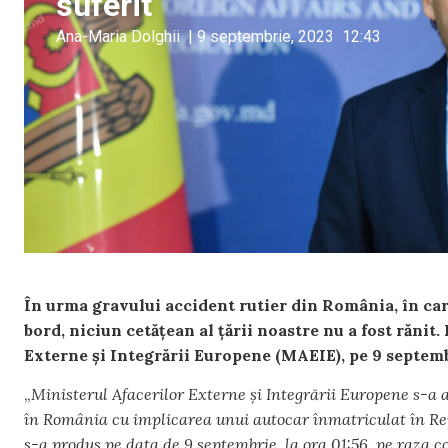
suferit
Ana-Maria Dolghii
|
9 septembrie, 2023
12:43
În urma gravului accident rutier din România, în car
bord, niciun cetățean al țării noastre nu a fost rănit
Externe și Integrării Europene (MAEIE), pe 9 septemb
„
Ministerul Afacerilor Externe și Integrării Europene s-a 
în România cu implicarea unui autocar înmatriculat în Rep
s-a produs pe data de 9 septembrie, la ora 01:56, pe raza c