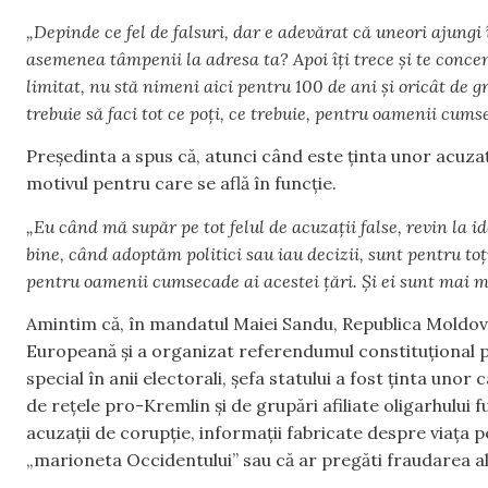
„Depinde ce fel de falsuri, dar e adevărat că uneori ajungi î
asemenea tâmpenii la adresa ta? Apoi îți trece și te concen
limitat, nu stă nimeni aici pentru 100 de ani și oricât de gr
trebuie să faci tot ce poți, ce trebuie, pentru oamenii cums
Președinta a spus că, atunci când este ținta unor acuzați
motivul pentru care se află în funcție.
„Eu când mă supăr pe tot felul de acuzații false, revin la i
bine, când adoptăm politici sau iau decizii, sunt pentru t
pentru oamenii cumsecade ai acestei țări. Și ei sunt mai m
Amintim că, în mandatul Maiei Sandu, Republica Moldov
Europeană și a organizat referendumul constituțional p
special în anii electorali, șefa statului a fost ținta un
de rețele pro-Kremlin și de grupări afiliate oligarhului 
acuzații de corupție, informații fabricate despre viața pe
„marioneta Occidentului” sau că ar pregăti fraudarea al