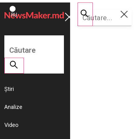
ROMÂNĂ
Susține
RU
NM
Știri
Analize
Video