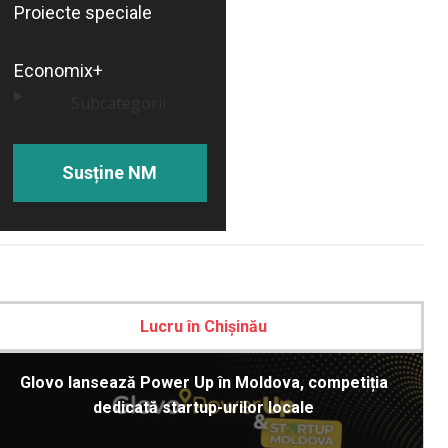
Proiecte speciale
Economix+
Subcategorii
Susține NM
Lucru în Chișinău
Glovo lansează Power Up în Moldova, competiția
dedicată startup-urilor locale