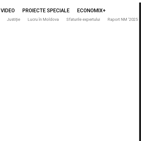
VIDEO
PROIECTE SPECIALE
ECONOMIX+
Justiție
Lucru în Moldova
Sfaturile expertului
Raport NM ‘2025