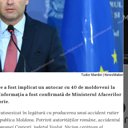
Tudor Mardei | NewsMaker
e a fost implicat un autocar cu 40 de moldoveni la
. Informația a fost confirmată de Ministerul Afacerilor
rie.
autosesizat în legătură cu producerea unui accident rutier
ublica Moldova. Potrivit autorităților române, accidentul
omunei Costești, județul Vaslui. Niciun cetățean al