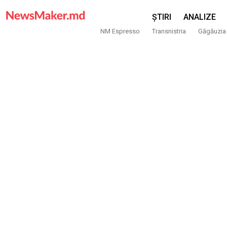
ȘTIRI
ANALIZE
NM Espresso
Transnistria
Găgăuzia