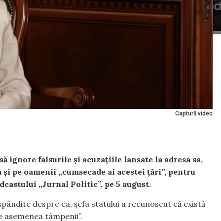
Captură video
 ignore falsurile și acuzațiile lansate la adresa sa,
 și pe oamenii „cumsecade ai acestei țări”, pentru
dcastului „Jurnal Politic”, pe 5 august.
spândite despre ea, șefa statului a recunoscut că există
te asemenea tâmpenii”.