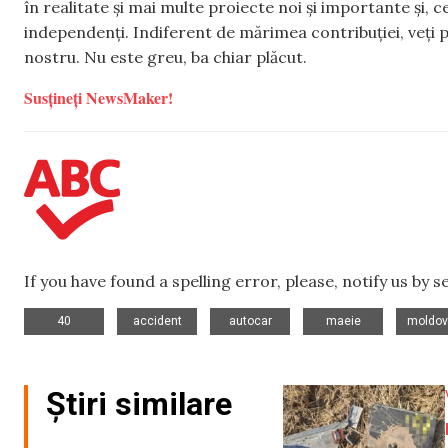
în realitate și mai multe proiecte noi și importante și,
independenți. Indiferent de mărimea contribuției, veți p
nostru. Nu este greu, ba chiar plăcut.
Susțineți NewsMaker!
If you have found a spelling error, please, notify us by 
,
,
,
,
40
accident
autocar
maeie
moldov
Știri similare