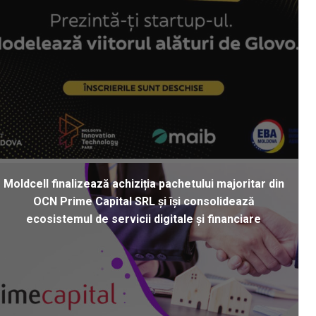
Moldcell finalizează achiziția pachetului majoritar din
OCN Prime Capital SRL și își consolidează
ecosistemul de servicii digitale și financiare