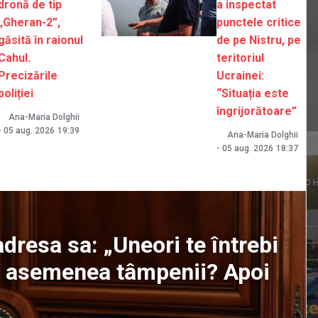
dronă de tip
a inspectat
„Gheran-2”,
punctele critice
găsită în raionul
de pe Nistru, pe
Cahul.
teritoriul
Precizările
Ucrainei:
poliției
“Situația este
îngrijorătoare”
Ana-Maria Dolghii
-
05 aug. 2026
19:39
Ana-Maria Dolghii
-
05 aug. 2026
18:37
dresa sa: „Uneori te întrebi
ți asemenea tâmpenii? Apoi