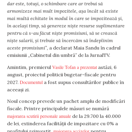
dar este, totuși, o schimbare care ar trebui să
armonizeze mai mult impozitele, așa încât să existe
mai multă echitate în modul în care se impozitează și,
în același timp, să genereze niște resurse suplimentare
pentru că s-au făcut niște promisiuni, să se crească
niște salarii, și trebuie să încercăm să îndeplinim
aceste promisiuni”,
a declarat Maia Sandu în cadrul
emisiunii „Cabinetul din umbră” de la JurnalTV.
Vasile Tofan a prezentat
Amintim, premierul
astăzi, 6
august, proiectul politicii bugetar-fiscale pentru
Documentul
2027.
a fost supus consultărilor publice în
aceeași zi.
Noul concep prevede un pachet amplu de modificări
fiscale. Printre principalele măsuri se numără
majorarea scutirii personale anuale
de la 29.700 la 40.000
de lei, extinderea facilității de impozitare cu 0% a
majorarea accizelor
profitului reinvestit,
pentru