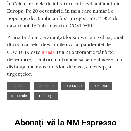
În Cehia, indicele de infectare este cel mai înalt din
Europa. Pe 20 octombrie, în țara care numără o
populație de 10 mln, au fost înregistrate 11 984 de
cazuri noi de îmbolnăviri cu COVID-19.
Prima țară care a anunțat lockdown la nivel național
din cauza celui de-al doilea val al pandemiei de
Irlanda
COVID-19 este
. Din 21 octombrie până pe 1
decembrie, locuitorii nu trebuie să se deplaseze la o
distanță mai mare de 5 km de casă, cu excepția
urgențelor.
,
,
,
,
cehia
circulație
coronavirus
lockdown
,
pandemie
restricții
Abonați-vă la NM Espresso