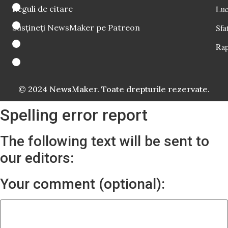
Reguli de citare
Luc
Susțineți NewsMaker pe Patreon
Sfat
Rap
© 2024 NewsMaker. Toate drepturile rezervate.
Spelling error report
The following text will be sent to
our editors:
Your comment (optional):