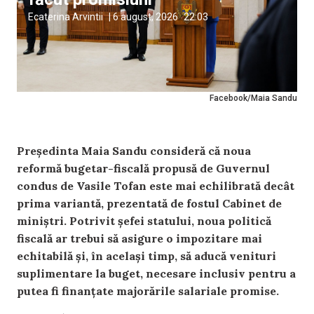
Ecaterina Arvintii
|
6 august, 2026
22:03
Facebook/Maia Sandu
Președinta Maia Sandu consideră că noua
reformă bugetar-fiscală propusă de Guvernul
condus de Vasile Tofan este mai echilibrată decât
prima variantă, prezentată de fostul Cabinet de
miniștri. Potrivit șefei statului, noua politică
fiscală ar trebui să asigure o impozitare mai
echitabilă și, în același timp, să aducă venituri
suplimentare la buget, necesare inclusiv pentru a
putea fi finanțate majorările salariale promise.