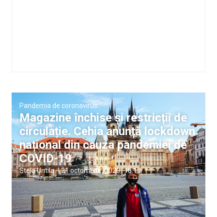
Pandemia de coronavirus
Magazine închise și restricții de
circulație. Cehia anunță lockdown
național din cauza pandemiei de
COVID-19
Stela Untila
|
21 octombrie, 2020
18:10