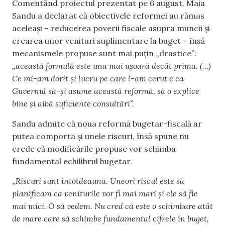
Comentând proiectul prezentat pe 6 august, Maia
Sandu a declarat că obiectivele reformei au rămas
aceleași – reducerea poverii fiscale asupra muncii și
crearea unor venituri suplimentare la buget – însă
mecanismele propuse sunt mai puțin „drastice”:
„această formulă este una mai ușoară decât prima. (…)
Ce mi-am dorit și lucru pe care l-am cerut e ca
Guvernul să-și asume această reformă, să o explice
bine și aibă suficiente consultări”.
Sandu admite că noua reformă bugetar-fiscală ar
putea comporta și unele riscuri, însă spune nu
crede că modificările propuse vor schimba
fundamental echilibrul bugetar.
„Riscuri sunt întotdeauna. Uneori riscul este să
planificam ca veniturile vor fi mai mari și ele să fie
mai mici. O să vedem. Nu cred că este o schimbare atât
de mare care să schimbe fundamental cifrele în buget,