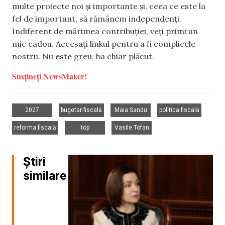
multe proiecte noi și importante și, ceea ce este la
fel de important, să rămânem independenți.
Indiferent de mărimea contribuției, veți primi un
mic cadou. Accesați linkul pentru a fi complicele
nostru. Nu este greu, ba chiar plăcut.
Susțineți NewsMaker!
,
,
,
,
2027
bugetar-fiscală
Maia Sandu
politica fiscală
,
,
reforma fiscală
top
Vasile Tofan
Știri
similare