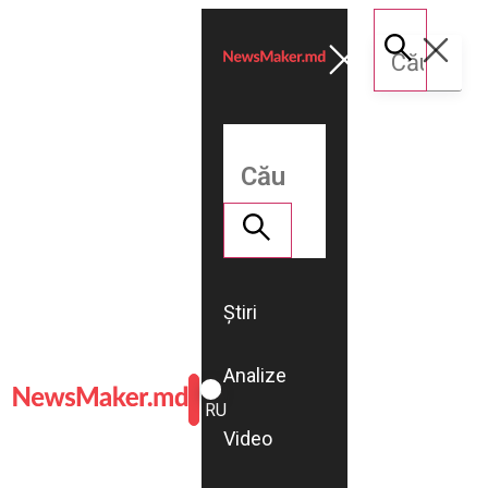
Știri
Analize
ROMÂNĂ
RU
Video