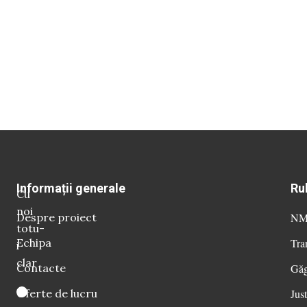
Informații generale
Ru
Cu
noi
Despre proiect
NM 
totu-
Echipa
Tra
i
clar
Contacte
Găg
Oferte de lucru
Just