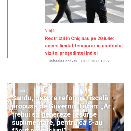
Viață
Restricții în Chișinău pe 20 iulie:
acces limitat temporar în contextul
vizitei președintei Indiei
Mihaela Conovali
-
19 iul. 2026
10:02
Politică
Sandu, despre reforma fiscală
propusă de Guvernul Tofan: „Ar
trebui să genereze resurse
suplimentare, pentru că s-au
făcut promisiuni”