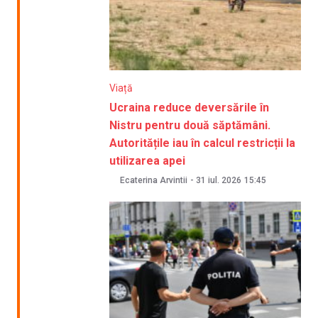
Viață
Ucraina reduce deversările în
Nistru pentru două săptămâni.
Autoritățile iau în calcul restricții la
utilizarea apei
Ecaterina Arvintii
-
31 iul. 2026
15:45